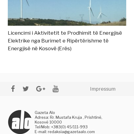
Licencimi i Aktivitetit te Prodhimit të Energjisë
Elektrike nga Burimet e Ripërtërishme të
Energjisë në Kosovë (Erës)
Impressum
Gazeta Alo
Adresa: Rr. Mustafa Kruja , Prishtinë,
Kosovë 10000
Tel/Mob: +383(0) 45/111-993
E-mail:
redaksia@gazetaalo.com