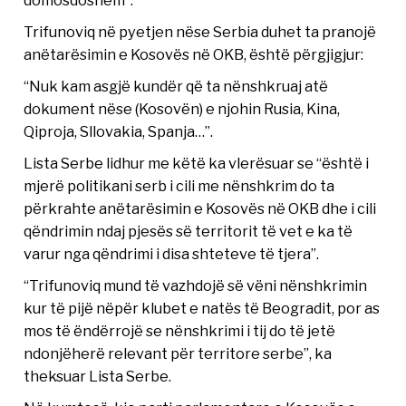
domosdoshëm”.
Trifunoviq në pyetjen nëse Serbia duhet ta pranojë
anëtarësimin e Kosovës në OKB, është përgjigjur:
“Nuk kam asgjë kundër që ta nënshkruaj atë
dokument nëse (Kosovën) e njohin Rusia, Kina,
Qiproja, Sllovakia, Spanja…”.
Lista Serbe lidhur me këtë ka vlerësuar se “është i
mjerë politikani serb i cili me nënshkrim do ta
përkrahte anëtarësimin e Kosovës në OKB dhe i cili
qëndrimin ndaj pjesës së territorit të vet e ka të
varur nga qëndrimi i disa shteteve të tjera”.
“Trifunoviq mund të vazhdojë së vëni nënshkrimin
kur të pijë nëpër klubet e natës të Beogradit, por as
mos të ëndërrojë se nënshkrimi i tij do të jetë
ndonjëherë relevant për territore serbe”, ka
theksuar Lista Serbe.