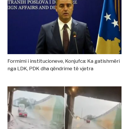
Formimi i institucioneve, Konjufca: Ka gatishmëri
nga LDK, PDK dha qëndrime të vjetra