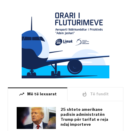
trending_up
whatshot
Më të lexuarat
Të fundit
25 shtete amerikane
padisin administratën
Trump për tarifat e reja
ndaj importeve