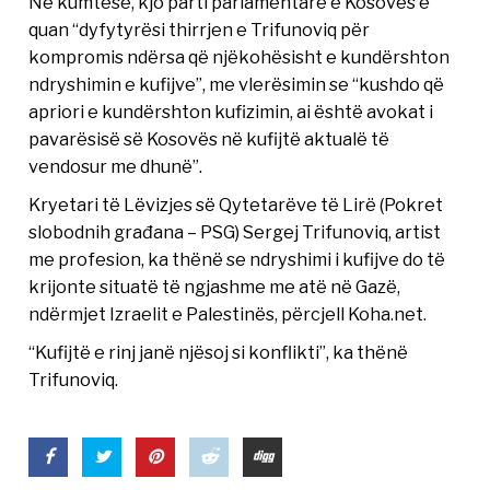
Në kumtesë, kjo parti parlamentare e Kosovës e
quan “dyfytyrësi thirrjen e Trifunoviq për
kompromis ndërsa që njëkohësisht e kundërshton
ndryshimin e kufijve”, me vlerësimin se “kushdo që
apriori e kundërshton kufizimin, ai është avokat i
pavarësisë së Kosovës në kufijtë aktualë të
vendosur me dhunë”.
Kryetari të Lëvizjes së Qytetarëve të Lirë (Pokret
slobodnih građana – PSG) Sergej Trifunoviq, artist
me profesion, ka thënë se ndryshimi i kufijve do të
krijonte situatë të ngjashme me atë në Gazë,
ndërmjet Izraelit e Palestinës, përcjell Koha.net.
“Kufijtë e rinj janë njësoj si konflikti”, ka thënë
Trifunoviq.