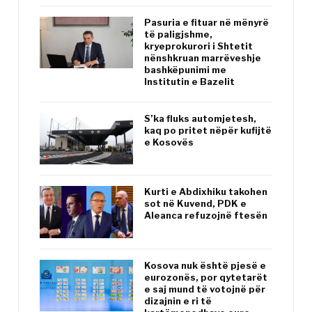
Pasuria e fituar në mënyrë
të paligjshme,
kryeprokurori i Shtetit
nënshkruan marrëveshje
bashkëpunimi me
Institutin e Bazelit
S’ka fluks automjetesh,
kaq po pritet nëpër kufijtë
e Kosovës
Kurti e Abdixhiku takohen
sot në Kuvend, PDK e
Aleanca refuzojnë ftesën
Kosova nuk është pjesë e
eurozonës, por qytetarët
e saj mund të votojnë për
dizajnin e ri të