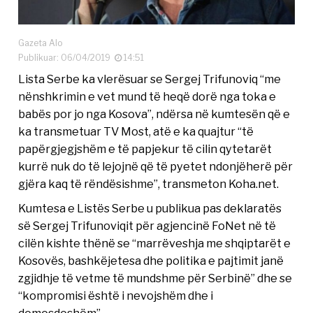
Gazeta Alo
Publikuar: 06/04/2019
14:51
Lista Serbe ka vlerësuar se Sergej Trifunoviq “me
nënshkrimin e vet mund të heqë dorë nga toka e
babës por jo nga Kosova”, ndërsa në kumtesën që e
ka transmetuar TV Most, atë e ka quajtur “të
papërgjegjshëm e të papjekur të cilin qytetarët
kurrë nuk do të lejojnë që të pyetet ndonjëherë për
gjëra kaq të rëndësishme”, transmeton Koha.net.
Kumtesa e Listës Serbe u publikua pas deklaratës
së Sergej Trifunoviqit për agjencinë FoNet në të
cilën kishte thënë se “marrëveshja me shqiptarët e
Kosovës, bashkëjetesa dhe politika e pajtimit janë
zgjidhje të vetme të mundshme për Serbinë” dhe se
“kompromisi është i nevojshëm dhe i