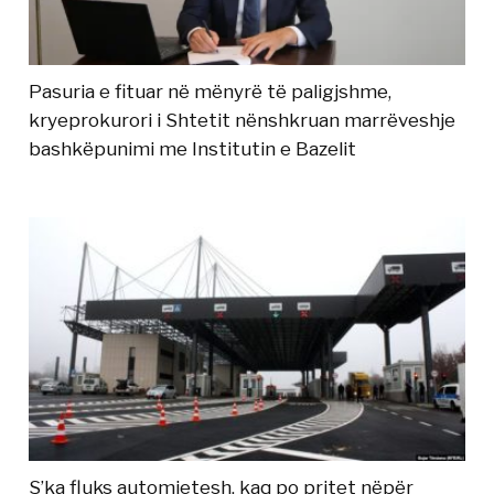
Pasuria e fituar në mënyrë të paligjshme,
kryeprokurori i Shtetit nënshkruan marrëveshje
bashkëpunimi me Institutin e Bazelit
S’ka fluks automjetesh, kaq po pritet nëpër