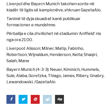
Liverpol dhe Bayern Munich takohen sonte në
kiadër të ligës së kampionëve, shkruan GazetaAlo.
Tanimë të dyja skuadrat kanë publikuar
formacioner e mundshme.
Përballja e cila zhvillohet në stadiumin ‘Anffield’ nis
nga ora 21:00.
Liverpool: Alisson; Milner, Matip, Fabinho,
Robertson; Wijnaldum, Henderson, Keita; Shaqiri,
Salah, Mane
Bayern Munich (4-3-3): Neuer, Kimmich, Hummels,
Sule, Alaba, Goretzka, Thiago, James, Ribery, Gnabry,
Lewandowski. /GazetaAlo