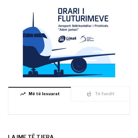
trending_up
whatshot
Më të lexuarat
Të fundit
LAJME TË TJERA