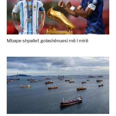
Mbape shpallet golashënuesi më i mirë