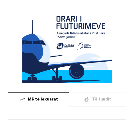
trending_up
whatshot
Më të lexuarat
Të fundit