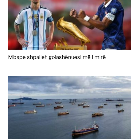
Mbape shpallet golashënuesi më i mirë