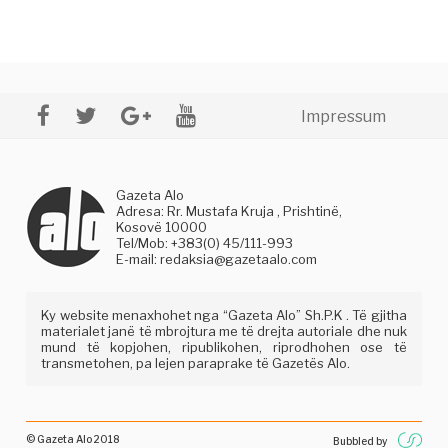
Impressum
Gazeta Alo
Adresa: Rr. Mustafa Kruja , Prishtinë,
Kosovë 10000
Tel/Mob: +383(0) 45/111-993
E-mail:
redaksia@gazetaalo.com
Ky website menaxhohet nga “Gazeta Alo” Sh.P.K . Të gjitha
materialet janë të mbrojtura me të drejta autoriale dhe nuk
mund të kopjohen, ripublikohen, riprodhohen ose të
transmetohen, pa lejen paraprake të Gazetës Alo.
© Gazeta Alo 2018
Bubbled by