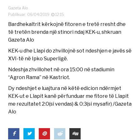
Gazeta Alo
Publikuar: 06/04/2019
12:15
Bardhekaltrit kërkojnë fitoren e tretë rresht dhe
të tretën brenda një stinori ndaj KEK-u, shkruan
Gazeta Alo
KEK-u dhe Llapi do zhvillojnë sot ndeshjen e javës së
XVI-të në Ipko Superligë.
Ndeshja zhvillohet në ora 15:00 në stadiumin
“Agron Rama” në Kastriot.
Dy ndeshjet e luajtura në këtë edicion ndërmjet
KEK-ut e Llapit kanë përfunduar me fitore të Llapit
me rezultatet 2:0(si vendas) & 0:3(si mysafir) /Gazeta
Alo