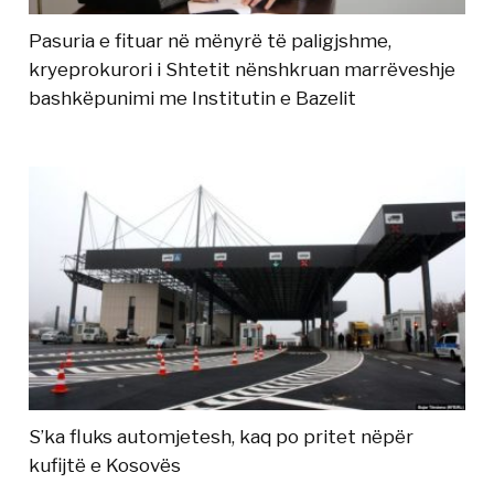
Pasuria e fituar në mënyrë të paligjshme,
kryeprokurori i Shtetit nënshkruan marrëveshje
bashkëpunimi me Institutin e Bazelit
S’ka fluks automjetesh, kaq po pritet nëpër
kufijtë e Kosovës