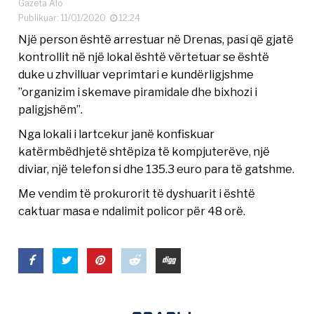
Gazeta Alo
Publikuar: 11/01/2020
12:24
Një person është arrestuar në Drenas, pasi që gjatë
kontrollit në një lokal është vërtetuar se është
duke u zhvilluar veprimtari e kundërligjshme
”organizim i skemave piramidale dhe bixhozi i
paligjshëm”.
Nga lokali i lartcekur janë konfiskuar
katërmbëdhjetë shtëpiza të kompjuterëve, një
diviar, një telefon si dhe 135.3 euro para të gatshme.
Me vendim të prokurorit të dyshuarit i është
caktuar masa e ndalimit policor për 48 orë.