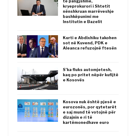
të paligjshme,
kryeprokurori i Shtetit
nënshkruan marrëveshje
bashkëpunimi me
Institutin e Bazelit
Kurti e Abdixhiku takohen
sot në Kuvend, PDK e
Aleanca refuzojnë ftesën
S’ka fluks automjetesh,
kaq po pritet nëpër kufijtë
e Kosovës
Kosova nuk është pjesë e
eurozonës, por qytetarët
e saj mund të votojnë për
dizajnin e ri të
kartëmonedhave euro