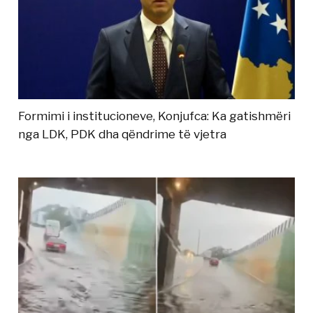
Formimi i institucioneve, Konjufca: Ka gatishmëri
nga LDK, PDK dha qëndrime të vjetra