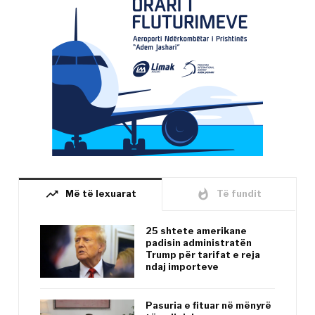
trending_up
whatshot
Më të lexuarat
Të fundit
25 shtete amerikane
padisin administratën
Trump për tarifat e reja
ndaj importeve
Pasuria e fituar në mënyrë