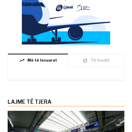
trending_up
whatshot
Më të lexuarat
Të fundit
LAJME TË TJERA