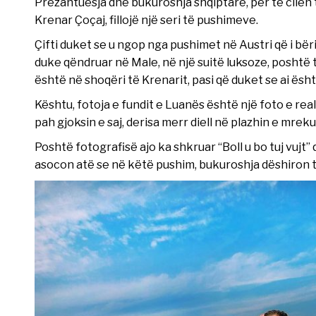
Prezantuesja dhe bukuroshja shqiptare, për të cilën
Krenar Çoçaj, fillojë një seri të pushimeve.
Çifti duket se u ngop nga pushimet në Austri që i bër
duke qëndruar në Male, në një suitë luksoze, poshtë 
është në shoqëri të Krenarit, pasi që duket se ai ësht
Kështu, fotoja e fundit e Luanës është një foto e rea
pah gjoksin e saj, derisa merr diell në plazhin e mre
Poshtë fotografisë ajo ka shkruar “Boll u bo tuj vujt” q
asocon atë se në këtë pushim, bukuroshja dëshiron ti 