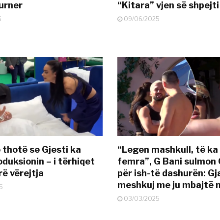
urner
“Kitara” vjen së shpejti
5
09/06/2025
 thotë se Gjesti ka
“Legen mashkull, të ka
duksionin – i tërhiqet
femra”, G Bani sulmon 
ë vërejtja
për ish-të dashurën: G
meshkuj me ju mbajtë 
5
03/03/2025