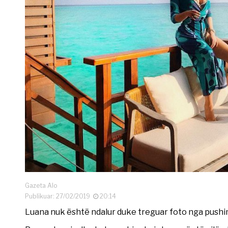
Gazeta Alo
Publikuar: 27/02/2019
20:14
Luana nuk është ndalur duke treguar foto nga pushim