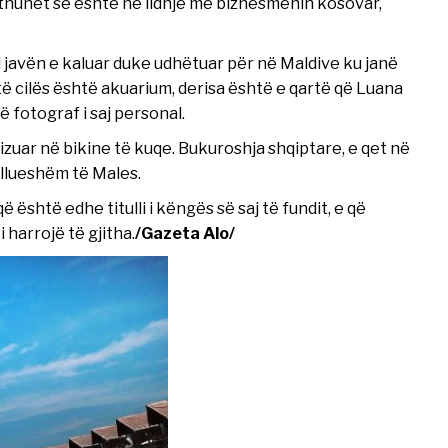
 thuhet se është në lidhje me biznesmenin kosovar,
i javën e kaluar duke udhëtuar për në Maldive ku janë
të cilës është akuarium, derisa është e qartë që Luana
ë fotograf i saj personal.
lizuar në bikine të kuqe. Bukuroshja shqiptare, e qet në
kullueshëm të Males.
ë është edhe titulli i këngës së saj të fundit, e që
harrojë të gjitha.
/Gazeta Alo/