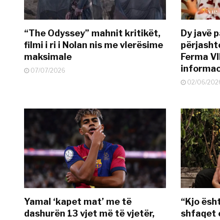
“The Odyssey” mahnit kritikët,
Dy javë p
filmi i ri i Nolan nis me vlerësime
përjasht
maksimale
Ferma VI
informac
07/07/2026
02/06/202
Yamal ‘kapet mat’ me të
“Kjo ësh
dashurën 13 vjet më të vjetër,
shfaqet 