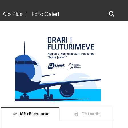
Alo Plus
Foto Galeri
trending_up
whatshot
Më të lexuarat
Të fundit