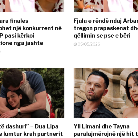
ara finales
Fjala e rëndë ndaj Arba
ohet një konkurrent në
tregon prapaskenat dh
P pasi kërkoi
qëllimin se pse e bëri
ione nga jashtë
05/05/2026
6
të dashuri” – Dua Lipa
Yll Limani dhe Tayna
e lumtur krah partnerit
paralajmërojnë një hit t