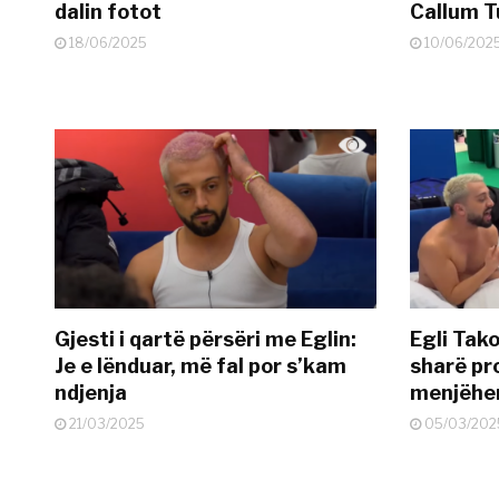
dalin fotot
Callum T
18/06/2025
10/06/202
Gjesti i qartë përsëri me Eglin:
Egli Tako
Je e lënduar, më fal por s’kam
sharë pro
ndjenja
menjëher
21/03/2025
05/03/202