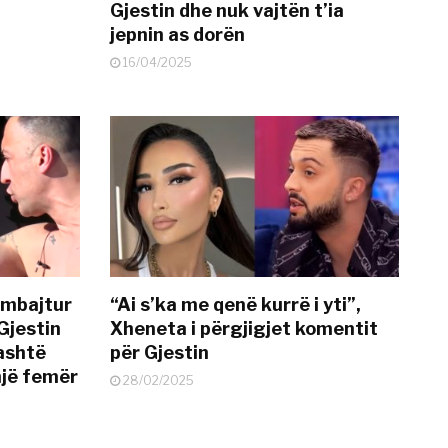
Gjestin dhe nuk vajtën t’ia
jepnin as dorën
16/04/2025
 mbajtur
“Ai s’ka me qenë kurrë i yti”,
Gjestin
Xheneta i përgjigjet komentit
jashtë
për Gjestin
një femër
28/02/2025