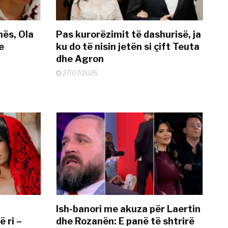
nës, Ola
Pas kurorëzimit të dashurisë, ja
e
ku do të nisin jetën si çift Teuta
dhe Agron
27/07/2025
Ish-banori me akuza për Laertin
ë ri –
dhe Rozanën: E panë të shtrirë