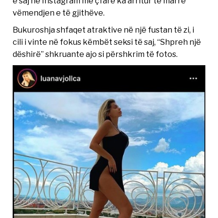
e saj në Instagram me çfarë ka arritur të marrë
vëmendjen e të gjithëve.
Bukuroshja shfaqet atraktive në një fustan të zi, i
cili i vinte në fokus këmbët seksi të saj, “Shpreh një
dëshirë” shkruante ajo si përshkrim të fotos.