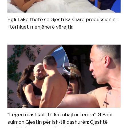
Egli Tako thotë se Gjesti ka sharë produksionin –
i tërhiqet menjëherë vërejtja
“Legen mashkull, të ka mbajtur femra”, G Bani
sulmon Gjestin për ish-të dashurën: Gjashtë