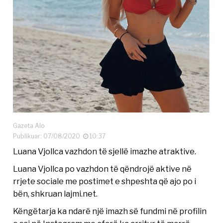
Gazeta Alo
Publikuar: 07/08/2020
10:37
Luana Vjollca vazhdon të sjellë imazhe atraktive.
Luana Vjollca po vazhdon të qëndrojë aktive në
rrjete sociale me postimet e shpeshta që ajo po i
bën, shkruan lajmi.net.
Këngëtarja ka ndarë një imazh së fundmi në profilin