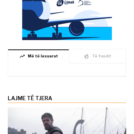
trending_up
whatshot
Më të lexuarat
Të fundit
LAJME TË TJERA