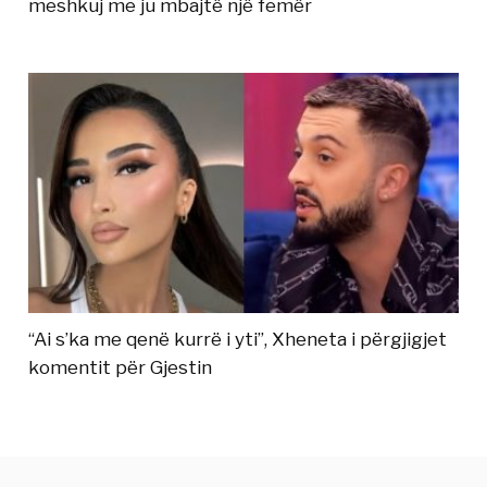
meshkuj me ju mbajtë një femër
“Ai s’ka me qenë kurrë i yti”, Xheneta i përgjigjet
komentit për Gjestin