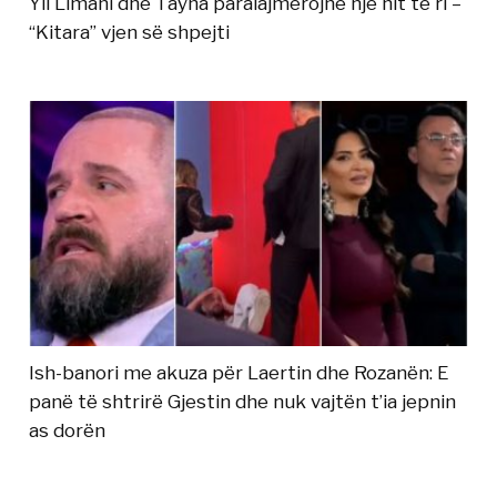
Yll Limani dhe Tayna paralajmërojnë një hit të ri –
“Kitara” vjen së shpejti
Ish-banori me akuza për Laertin dhe Rozanën: E
panë të shtrirë Gjestin dhe nuk vajtën t’ia jepnin
as dorën