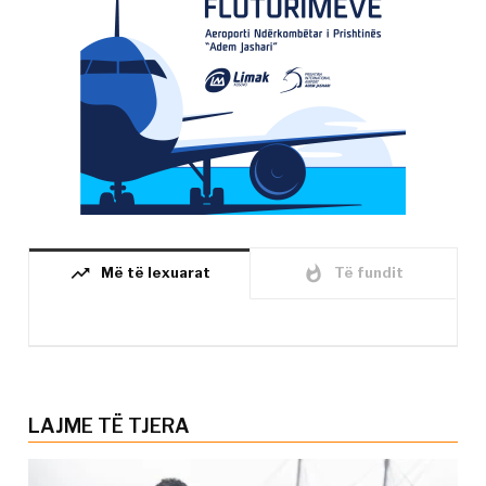
trending_up
whatshot
Më të lexuarat
Të fundit
LAJME TË TJERA