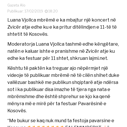
Gazeta Alo
Publikuar: 17/02/2019
18:20
Luana Vjollca mbrëmë e ka mbajtur një koncert në
Zvicër atje edhe ku e ka pritur ditëlindjen e 11-të të
shtetit të Kosovës.
Moderatorja Luana Vjollca tashmë edhe këngëtare,
natën e kaluar ishte e pranishme në Zvicër atje ku
edhe ka festuar për 11 shtet, shkruan lajmi.net.
Kështu të paktën ka treguar ajo nëpërmjet një
videoje të publikuar mbrëmë në të cilën shihet duke
vallëzuar bashkë me publikun shqiptarë atje ndërsa
sot i ka publikuar disa imazhe të tjera nga nata e
mbrëmshme dhe është shprehur se kjo ka qenë
mënyra më e mirë për ta festuar Pavarësinë e
Kosovës.
“Me bukur se kaq nuk mund ta festoja pavarsine e