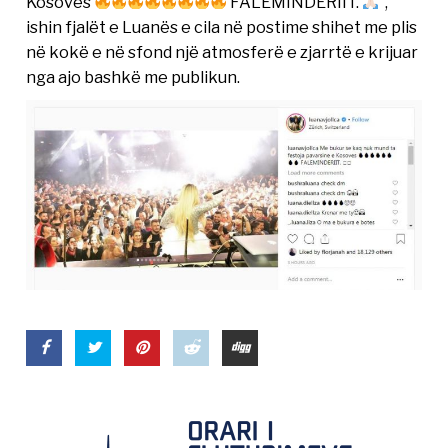
Kosoves
FALEMINDERIIT.
”,
ishin fjalët e Luanës e cila në postime shihet me plis
në kokë e në sfond një atmosferë e zjarrtë e krijuar
nga ajo bashkë me publikun.