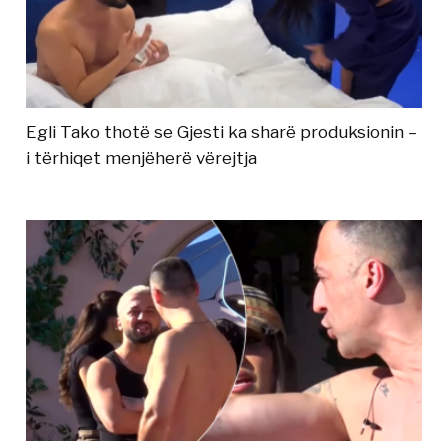
Egli Tako thotë se Gjesti ka sharë produksionin –
i tërhiqet menjëherë vërejtja