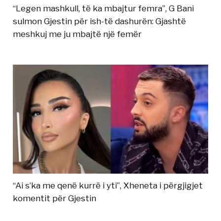
“Legen mashkull, të ka mbajtur femra”, G Bani
sulmon Gjestin për ish-të dashurën: Gjashtë
meshkuj me ju mbajtë një femër
“Ai s’ka me qenë kurrë i yti”, Xheneta i përgjigjet
komentit për Gjestin