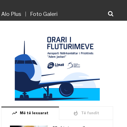
Alo Plus
Foto Galeri
trending_up
whatshot
Më të lexuarat
Të fundit