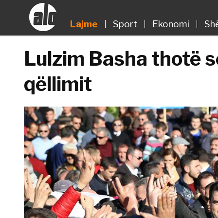
Lajme
Sport
Ekonomi
Sh
Lulzim Basha thotë se
qëllimit