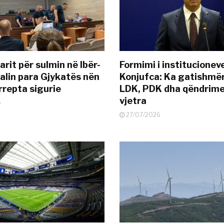
rit për sulmin në Ibër-
Formimi i institucionev
alin para Gjykatës nën
Konjufca: Ka gatishmër
rrepta sigurie
LDK, PDK dha qëndrime
vjetra
6
27/07/2026