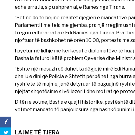
edhe arratia, siç u shpreh ai, e Ramës nga Tirana.
“Sot ne do të bëjmë realitet djegien e mandateve par
Parlamentit me tela me gjemba, pra një rregjim usht
tregon edhe arratia e Edi Ramës nga Tirana. Pra the
njoftuar të bashkohet në orën 10:00, portesta me sa du
I pyetur në lidhje me kërkesat e diplomatëve të hua
Basha ia faturoi këtë problem Qeverisë dhe Ministr
“Është një mesazh që duhet ta dëgjojë mirë Edi Rama
dhe ju e dini që Policia e Shtetit përbëhet nga burr
ryshfete të majme, janë detyruar të paguajnë ryshfe
njëjtat shqetësime si vëllezërit dhe motrat që protes
Ditën e sotme, Basha e quajti historike, pasi është d
vetmet mandate të panjollosura nga bashkëpunimi i 
LAJME TË TJERA