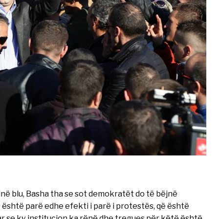
në blu, Basha tha se sot demokratët do të bëjnë
t është parë edhe efekti i parë i protestës, që është
r se ky institucion ka rënë dhe tregues për këtë është