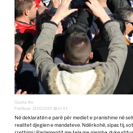
Gazeta Alo
Publikuar: 21/02/2019
10:43
Në deklaratën e parë për mediet e pranishme në seli
realitet djegien e mandateve. Ndërkohë, sipas tij, so
rrethimi i Parlamentit me tela me gjemba, duke shtua