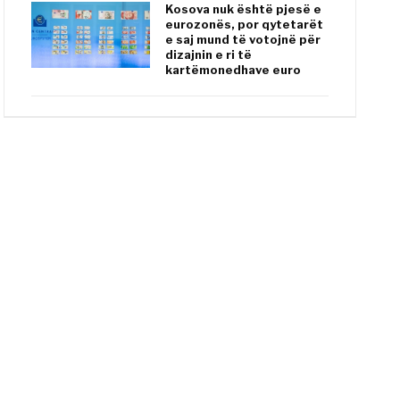
Kosova nuk është pjesë e
eurozonës, por qytetarët
e saj mund të votojnë për
dizajnin e ri të
kartëmonedhave euro