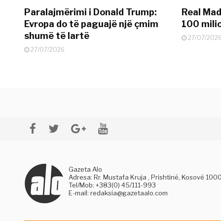
Paralajmërimi i Donald Trump:
Real Madr
Evropa do të paguajë një çmim
100 mili
shumë të lartë
27/07/202
27/07/2026
Gazeta Alo
Adresa: Rr. Mustafa Kruja , Prishtinë, Kosovë 100
Tel/Mob: +383(0) 45/111-993
E-mail:
redaksia@gazetaalo.com