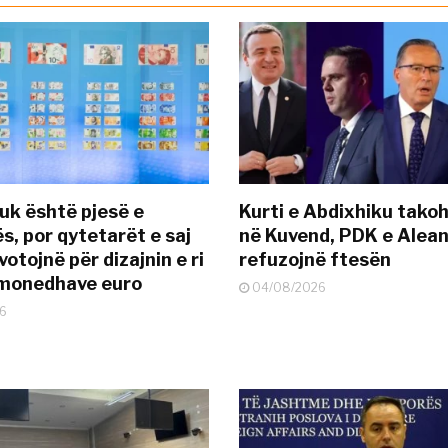
uk është pjesë e
Kurti e Abdixhiku tako
s, por qytetarët e saj
në Kuvend, PDK e Alea
otojnë për dizajnin e ri
refuzojnë ftesën
ëmonedhave euro
04/08/2026
6