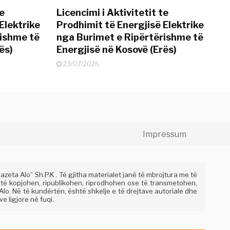
te
Licencimi i Aktivitetit te
Elektrike
Prodhimit të Energjisë Elektrike
rishme të
nga Burimet e Ripërtërishme të
ës)
Energjisë në Kosovë (Erës)
23/07/2026
Impressum
eta Alo” Sh.P.K . Të gjitha materialet janë të mbrojtura me të
 të kopjohen, ripublikohen, riprodhohen ose të transmetohen,
lo. Në të kundërtën, është shkelje e të drejtave autoriale dhe
e ligjore në fuqi.