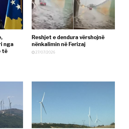
e,
Reshjet e dendura vërshojnë
i nga
nënkalimin në Ferizaj
 të
27/07/2026