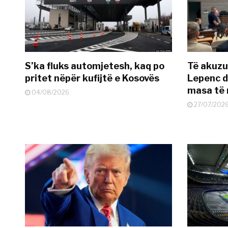
S’ka fluks automjetesh, kaq po
Të akuzua
pritet nëpër kufijtë e Kosovës
Lepenc d
masa të 
04/08/2026
27/07/202