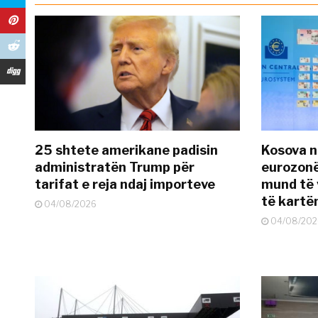
25 shtete amerikane padisin
Kosova n
administratën Trump për
eurozonë
tarifat e reja ndaj importeve
mund të v
të kart
04/08/2026
04/08/202