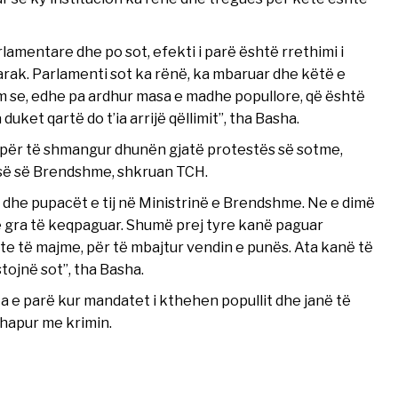
lamentare dhe po sot, efekti i parë është rrethimi i
arak. Parlamenti sot ka rënë, ka mbaruar dhe këtë e
m se, edhe pa ardhur masa e madhe popullore, që është
ket qartë do t’ia arrijë qëllimit”, tha Basha.
j për të shmangur dhunën gjatë protestës së sotme,
isë së Brendshme, shkruan TCH.
 dhe pupacët e tij në Ministrinë e Brendshme. Ne e dimë
a e gra të keqpaguar. Shumë prej tyre kanë paguar
te të majme, për të mbajtur vendin e punës. Ata kanë të
tojnë sot”, tha Basha.
ita e parë kur mandatet i kthehen popullit dhe janë të
hapur me krimin.