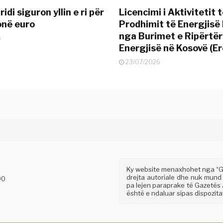
idi siguron yllin e ri për
Licencimi i Aktivitetit 
onë euro
Prodhimit të Energjisë 
nga Burimet e Ripërtë
6
Energjisë në Kosovë (Er
23/07/2026
Ky website menaxhohet nga “Gaz
drejta autoriale dhe nuk mund
00
pa lejen paraprake të Gazetës A
është e ndaluar sipas dispozitav