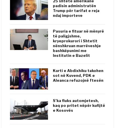
25 shtete amerikane
padisin administratën
Trump për tarifat e reja
ndaj importeve
Pasuria e fituar në mënyrë
të paligjshme,
kryeprokurori i Shtetit
nënshkruan marrëveshje
bashkëpunimi me
Institutin e Bazelit
Kurti e Abdixhiku takohen
sot në Kuvend, PDK e
Aleanca refuzojnë ftesën
S’ka fluks automjetesh,
kaq po pritet nëpër kufijtë
e Kosovës