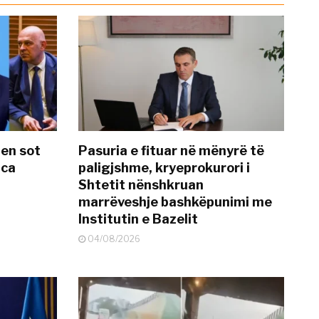
hen sot
Pasuria e fituar në mënyrë të
nca
paligjshme, kryeprokurori i
Shtetit nënshkruan
marrëveshje bashkëpunimi me
Institutin e Bazelit
04/08/2026