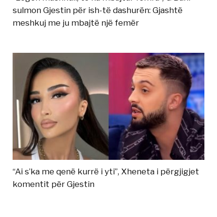
sulmon Gjestin për ish-të dashurën: Gjashtë
meshkuj me ju mbajtë një femër
“Ai s’ka me qenë kurrë i yti”, Xheneta i përgjigjet
komentit për Gjestin