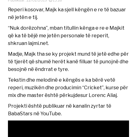
Publikuar: 22/02/2019
13:18
Reperi kosovar, Majk ka sjell këngën e re të bazuar
në jetën e tij.
“Nuk dorëzohna”, mban titullin kënga e re e Majkit
që ka të bëjë me jetën personale të reperit,
shkruan lajmi.net.
Madje, Majk tha se ky projekt mund të jetë edhe për
të tjerët që shumë herët kanë filluar të punojnë dhe
besojnë në ëndrrat e tyre.
Tekstin dhe melodinë e këngës e ka bërë vetë
reperi, muzikën dhe producimin “Cricket”, kurse për
mix dhe master është përkujdesur Lorenc Aliaj.
Projekti është publikuar në kanalin zyrtar të
BabaStars në YouTube.