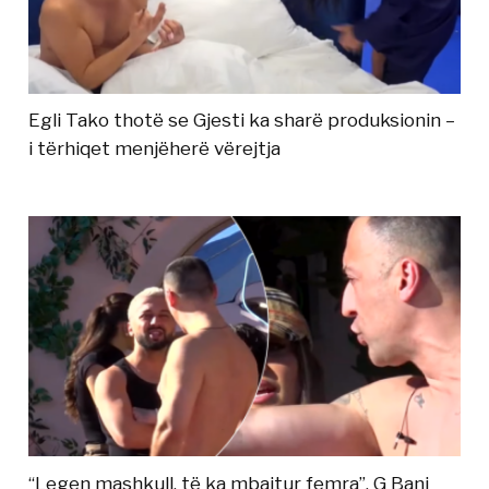
Egli Tako thotë se Gjesti ka sharë produksionin –
i tërhiqet menjëherë vërejtja
“Legen mashkull, të ka mbajtur femra”, G Bani