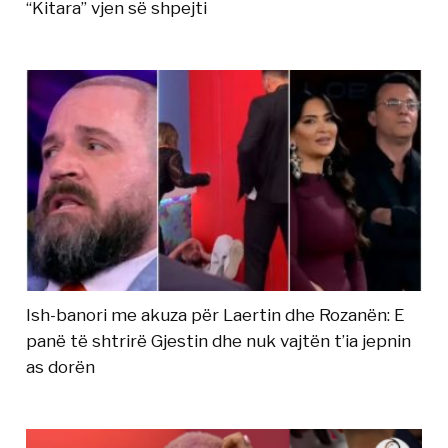
“Kitara” vjen së shpejti
Ish-banori me akuza për Laertin dhe Rozanën: E
panë të shtrirë Gjestin dhe nuk vajtën t’ia jepnin
as dorën