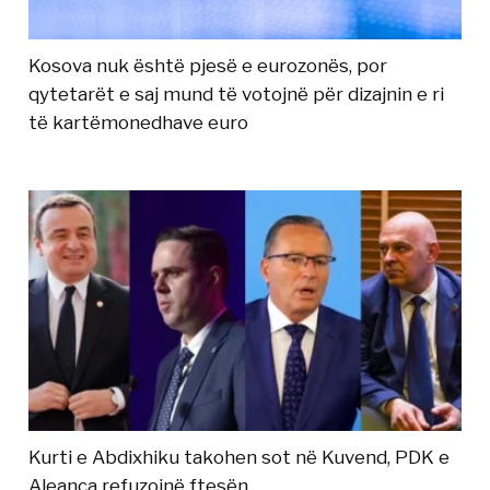
Kosova nuk është pjesë e eurozonës, por
qytetarët e saj mund të votojnë për dizajnin e ri
të kartëmonedhave euro
Kurti e Abdixhiku takohen sot në Kuvend, PDK e
Aleanca refuzojnë ftesën