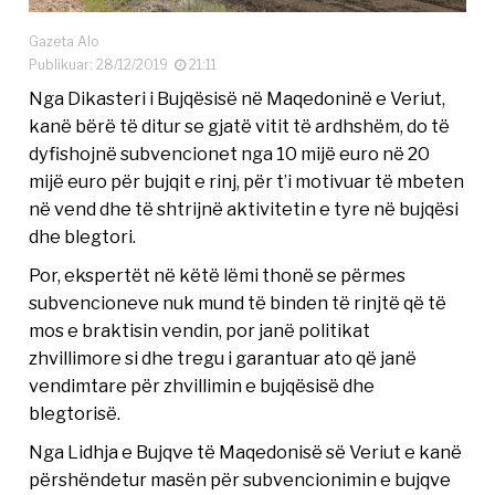
Gazeta Alo
Publikuar: 28/12/2019
21:11
Nga Dikasteri i Bujqësisë në Maqedoninë e Veriut,
kanë bërë të ditur se gjatë vitit të ardhshëm, do të
dyfishojnë subvencionet nga 10 mijë euro në 20
mijë euro për bujqit e rinj, për t’i motivuar të mbeten
në vend dhe të shtrijnë aktivitetin e tyre në bujqësi
dhe blegtori.
Por, ekspertët në këtë lëmi thonë se përmes
subvencioneve nuk mund të binden të rinjtë që të
mos e braktisin vendin, por janë politikat
zhvillimore si dhe tregu i garantuar ato që janë
vendimtare për zhvillimin e bujqësisë dhe
blegtorisë.
Nga Lidhja e Bujqve të Maqedonisë së Veriut e kanë
përshëndetur masën për subvencionimin e bujqve