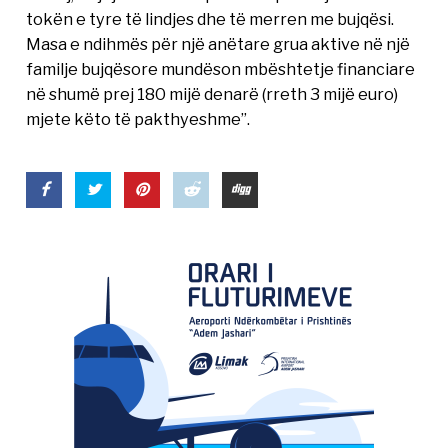
tokën e tyre të lindjes dhe të merren me bujqësi.
Masa e ndihmës për një anëtare grua aktive në një
familje bujqësore mundëson mbështetje financiare
në shumë prej 180 mijë denarë (rreth 3 mijë euro)
mjete këto të pakthyeshme”.