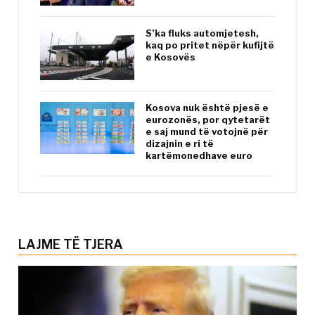
S’ka fluks automjetesh,
kaq po pritet nëpër kufijtë
e Kosovës
Kosova nuk është pjesë e
eurozonës, por qytetarët
e saj mund të votojnë për
dizajnin e ri të
kartëmonedhave euro
LAJME TË TJERA