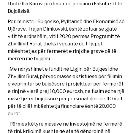
thotë Ilia Karov, profesor në pension i Fakultetit të
Bujqësisë.
Por, ministri i Bujqësisë, Pylltarisë dhe Ekonomisë së
Ujërave, Trajan Dimkovski, është zotuar se gjatë
vitit të ardhshëm , vitit 2020 përmes Programit të
Zhvillimit Rural, theks i veçantë do t’i jepet
mbështetjes për fermerët e rinj dhe grave që të
merren me bujqësi.
“Me ndryshimet e fundit në Ligjin për Bujqësi dhe
Zhvillim Rural, përveç masës ekzistuese për fillimin
e veprimtarisë bujqësore i projektuar për fermerët
e rinj në vlerë prej 10,000 eurosh, ne fusim edhe një
masë tjetër bujqësore për personat deri në 40 vjet,
për të cilët mbështetja financiare është 20.000
euro”.
“Përmes këtyre masave ne investojmë në fermerë
të rinj, krijojmë kushte që ata të qëndrojnë në