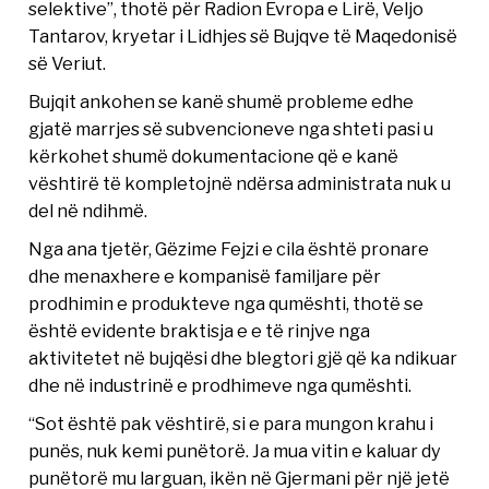
selektive”, thotë për Radion Evropa e Lirë, Veljo
Tantarov, kryetar i Lidhjes së Bujqve të Maqedonisë
së Veriut.
Bujqit ankohen se kanë shumë probleme edhe
gjatë marrjes së subvencioneve nga shteti pasi u
kërkohet shumë dokumentacione që e kanë
vështirë të kompletojnë ndërsa administrata nuk u
del në ndihmë.
Nga ana tjetër, Gëzime Fejzi e cila është pronare
dhe menaxhere e kompanisë familjare për
prodhimin e produkteve nga qumështi, thotë se
është evidente braktisja e e të rinjve nga
aktivitetet në bujqësi dhe blegtori gjë që ka ndikuar
dhe në industrinë e prodhimeve nga qumështi.
“Sot është pak vështirë, si e para mungon krahu i
punës, nuk kemi punëtorë. Ja mua vitin e kaluar dy
punëtorë mu larguan, ikën në Gjermani për një jetë