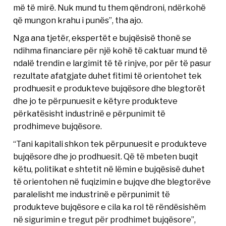
më të mirë. Nuk mund tu them qëndroni, ndërkohë
që mungon krahu i punës”, tha ajo.
Nga ana tjetër, ekspertët e bujqësisë thonë se
ndihma financiare për një kohë të caktuar mund të
ndalë trendin e largimit të të rinjve, por për të pasur
rezultate afatgjate duhet fitimi të orientohet tek
prodhuesit e produkteve bujqësore dhe blegtorët
dhe jo te përpunuesit e këtyre produkteve
përkatësisht industrinë e përpunimit të
prodhimeve bujqësore.
“Tani kapitali shkon tek përpunuesit e produkteve
bujqësore dhe jo prodhuesit. Që të mbeten buqit
këtu, politikat e shtetit në lëmin e bujqësisë duhet
të orientohen në fuqizimin e bujqve dhe blegtorëve
paralelisht me industrinë e përpunimit të
produkteve bujqësore e cila ka rol të rëndësishëm
në sigurimin e tregut për prodhimet bujqësore”,