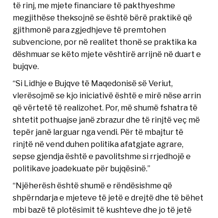
të rinj, me mjete financiare të pakthyeshme
megjithëse theksojnë se është bërë praktikë që
gjithmonë para zgjedhjeve të premtohen
subvencione, por në realitet thonë se praktika ka
dëshmuar se këto mjete vështirë arrijnë në duart e
bujqve.
“Si Lidhje e Bujqve të Maqedonisë së Veriut,
vlerësojmë se kjo iniciativë është e mirë nëse arrin
që vërtetë të realizohet. Por, më shumë fshatra të
shtetit pothuajse janë zbrazur dhe të rinjtë veç më
tepër janë larguar nga vendi. Për të mbajtur të
rinjtë në vend duhen politika afatgjate agrare,
sepse gjendja është e pavolitshme si rrjedhojë e
politikave joadekuate për bujqësinë.”
“Njëherësh është shumë e rëndësishme që
shpërndarja e mjeteve të jetë e drejtë dhe të bëhet
mbi bazë të plotësimit të kushteve dhe jo të jetë