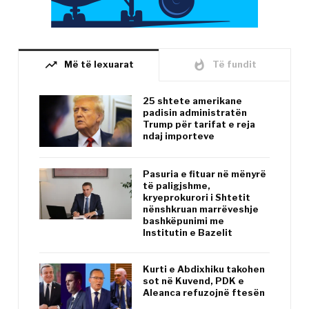
trending_up
whatshot
Më të lexuarat
Të fundit
25 shtete amerikane
padisin administratën
Trump për tarifat e reja
ndaj importeve
Pasuria e fituar në mënyrë
të paligjshme,
kryeprokurori i Shtetit
nënshkruan marrëveshje
bashkëpunimi me
Institutin e Bazelit
Kurti e Abdixhiku takohen
sot në Kuvend, PDK e
Aleanca refuzojnë ftesën