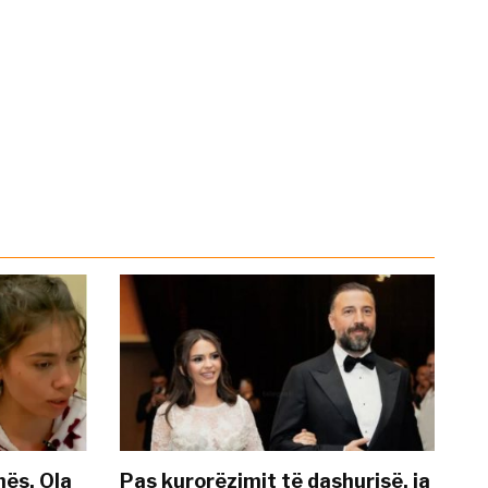
nës, Ola
Pas kurorëzimit të dashurisë, ja