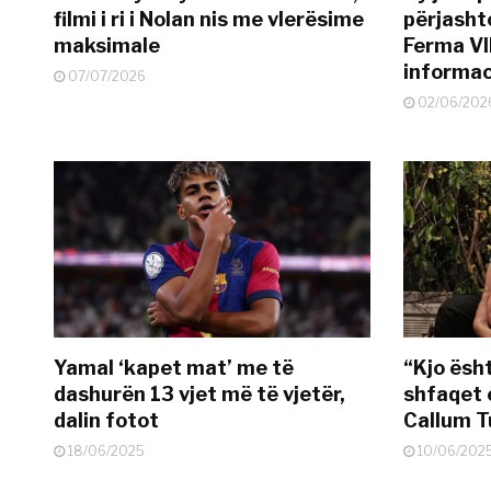
filmi i ri i Nolan nis me vlerësime
përjasht
maksimale
Ferma VI
informac
07/07/2026
02/06/202
Yamal ‘kapet mat’ me të
“Kjo ësh
dashurën 13 vjet më të vjetër,
shfaqet 
dalin fotot
Callum T
18/06/2025
10/06/202