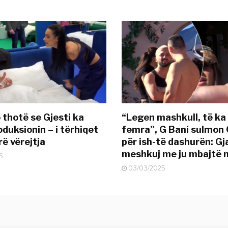
 thotë se Gjesti ka
“Legen mashkull, të ka
duksionin – i tërhiqet
femra”, G Bani sulmon 
ë vërejtja
për ish-të dashurën: G
meshkuj me ju mbajtë 
5
03/03/2025