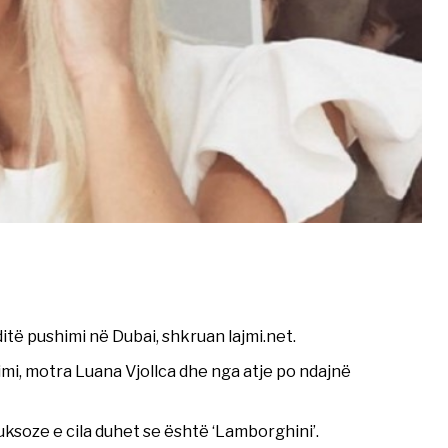
itë pushimi në Dubai, shkruan lajmi.net.
mi, motra Luana Vjollca dhe nga atje po ndajnë
ksoze e cila duhet se është ‘Lamborghini’.