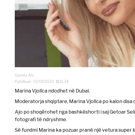
Gazeta Alo
Publikuar: 02/01/2020
11:34
Marina Vjollca ndodhet në Dubai.
Moderatorja shqiptare, Marina Vjollca po kalon disa d
Ajo po shoqërohet nga bashkëshorti i saj Getoar Seli
fotografi të ndryshme.
Së fundmi Marina ka pozuar pranë një vetura super lu