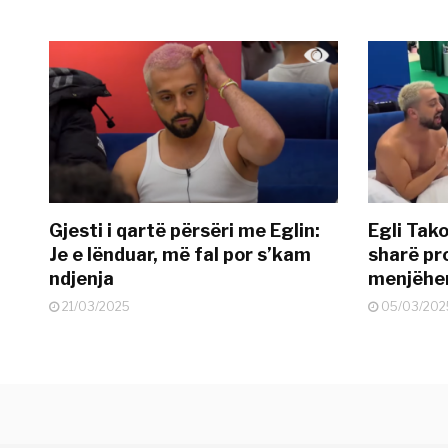
Gjesti i qartë përsëri me Eglin:
Egli Tako
Je e lënduar, më fal por s’kam
sharë pro
ndjenja
menjëher
21/03/2025
05/03/202