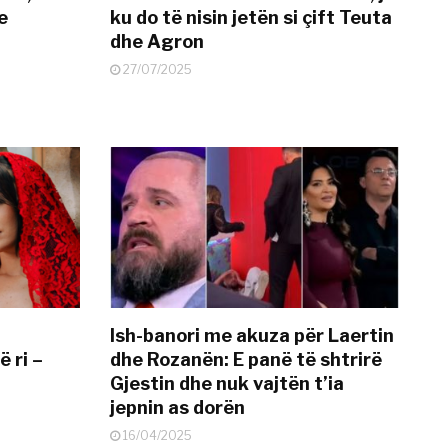
e
ku do të nisin jetën si çift Teuta
dhe Agron
27/07/2025
Ish-banori me akuza për Laertin
ë ri –
dhe Rozanën: E panë të shtrirë
Gjestin dhe nuk vajtën t’ia
jepnin as dorën
16/04/2025