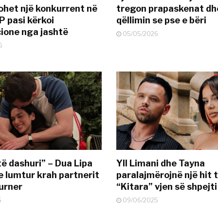
ohet një konkurrent në
tregon prapaskenat dh
P pasi kërkoi
qëllimin se pse e bëri
ione nga jashtë
05/05/2026
6
të dashuri” – Dua Lipa
Yll Limani dhe Tayna
e lumtur krah partnerit
paralajmërojnë një hit t
urner
“Kitara” vjen së shpejti
5
09/06/2025