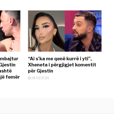
 mbajtur
“Ai s’ka me qenë kurrë i yti”,
Gjestin
Xheneta i përgjigjet komentit
jashtë
për Gjestin
një femër
28/02/2025