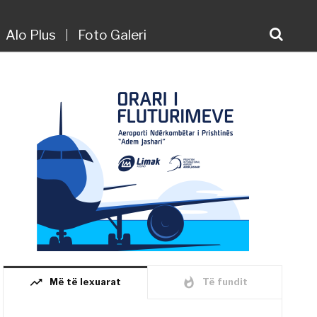
Alo Plus
Foto Galeri
trending_up
whatshot
Më të lexuarat
Të fundit