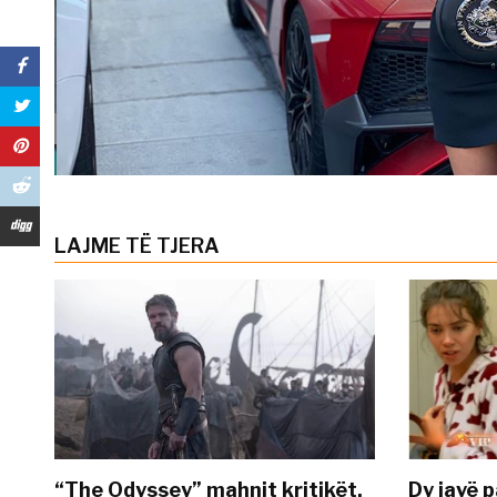
LAJME TË TJERA
“The Odyssey” mahnit kritikët,
Dy javë p