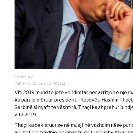
Gazeta Alo
Publikuar: 19/02/2019
18:21
Viti 2019 mund të jetë vendimtar për arritjen e një
ka paralajmëruar presidenti i Kosovës, Hashim Thaç
Serbinë si mjaft të vështirë, Thaçi ka shprehur bind
vitit 2019.
Thaçi ka deklaruar se në muajt në vazhdim nëse puno
arrihet një zgjidhje, që sipas tij, do t’i përmbyllte a