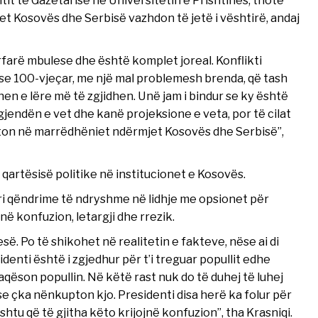
et Kosovës dhe Serbisë vazhdon të jetë i vështirë, andaj
farë mbulese dhe është komplet joreal. Konflikti
se 100-vjeçar, me një mal problemesh brenda, që tash
en e lëre më të zgjidhen. Unë jam i bindur se ky është
jendën e vet dhe kanë projeksione e veta, por të cilat
iston në marrëdhëniet ndërmjet Kosovës dhe Serbisë”,
qartësisë politike në institucionet e Kosovës.
tri qëndrime të ndryshme në lidhje me opsionet për
ë konfuzion, letargji dhe rrezik.
së. Po të shikohet në realitetin e fakteve, nëse ai di
identi është i zgjedhur për t’i treguar popullit edhe
rfaqëson popullin. Në këtë rast nuk do të duhej të luhej
 se çka nënkupton kjo. Presidenti disa herë ka folur për
shtu që të gjitha këto krijojnë konfuzion”, tha Krasniqi.