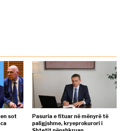
hen sot
Pasuria e fituar në mënyrë të
nca
paligjshme, kryeprokurori i
Shtetit nënshkruan