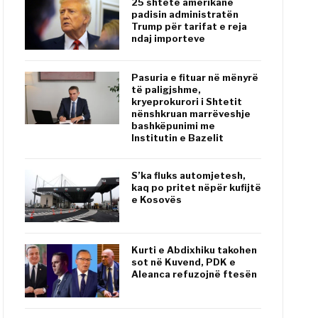
25 shtete amerikane
padisin administratën
Trump për tarifat e reja
ndaj importeve
Pasuria e fituar në mënyrë
të paligjshme,
kryeprokurori i Shtetit
nënshkruan marrëveshje
bashkëpunimi me
Institutin e Bazelit
S’ka fluks automjetesh,
kaq po pritet nëpër kufijtë
e Kosovës
Kurti e Abdixhiku takohen
sot në Kuvend, PDK e
Aleanca refuzojnë ftesën