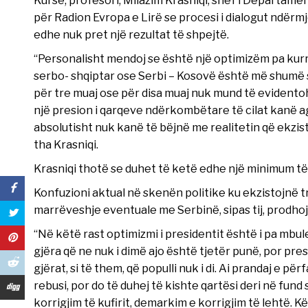
për Radion Evropa e Lirë se procesi i dialogut ndërmj
edhe nuk pret një rezultat të shpejtë.
“Personalisht mendoj se është një optimizëm pa kurr
serbo- shqiptar ose Serbi – Kosovë është më shumë 
për tre muaj ose për disa muaj nuk mund të evidentoh
një presion i qarqeve ndërkombëtare të cilat kanë ag
absolutisht nuk kanë të bëjnë me realitetin që ekz
tha Krasniqi.
Krasniqi thotë se duhet të ketë edhe një minimum të 
Konfuzioni aktual në skenën politike ku ekzistojnë 
marrëveshje eventuale me Serbinë, sipas tij, prodhojn
“Në këtë rast optimizmi i presidentit është i pa mbule
gjëra që ne nuk i dimë ajo është tjetër punë, por pres
gjërat, si të them, që populli nuk i di. Ai prandaj e pë
rebusi, por do të duhej të kishte qartësi deri në fund
korrigjim të kufirit, demarkim e korrigjim të lehtë. Kë