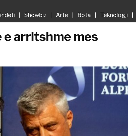
ëndeti
Showbiz
Arte
Bota
Teknologji
ë e arritshme mes