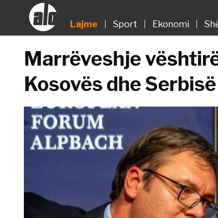
Lajme
Sport
Ekonomi
Sh
Marrëveshje vështir
Kosovës dhe Serbisë