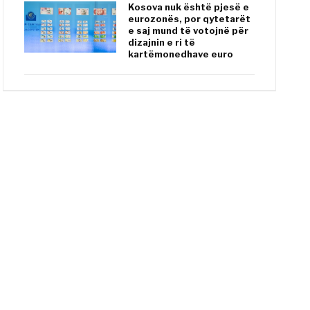
Kosova nuk është pjesë e
eurozonës, por qytetarët
e saj mund të votojnë për
dizajnin e ri të
kartëmonedhave euro