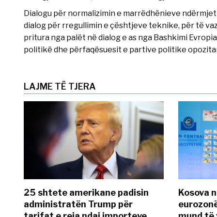
Dialogu për normalizimin e marrëdhënieve ndërmjet Kos
dialog për rregullimin e çështjeve teknike, për të vaz
pritura nga palët në dialog e as nga Bashkimi Evropian
politikë dhe përfaqësuesit e partive politike opozita
LAJME TË TJERA
25 shtete amerikane padisin
Kosova n
administratën Trump për
eurozonë
tarifat e reja ndaj importeve
mund të v