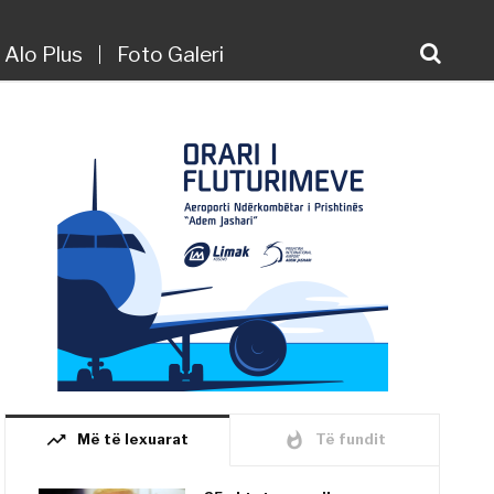
Alo Plus
Foto Galeri
trending_up
whatshot
Më të lexuarat
Të fundit