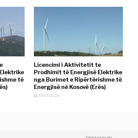
te
Licencimi i Aktivitetit te
Elektrike
Prodhimit të Energjisë Elektrike
rishme të
nga Burimet e Ripërtërishme të
ës)
Energjisë në Kosovë (Erës)
23/07/2026
Impressum