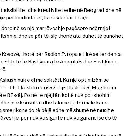
leksibilitet dhe kreativitet edhe në Beograd, dhe në
je përfundimtare”, ka deklaruar Thaçi.
onsiderojnë se një marrëveshje paqësore ndërmjet
itshme, dhe se për të, siç thonë ata, duhet të punohet
 në Kosovë, thotë për Radion Evropa e Lirë se tendenca
rë Shtetet e Bashkuara të Amerikës dhe Bashkimin
rë.
Askush nuk e di me saktësi. Ka një optimizëm se
r, flitet kështu derisa zonja [ Federica] Mogherini
ë e BE-së]. Po në të njëjtën kohë nuk po i shohim
t edhe pse konsultat dhe takimet joformale kanë
ta amerikane do të bëjë edhe më shumë në muajt e
veshje, por nuk ka siguri e nuk ka garanci se do të
tit të Gazetarisë në Universitetin e Prishtinës, thotë