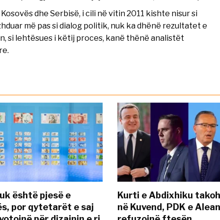
ovës dhe Serbisë, i cili në vitin 2011 kishte nisur si
hduar më pas si dialog politik, nuk ka dhënë rezultatet e
, si lehtësues i këtij proces, kanë thënë analistët
re.
uk është pjesë e
Kurti e Abdixhiku tako
s, por qytetarët e saj
në Kuvend, PDK e Alea
otojnë për dizajnin e ri
refuzojnë ftesën