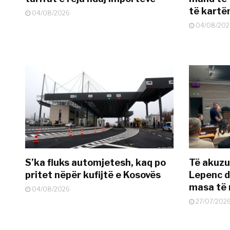
të kart
04/08/2026
04/08/202
S’ka fluks automjetesh, kaq po
Të akuzua
pritet nëpër kufijtë e Kosovës
Lepenc d
masa të 
04/08/2026
27/07/202