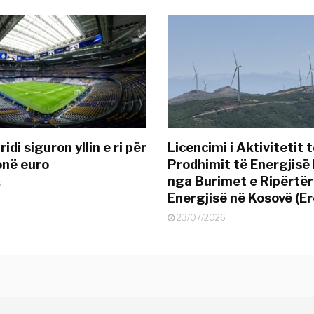
idi siguron yllin e ri për
Licencimi i Aktivitetit 
onë euro
Prodhimit të Energjisë 
nga Burimet e Ripërtë
6
Energjisë në Kosovë (Er
23/07/2026