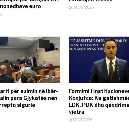
ëmonedhave euro
04/08/2026
6
rit për sulmin në Ibër-
Formimi i institucionev
alin para Gjykatës nën
Konjufca: Ka gatishmër
rrepta sigurie
LDK, PDK dha qëndrime
vjetra
6
27/07/2026