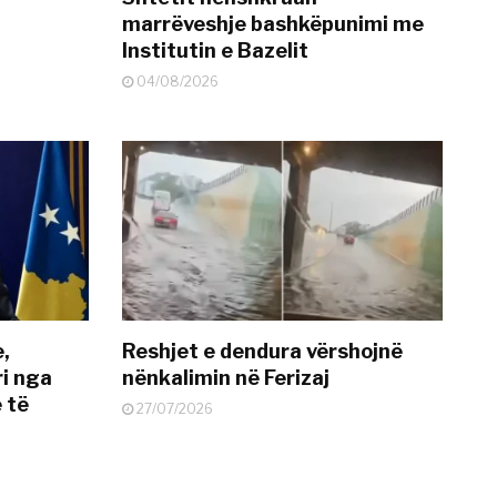
marrëveshje bashkëpunimi me
Institutin e Bazelit
04/08/2026
e,
Reshjet e dendura vërshojnë
i nga
nënkalimin në Ferizaj
 të
27/07/2026