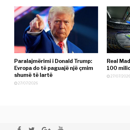
Paralajmërimi i Donald Trump:
Real Madr
Evropa do të paguajë një çmim
100 mili
shumë të lartë
27/07/202
27/07/2026