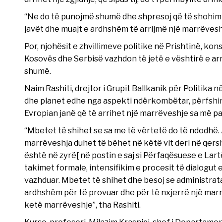
“Ne do të punojmë shumë dhe shpresoj që të shohim f
javët dhe muajt e ardhshëm të arrijmë një marrëvesh
Por, njohësit e zhvillimeve politike në Prishtinë, k
Kosovës dhe Serbisë vazhdon të jetë e vështirë e arr
shumë.
Naim Rashiti, drejtor i Grupit Ballkanik për Politika
dhe planet edhe nga aspekti ndërkombëtar, përfshi
Evropian janë që të arrihet një marrëveshje sa më pa
“Mbetet të shihet se sa me të vërtetë do të ndodhë. 
marrëveshja duhet të bëhet në këtë vit deri në qersho
është në zyrë[ në postin e saj si Përfaqësuese e Lart
takimet formale, intensifikim e procesit të dialogu
vazhduar. Mbetet të shihet dhe besoj se administra
ardhshëm për të provuar dhe për të nxjerrë një marrë
ketë marrëveshje”, tha Rashiti.
Kurse, profesori, Milazim Krasniqi, shef i Departamen