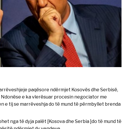
 marrëveshjeje paqësore ndërmjet Kosovës dhe Serbisë,
i. Ndonëse e ka vlerësuar procesin negociator me
jen e tij se marrëveshja do të mund të përmbyllet brenda
het nga të dyja palët [Kosova dhe Serbia ]do të mund të
rmiqësitë ndërmjet dy vendeve.