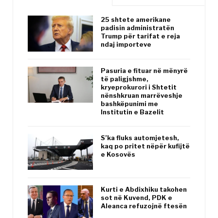
25 shtete amerikane
padisin administratën
Trump për tarifat e reja
ndaj importeve
Pasuria e fituar në mënyrë
të paligjshme,
kryeprokurori i Shtetit
nënshkruan marrëveshje
bashkëpunimi me
Institutin e Bazelit
S’ka fluks automjetesh,
kaq po pritet nëpër kufijtë
e Kosovës
Kurti e Abdixhiku takohen
sot në Kuvend, PDK e
Aleanca refuzojnë ftesën