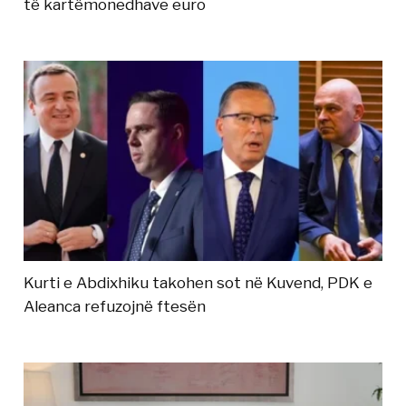
të kartëmonedhave euro
Kurti e Abdixhiku takohen sot në Kuvend, PDK e
Aleanca refuzojnë ftesën