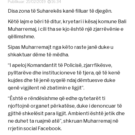
Publikuar: 21/02/2019
16:34
Disa zona të Suharekës kanë filluar të djegën.
Këtë lajm e bëri të ditur, kryetari i kësaj komune Bali
Muharremaj, i cili tha se kjo është një zjarrëvënie e
qëllimshme.
Sipas Muharremajt nga këto raste janë duke u
shkaktuar dëme të mëdha.
“I apeloj Komandantit të Policisë, zjarrfikësve,
pylltarëve dhe institucioneve të tjera, që të kenë
kujdes dhe të jenë syqelë ndaj dëmtuesve duke
qenë vigjilent në zbatimin e ligjit”.
“Është e rëndësishme që edhe qytetarët ti
njoftojnë organet përkatëse, duke i denoncuar të
gjithë shkelësit para ligjit. Ambienti është jetik dhe
ne duhet ta ruajmë atë”, shkruan Muharremaj në
rrjetin social Facebook.