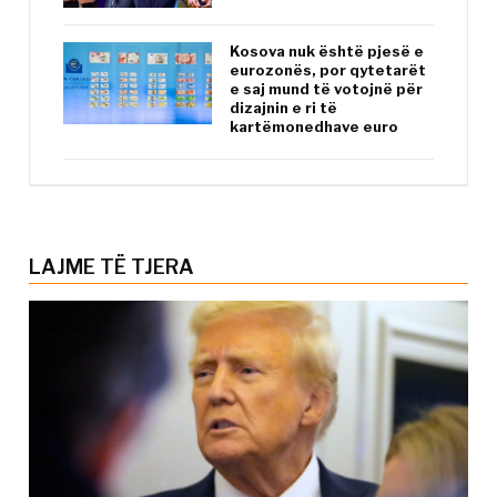
Kosova nuk është pjesë e
eurozonës, por qytetarët
e saj mund të votojnë për
dizajnin e ri të
kartëmonedhave euro
LAJME TË TJERA