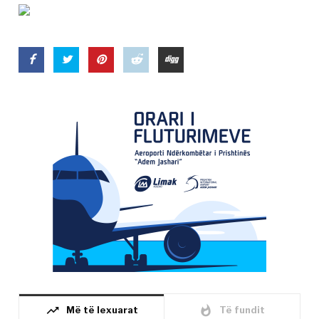
trending_up
whatshot
Më të lexuarat
Të fundit