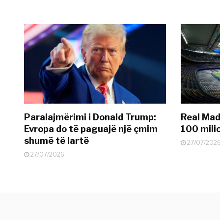
Paralajmërimi i Donald Trump:
Real Madr
Evropa do të paguajë një çmim
100 mili
shumë të lartë
27/07/202
27/07/2026