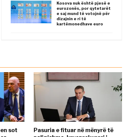
Kosova nuk është pjesë e
eurozonës, por qytetarët
e saj mund të votojnë për
dizajnin e ri të
kartëmonedhave euro
hen sot
Pasuria e fituar në mënyrë të