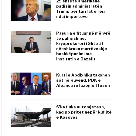
25 shtete amerikane
padisin administratën
Trump për tarifat e reja
ndaj importeve
Pasuria e fituar në mënyrë
të paligjshme,
kryeprokurori i Shtetit
nënshkruan marrëveshje
bashkëpunimi me
Institutin e Bazelit
Kurti e Abdixhiku takohen
sot në Kuvend, PDK e
Aleanca refuzojnë ftesën
S’ka fluks automjetesh,
kaq po pritet nëpër kufijtë
e Kosovës