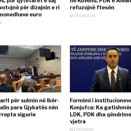
s, por qytetarët e saj
në Kuvend, PDK e Alea
otojnë për dizajnin e ri
refuzojnë ftesën
ëmonedhave euro
04/08/2026
6
rit për sulmin në Ibër-
Formimi i institucionev
alin para Gjykatës nën
Konjufca: Ka gatishmër
rrepta sigurie
LDK, PDK dha qëndrime
vjetra
6
27/07/2026