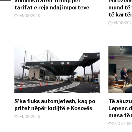
administratën Trump për
eurozonë
tarifat e reja ndaj importeve
mund të v
të kart
04/08/2026
04/08/202
S’ka fluks automjetesh, kaq po
Të akuzua
pritet nëpër kufijtë e Kosovës
Lepenc d
masa të 
04/08/2026
27/07/202