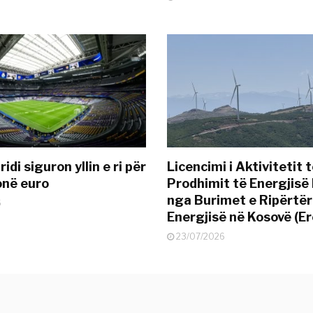
idi siguron yllin e ri për
Licencimi i Aktivitetit 
onë euro
Prodhimit të Energjisë 
nga Burimet e Ripërtë
6
Energjisë në Kosovë (Er
23/07/2026