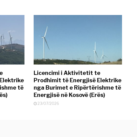
te
Licencimi i Aktivitetit te
Elektrike
Prodhimit të Energjisë Elektrike
rishme të
nga Burimet e Ripërtërishme të
ës)
Energjisë në Kosovë (Erës)
23/07/2026