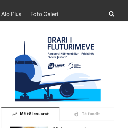
Alo Plus
Foto Galeri
trending_up
whatshot
Më të lexuarat
Të fundit