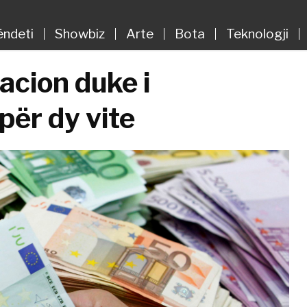
ëndeti
Showbiz
Arte
Bota
Teknologji
acion duke i
për dy vite