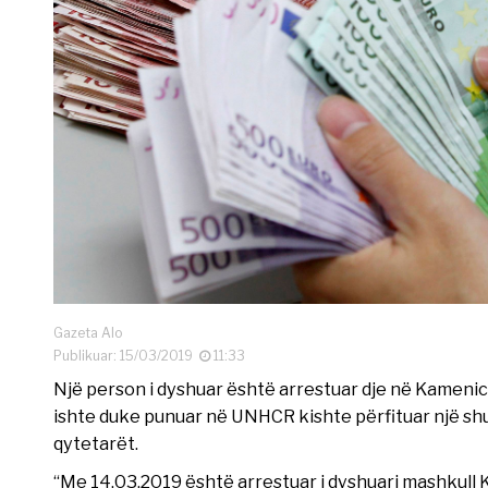
Gazeta Alo
Publikuar: 15/03/2019
11:33
Një person i dyshuar është arrestuar dje në Kamenicë 
ishte duke punuar në UNHCR kishte përfituar një sh
qytetarët.
“Me 14.03.2019 është arrestuar i dyshuari mashkull K/