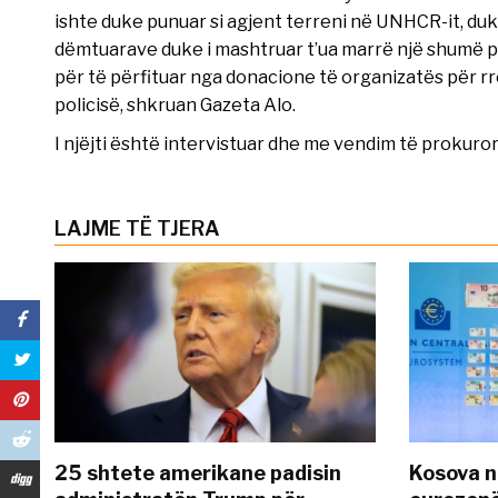
ishte duke punuar si agjent terreni në UNHCR-it, duke 
dëmtuarave duke i mashtruar t’ua marrë një shumë p
për të përfituar nga donacione të organizatës për rre
policisë, shkruan Gazeta Alo.
I njëjti është intervistuar dhe me vendim të prokuro
LAJME TË TJERA
25 shtete amerikane padisin
Kosova n