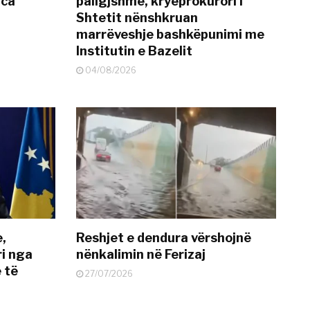
nca
paligjshme, kryeprokurori i
Shtetit nënshkruan
marrëveshje bashkëpunimi me
Institutin e Bazelit
04/08/2026
e,
Reshjet e dendura vërshojnë
i nga
nënkalimin në Ferizaj
 të
27/07/2026