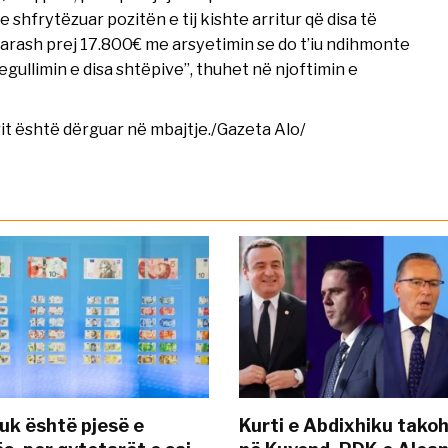
shfrytëzuar pozitën e tij kishte arritur që disa të
arash prej 17.800€ me arsyetimin se do t’iu ndihmonte
gullimin e disa shtëpive”, thuhet në njoftimin e
rit është dërguar në mbajtje./Gazeta Alo/
uk është pjesë e
Kurti e Abdixhiku tako