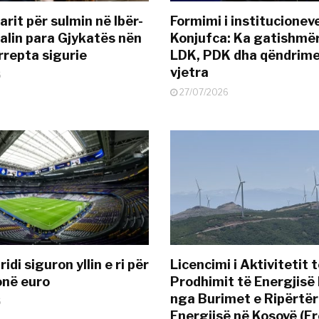
rit për sulmin në Ibër-
Formimi i institucionev
alin para Gjykatës nën
Konjufca: Ka gatishmër
rrepta sigurie
LDK, PDK dha qëndrime
vjetra
6
27/07/2026
idi siguron yllin e ri për
Licencimi i Aktivitetit 
onë euro
Prodhimit të Energjisë 
nga Burimet e Ripërtë
6
Energjisë në Kosovë (Er