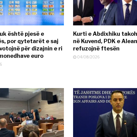
uk është pjesë e
Kurti e Abdixhiku tako
s, por qytetarët e saj
në Kuvend, PDK e Alea
otojnë për dizajnin e ri
refuzojnë ftesën
ëmonedhave euro
04/08/2026
6