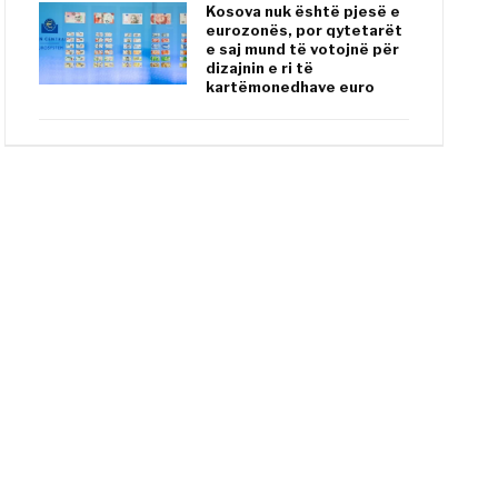
Kosova nuk është pjesë e
eurozonës, por qytetarët
e saj mund të votojnë për
dizajnin e ri të
kartëmonedhave euro