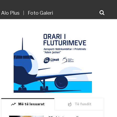
Alo Plus
Foto Galeri
trending_up
whatshot
Më të lexuarat
Të fundit