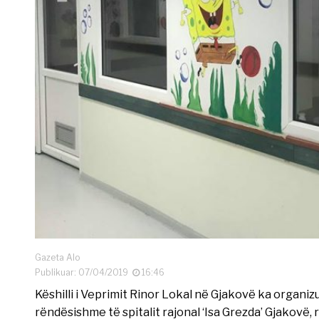
Gazeta Alo
Publikuar: 07/04/2019
16:46
Këshilli i Veprimit Rinor Lokal në Gjakovë ka organizu
rëndësishme të spitalit rajonal ‘Isa Grezda’ Gjakovë, r