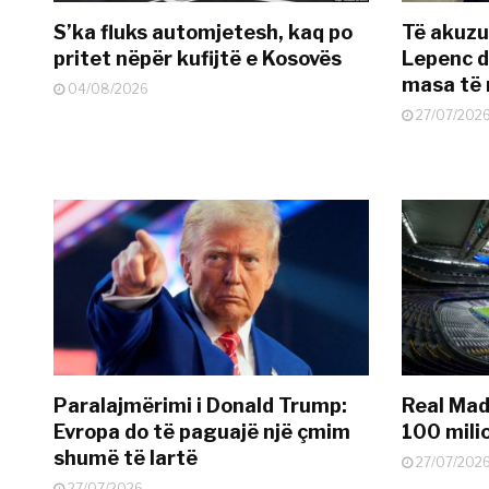
S’ka fluks automjetesh, kaq po
Të akuzua
pritet nëpër kufijtë e Kosovës
Lepenc d
masa të 
04/08/2026
27/07/202
Paralajmërimi i Donald Trump:
Real Madr
Evropa do të paguajë një çmim
100 mili
shumë të lartë
27/07/202
27/07/2026