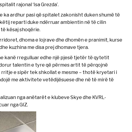
italit rajonal ‘Isa Grezda’.
de ka ardhur pasi që spitalet zakonisht duken shumë të
ëtij reparti duke ndërruar ambientin në të cilin
të kësaj shoqërie.
rridoret, dhoma e lojrave dhe dhomën e pranimit, kurse
edhe kuzhina me disa prej dhomave tjera.
ne kanë rregulluar edhe një pjesë tjetër të qytetit
dorur talentin e tyre që përmes artit të përqojnë
 rritje e sipër tek shkollat e mesme – thotë kryetari i
hdojë me aktivitete vetëdijësuese dhe në të mirë të
realizuan nga anëtarët e klubeve Skye dhe KVRL-
uar nga GIZ.