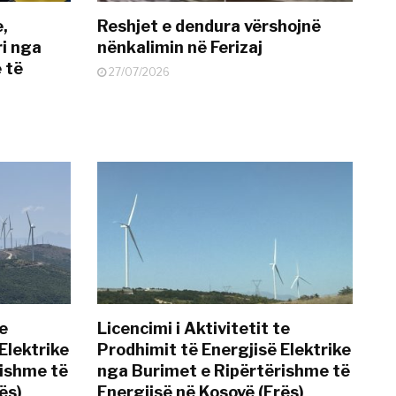
e,
Reshjet e dendura vërshojnë
i nga
nënkalimin në Ferizaj
 të
27/07/2026
te
Licencimi i Aktivitetit te
Elektrike
Prodhimit të Energjisë Elektrike
rishme të
nga Burimet e Ripërtërishme të
ës)
Energjisë në Kosovë (Erës)