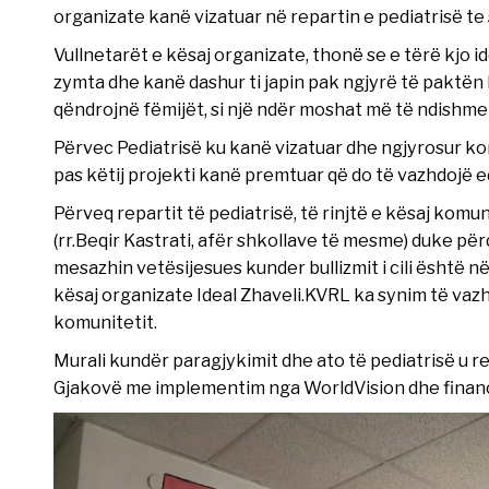
organizate kanë vizatuar në repartin e pediatrisë te sp
Vullnetarët e kësaj organizate, thonë se e tërë kjo i
zymta dhe kanë dashur ti japin pak ngjyrë të paktën k
qëndrojnë fëmijët, si një ndër moshat më të ndishme 
Përvec Pediatrisë ku kanë vizatuar dhe ngjyrosur ko
pas këtij projekti kanë premtuar që do të vazhdojë 
Përveq repartit të pediatrisë, të rinjtë e kësaj komu
(rr.Beqir Kastrati, afër shkollave të mesme) duke për
mesazhin vetësijesues kunder bullizmit i cili është në
kësaj organizate Ideal Zhaveli.KVRL ka synim të vaz
komunitetit.
Murali kundër paragjykimit dhe ato të pediatrisë u 
Gjakovë me implementim nga WorldVision dhe financ