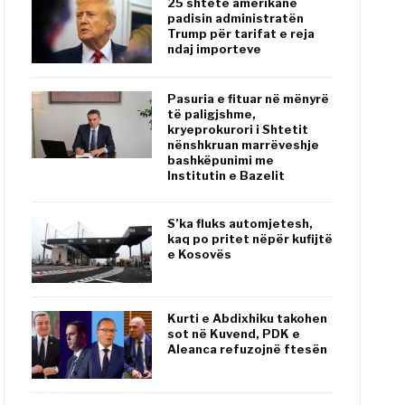
25 shtete amerikane
padisin administratën
Trump për tarifat e reja
ndaj importeve
Pasuria e fituar në mënyrë
të paligjshme,
kryeprokurori i Shtetit
nënshkruan marrëveshje
bashkëpunimi me
Institutin e Bazelit
S’ka fluks automjetesh,
kaq po pritet nëpër kufijtë
e Kosovës
Kurti e Abdixhiku takohen
sot në Kuvend, PDK e
Aleanca refuzojnë ftesën