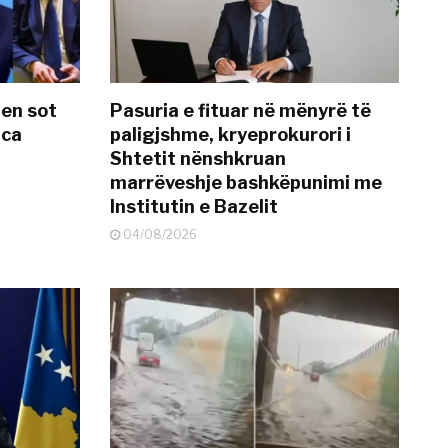
hen sot
Pasuria e fituar në mënyrë të
nca
paligjshme, kryeprokurori i
Shtetit nënshkruan
marrëveshje bashkëpunimi me
Institutin e Bazelit
04/08/2026