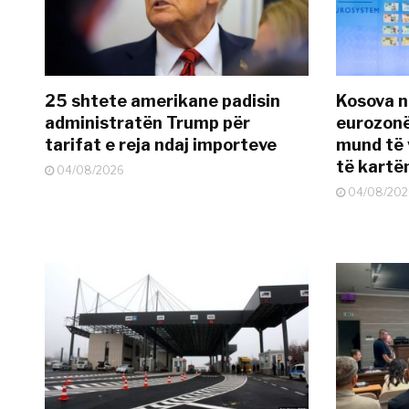
25 shtete amerikane padisin
Kosova n
administratën Trump për
eurozonë
tarifat e reja ndaj importeve
mund të v
të kart
04/08/2026
04/08/202