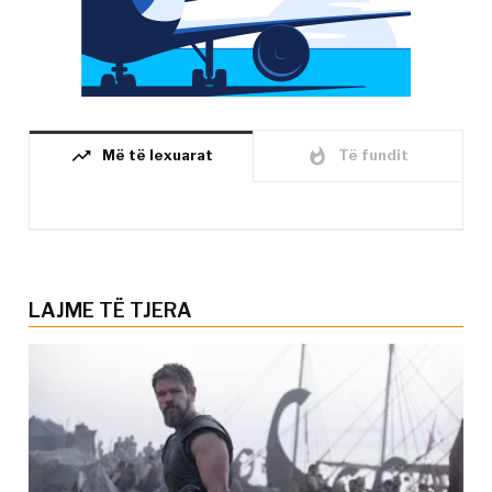
trending_up
whatshot
Më të lexuarat
Të fundit
LAJME TË TJERA