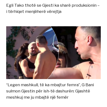
Egli Tako thotë se Gjesti ka sharë produksionin –
i tërhiqet menjëherë vërejtja
“Legen mashkull, të ka mbajtur femra”, G Bani
sulmon Gjestin për ish-të dashurën: Gjashtë
meshkuj me ju mbajtë një femër