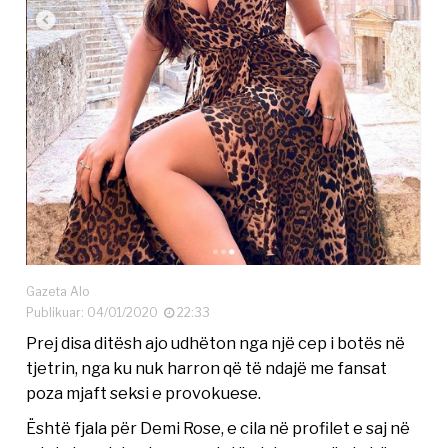
Gazeta Alo
Publikuar: 04/01/2020
22:33
Prej disa ditësh ajo udhëton nga një cep i botës në
tjetrin, nga ku nuk harron që të ndajë me fansat
poza mjaft seksi e provokuese.
Është fjala për Demi Rose, e cila në profilet e saj në