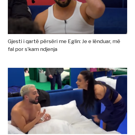
Gjesti i qartë përsëri me Eglin: Je e lënduar, më
fal por s’kam ndjenja