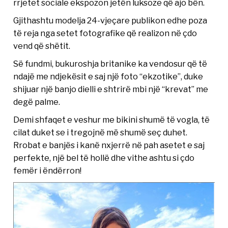
rrjetet sociale ekspozon jetën luksoze që ajo bën.
Gjithashtu modelja 24-vjeçare publikon edhe poza
të reja nga setet fotografike që realizon në çdo
vend që shëtit.
Së fundmi, bukuroshja britanike ka vendosur që të
ndajë me ndjekësit e saj një foto “ekzotike”, duke
shijuar një banjo dielli e shtrirë mbi një “krevat” me
degë palme.
Demi shfaqet e veshur me bikini shumë të vogla, të
cilat duket se i tregojnë më shumë seç duhet.
Rrobat e banjës i kanë nxjerrë në pah asetet e saj
perfekte, një bel të hollë dhe vithe ashtu si çdo
femër i ëndërron!