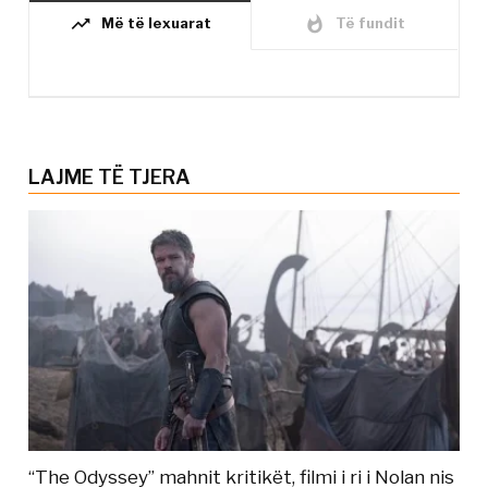
trending_up
whatshot
Më të lexuarat
Të fundit
LAJME TË TJERA
“The Odyssey” mahnit kritikët, filmi i ri i Nolan nis