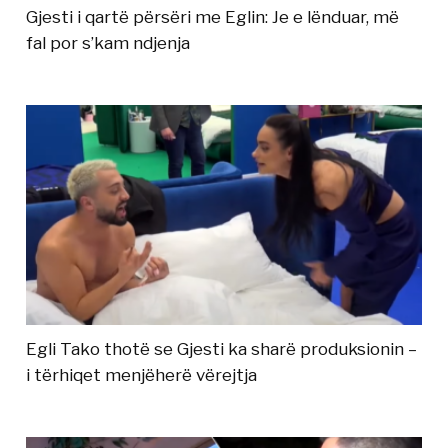
Gjesti i qartë përsëri me Eglin: Je e lënduar, më
fal por s’kam ndjenja
Egli Tako thotë se Gjesti ka sharë produksionin –
i tërhiqet menjëherë vërejtja