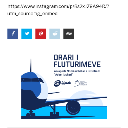
https://www.instagram.com/p/Bs2xJZ8A94R/?
utm_source=ig_embed