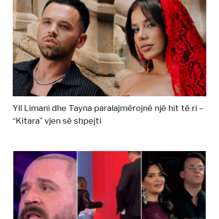
Yll Limani dhe Tayna paralajmërojnë një hit të ri –
“Kitara” vjen së shpejti