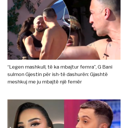
“Legen mashkull, të ka mbajtur femra”, G Bani
sulmon Gjestin për ish-të dashurën: Gjashtë
meshkuj me ju mbajtë një femër