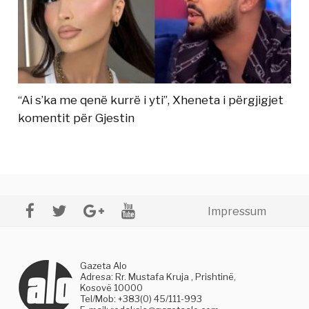
“Ai s’ka me qenë kurrë i yti”, Xheneta i përgjigjet
komentit për Gjestin
Impressum
Gazeta Alo
Adresa: Rr. Mustafa Kruja , Prishtinë,
Kosovë 10000
Tel/Mob: +383(0) 45/111-993