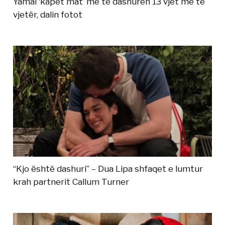
Yamal ‘kapet mat’ me të dashurën 13 vjet më të
vjetër, dalin fotot
“Kjo është dashuri” – Dua Lipa shfaqet e lumtur
krah partnerit Callum Turner