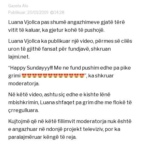
Gazeta Alo
Publikuar: 20/01/2019
14:28
Luana Vjollca pas shumë angazhimeve gjatë tërë
vitit të kaluar, ka gjetur kohë të pushojë.
Luana Vjollca ka publikuar një video, përmes së cilës
uron të gjithë fansat për fundjavë, shkruan
lajmi.net.
“Happy Sundayyy!!! Me ne fund pushim edhe pa pike
grimi
”, ka shkruar
moderatorja.
Në këtë video, ashtu siç edhe e kishte lënë
mbishkrimin, Luana shfaqet pa grim dhe me flokë të
çrregulluara.
Kujtojmë që në këtë fillimvit moderatorja nuk është
e angazhuar në ndonjë projekt televiziv, por ka
paralajmëruar këngë të reja.