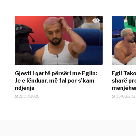
Gjesti i qartë përsëri me Eglin:
Egli Tako
Je e lënduar, më fal por s’kam
sharë pro
ndjenja
menjëher
21/03/2025
05/03/202