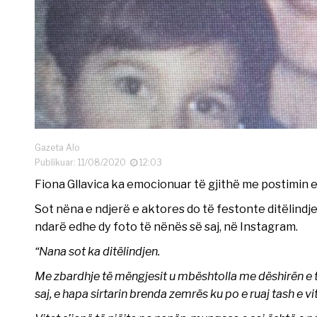
Gazeta Alo
Publikuar: 11/08/2020
12:03
Fiona Gllavica ka emocionuar të gjithë me postimin e
Sot nëna e ndjerë e aktores do të festonte ditëlindj
ndarë edhe dy foto të nënës së saj, në Instagram.
“Nana sot ka ditëlindjen.
Me zbardhje të mëngjesit u mbështolla me dëshirën e të
saj, e hapa sirtarin brenda zemrës ku po e ruaj tash e vi