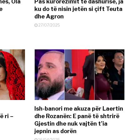
nës, Ola
Pas kurorëzimit të dashurisë, ja
e
ku do të nisin jetën si çift Teuta
dhe Agron
27/07/2025
Ish-banori me akuza për Laertin
ë ri –
dhe Rozanën: E panë të shtrirë
Gjestin dhe nuk vajtën t’ia
jepnin as dorën
16/04/2025