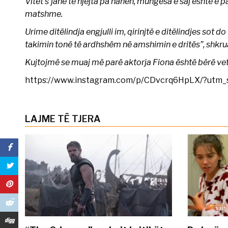
Vitet s’janë të njëjta pa nanën, mungesa e saj është
matshme.
Urime ditëlindja engjulli im, qirinjtë e ditëlindjes sot 
takimin tonë të ardhshëm në amshimin e dritës”, shkrua
Kujtojmë se muaj më parë aktorja Fiona është bërë vet
https://www.instagram.com/p/CDvcrq6HpLX/?utm
LAJME TË TJERA