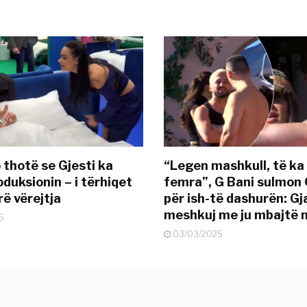
 thotë se Gjesti ka
“Legen mashkull, të ka
duksionin – i tërhiqet
femra”, G Bani sulmon 
ë vërejtja
për ish-të dashurën: G
meshkuj me ju mbajtë 
5
03/03/2025