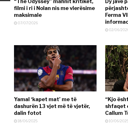
“The Odyssey” mahnit kritikët,
Dy javë p
filmi i ri i Nolan nis me vlerësime
përjasht
maksimale
Ferma VI
informac
07/07/2026
02/06/202
Yamal ‘kapet mat’ me të
“Kjo ësh
dashurën 13 vjet më të vjetër,
shfaqet 
dalin fotot
Callum T
18/06/2025
10/06/202