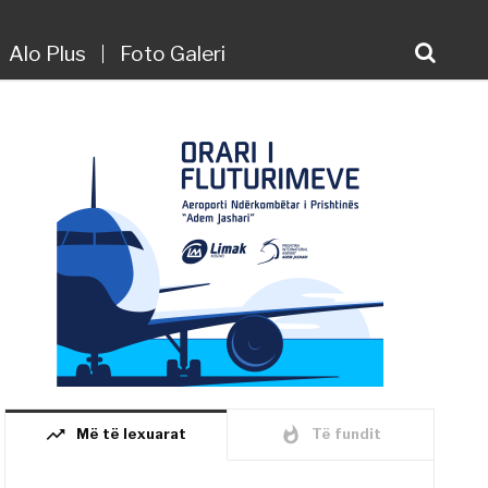
Alo Plus
Foto Galeri
trending_up
whatshot
Më të lexuarat
Të fundit