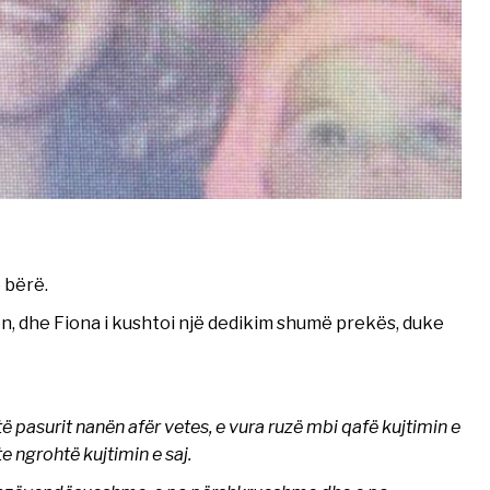
 bërë.
en, dhe Fiona i kushtoi një dedikim shumë prekës, duke
 pasurit nanën afër vetes, e vura ruzë mbi qafë kujtimin e
te ngrohtë kujtimin e saj.