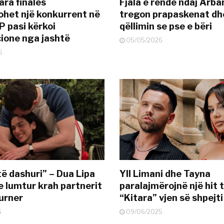
ara finales
Fjala e rëndë ndaj Arba
ohet një konkurrent në
tregon prapaskenat dh
P pasi kërkoi
qëllimin se pse e bëri
ione nga jashtë
05/05/2026
6
të dashuri” – Dua Lipa
Yll Limani dhe Tayna
e lumtur krah partnerit
paralajmërojnë një hit t
urner
“Kitara” vjen së shpejti
5
09/06/2025