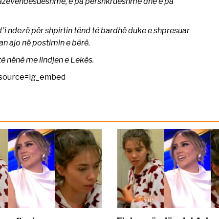
 e pazëvendësueshme, e pa përshkrueshme dhe e pa
do t’i ndezë për shpirtin tënd të bardhë duke e shpresuar
n ajo në postimin e bërë.
ë nënë me lindjen e Lekës.
_source=ig_embed