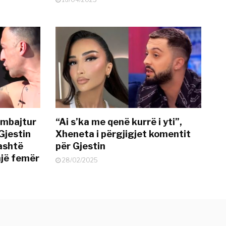
 mbajtur
“Ai s’ka me qenë kurrë i yti”,
Gjestin
Xheneta i përgjigjet komentit
jashtë
për Gjestin
një femër
28/02/2025