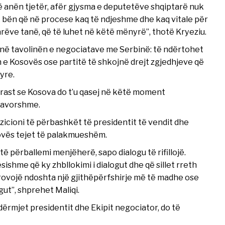
në anën tjetër, afër gjysma e deputetëve shqiptarë nuk
 Nuk bën që në procese kaq të ndjeshme dhe kaq vitale për
rëve tanë, që të luhet në këtë mënyrë”, thotë Kryeziu.
ë në tavolinën e negociatave me Serbinë: të ndërtohet
n e Kosovës ose partitë të shkojnë drejt zgjedhjeve që
yre.
ë rast se Kosova do t’u qasej në këtë moment
afavorshme.
icioni të përbashkët të presidentit të vendit dhe
sovës tejet të palakmueshëm.
 të përballemi menjëherë, sapo dialogu të rifillojë.
shme që ky zhbllokimi i dialogut dhe që sillet rreth
provojë ndoshta një gjithëpërfshirje më të madhe ose
gut”, shprehet Maliqi.
ërmjet presidentit dhe Ekipit negociator, do të