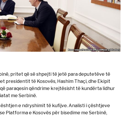
në, pritet që së shpejti të jetë para deputetëve të
et presidentit të Kosovës, Hashim Thaçi, dhe Ekipit
që paraqesin qëndrime krejtësisht të kundërta lidhur
iatat me Serbinë.
htjen e ndryshimit të kufijve. Analisti i çështjeve
ë se Platforma e Kosovës për bisedime me Serbinë,