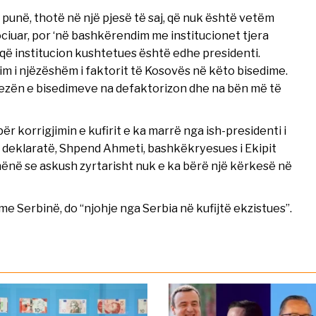
ë punë, thotë në një pjesë të saj, që nuk është vetëm
ciuar, por ‘në bashkërendim me institucionet tjera
e që institucion kushtetues është edhe presidenti.
im i njëzëshëm i faktorit të Kosovës në këto bisedime.
yezën e bisedimeve na defaktorizon dhe na bën më të
r korrigjimin e kufirit e ka marrë nga ish-presidenti i
 deklaratë, Shpend Ahmeti, bashkëkryesues i Ekipit
ënë se askush zyrtarisht nuk e ka bërë një kërkesë në
e Serbinë, do “njohje nga Serbia në kufijtë ekzistues”.