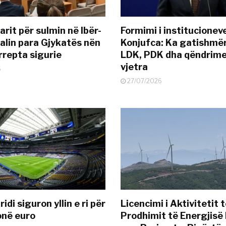
rit për sulmin në Ibër-
Formimi i institucionev
alin para Gjykatës nën
Konjufca: Ka gatishmër
rrepta sigurie
LDK, PDK dha qëndrime
vjetra
6
27/07/2026
idi siguron yllin e ri për
Licencimi i Aktivitetit 
onë euro
Prodhimit të Energjisë 