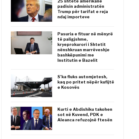
25 shtete amerikane
padisin administratën
Trump për tarifat e reja
ndaj importeve
Pasuria e fituar në mënyrë
të paligjshme,
kryeprokurori i Shtetit
nënshkruan marrëveshje
bashkëpunimi me
Institutin e Bazelit
S’ka fluks automjetesh,
kaq po pritet nëpër kufijtë
e Kosovës
Kurti e Abdixhiku takohen
sot në Kuvend, PDK e
Aleanca refuzojnë ftesën