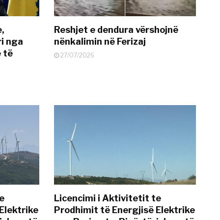
e,
Reshjet e dendura vërshojnë
i nga
nënkalimin në Ferizaj
 të
27/07/2026
te
Licencimi i Aktivitetit te
Elektrike
Prodhimit të Energjisë Elektrike