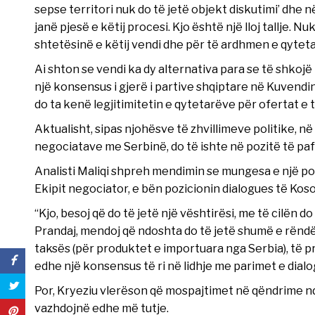
sepse territori nuk do të jetë objekt diskutimi’ dhe 
janë pjesë e këtij procesi. Kjo është një lloj tallje.
shtetësinë e këtij vendi dhe për të ardhmen e qyteta
Ai shton se vendi ka dy alternativa para se të shkoj
një konsensus i gjerë i partive shqiptare në Kuvendi
do ta kenë legjitimitetin e qytetarëve për ofertat e t
Aktualisht, sipas njohësve të zhvillimeve politike, n
negociatave me Serbinë, do të ishte në pozitë të p
Analisti Maliqi shpreh mendimin se mungesa e një poz
Ekipit negociator, e bën pozicionin dialogues të Ko
“Kjo, besoj që do të jetë një vështirësi, me të cilën do
Prandaj, mendoj që ndoshta do të jetë shumë e rëndësi
taksës (për produktet e importuara nga Serbia), të 
edhe një konsensus të ri në lidhje me parimet e dialo
Por, Kryeziu vlerëson që mospajtimet në qëndrime nd
vazhdojnë edhe më tutje.