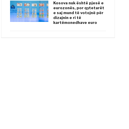
Kosova nuk është pjesë e
eurozonës, por qytetarët
e saj mund të votojnë për
dizajnin e ri të
kartëmonedhave euro