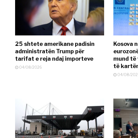
25 shtete amerikane padisin
Kosova n
administratën Trump për
eurozonë
tarifat e reja ndaj importeve
mund të v
të kart
04/08/2026
04/08/202