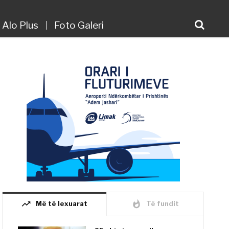
Alo Plus
Foto Galeri
trending_up
whatshot
Më të lexuarat
Të fundit