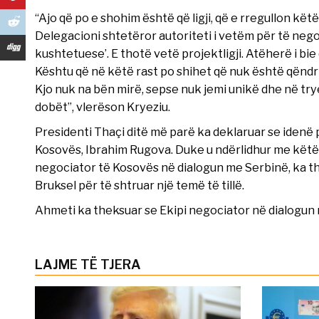
“Ajo që po e shohim është që ligji, që e rregullon kët
Delegacioni shtetëror autoriteti i vetëm për të nego
kushtetuese’. E thotë vetë projektligji. Atëherë i bi
Kështu që në këtë rast po shihet që nuk është qëndr
Kjo nuk na bën mirë, sepse nuk jemi unikë dhe në tr
dobët”, vlerëson Kryeziu.
Presidenti Thaçi ditë më parë ka deklaruar se idenë pë
Kosovës, Ibrahim Rugova. Duke u ndërlidhur me këtë
negociator të Kosovës në dialogun me Serbinë, ka th
Bruksel për të shtruar një temë të tillë.
Ahmeti ka theksuar se Ekipi negociator në dialogun m
LAJME TË TJERA