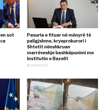
hen sot
Pasuria e fituar në mënyrë të
nca
paligjshme, kryeprokurori i
Shtetit nënshkruan
marrëveshje bashkëpunimi me
Institutin e Bazelit
04/08/2026