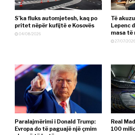
S’ka fluks automjetesh, kaq po
Të akuzua
pritet nëpër kufijtë e Kosovës
Lepenc d
masa të 
04/08/2026
27/07/202
Paralajmërimi i Donald Trump:
Real Madr
Evropa do të paguajë një çmim
100 mili