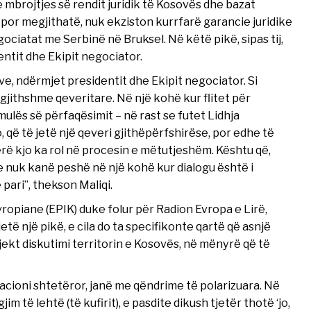
 mbrojtjes së rendit juridik të Kosovës dhe bazat
t, por megjithatë, nuk ekziston kurrfarë garancie juridike
ociatat me Serbinë në Bruksel. Në këtë pikë, sipas tij,
ntit dhe Ekipit negociator.
e, ndërmjet presidentit dhe Ekipit negociator. Si
jithshme qeveritare. Në një kohë kur flitet për
ulës së përfaqësimit – në rast se futet Lidhja
 që të jetë një qeveri gjithëpërfshirëse, por edhe të
rë kjo ka rol në procesin e mëtutjeshëm. Kështu që,
 nuk kanë peshë në një kohë kur dialogu është i
pari”, thekson Maliqi.
vropiane (EPIK) duke folur për Radion Evropa e Lirë,
të një pikë, e cila do ta specifikonte qartë që asnjë
ekt diskutimi territorin e Kosovës, në mënyrë që të
egacioni shtetëror, janë me qëndrime të polarizuara. Në
im të lehtë (të kufirit), e pasdite dikush tjetër thotë ‘jo,