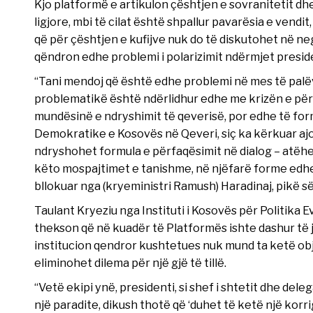
Kjo platformë e artikulon çështjen e sovranitetit dhe
ligjore, mbi të cilat është shpallur pavarësia e vendi
që për çështjen e kufijve nuk do të diskutohet në neg
qëndron edhe problemi i polarizimit ndërmjet preside
“Tani mendoj që është edhe problemi në mes të palëv
problematikë është ndërlidhur edhe me krizën e përg
mundësinë e ndryshimit të qeverisë, por edhe të form
Demokratike e Kosovës në Qeveri, siç ka kërkuar ajo,
ndryshohet formula e përfaqësimit në dialog – atëhe
këto mospajtimet e tanishme, në njëfarë forme edhe
bllokuar nga (kryeministri Ramush) Haradinaj, pikë së 
Taulant Kryeziu nga Instituti i Kosovës për Politika E
thekson që në kuadër të Platformës ishte dashur të je
institucion qendror kushtetues nuk mund ta ketë obj
eliminohet dilema për një gjë të tillë.
“Vetë ekipi ynë, presidenti, si shef i shtetit dhe del
një paradite, dikush thotë që ‘duhet të ketë një korrigj