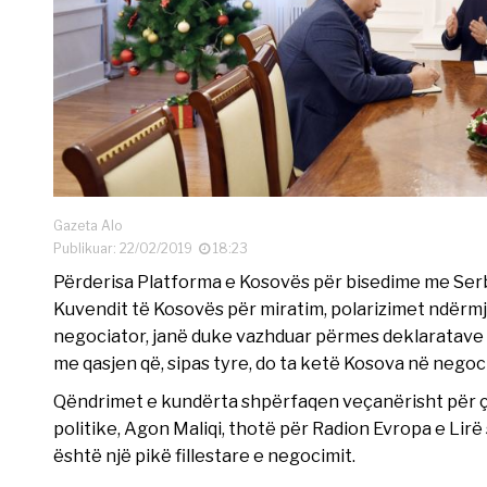
Gazeta Alo
Publikuar: 22/02/2019
18:23
Përderisa Platforma e Kosovës për bisedime me Serbi
Kuvendit të Kosovës për miratim, polarizimet ndërmj
negociator, janë duke vazhduar përmes deklaratave 
me qasjen që, sipas tyre, do ta ketë Kosova në negoc
Qëndrimet e kundërta shpërfaqen veçanërisht për çës
politike, Agon Maliqi, thotë për Radion Evropa e Lir
është një pikë fillestare e negocimit.