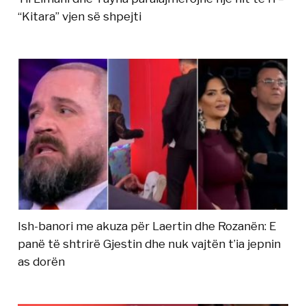
“Kitara” vjen së shpejti
Ish-banori me akuza për Laertin dhe Rozanën: E
panë të shtrirë Gjestin dhe nuk vajtën t’ia jepnin
as dorën