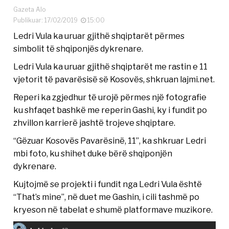
Gazeta Alo
Publikuar: 17/02/2019
15:00
Ledri Vula ka uruar gjithë shqiptarët përmes
simbolit të shqiponjës dykrenare.
Ledri Vula ka uruar gjithë shqiptarët me rastin e 11
vjetorit të pavarësisë së Kosovës, shkruan lajmi.net.
Reperi ka zgjedhur të urojë përmes një fotografie
ku shfaqet bashkë me reperin Gashi, ky i fundit po
zhvillon karrierë jashtë trojeve shqiptare.
“Gëzuar Kosovës Pavarësinë, 11”, ka shkruar Ledri
mbi foto, ku shihet duke bërë shqiponjën
dykrenare.
Kujtojmë se projekti i fundit nga Ledri Vula është
“That’s mine”, në duet me Gashin, i cili tashmë po
kryeson në tabelat e shumë platformave muzikore.