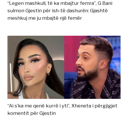
“Legen mashkull, të ka mbajtur femra”, G Bani
sulmon Gjestin për ish-të dashurën: Gjashtë
meshkuj me ju mbajtë një femër
“Ai s’ka me qenë kurrë i yti”, Xheneta i përgjigjet
komentit për Gjestin