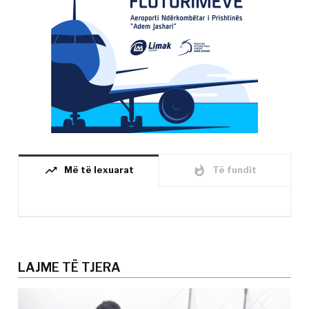
trending_up
whatshot
Më të lexuarat
Të fundit
LAJME TË TJERA