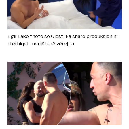
Egli Tako thotë se Gjesti ka sharë produksionin –
i tërhiqet menjëherë vërejtja