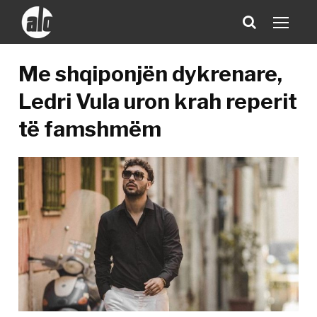
Me shqiponjën dykrenare,
Ledri Vula uron krah reperit
të famshmëm