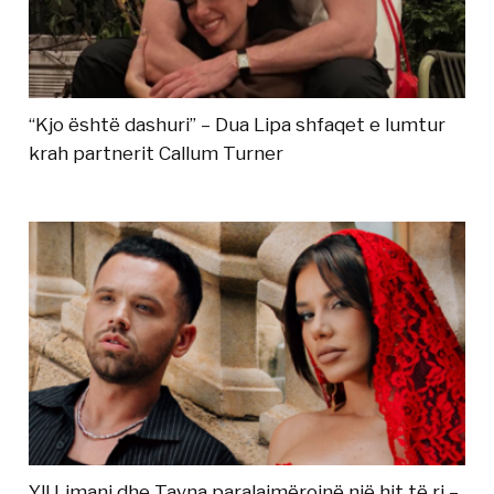
“Kjo është dashuri” – Dua Lipa shfaqet e lumtur
krah partnerit Callum Turner
Yll Limani dhe Tayna paralajmërojnë një hit të ri –