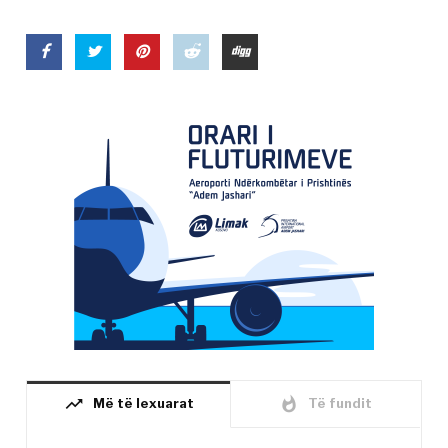
trending_up
whatshot
Më të lexuarat
Të fundit