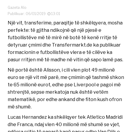
Gazeta Alo
Publikuar: 06/01/2019
13:01
Një vit, transferime, paraqitje të shkëlqyera, mosha
perfekte: të gjitha ndikojnë që një pjesë e
futbollistëve më të mirë në botë të kenë rritje të
detyruar çmimi dhe Transfermarkt.de ka publikuar
formacionin e futbollistëve vlera e të cilëve ka
pasur rritjen më të madhe në vitin që sapo lamë pas.
Në portë është Alisson, i cili vlen plot 49 milionë
euro se një vit më parë, me çmimin që tashmë shkon
te 65 milionë eurot, edhe pse Liverpool e pagoi më
shtrenjtë, sepse merkatoja nuk është vetëm
matematikë, por edhe ankand dhe fiton kush ofron
më shumë.
Lucas Hernandez ka shkëlqyer tek Atletico Madridi
dhe Franca, ndaj vlen 40 milionë më shumë se vjet,
ndërsa rritje të paparë kanë pasur edhe Van Dijk e