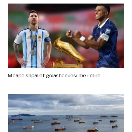
Mbape shpallet golashënuesi më i mirë