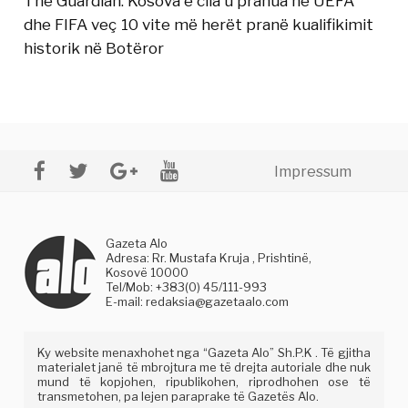
The Guardian: Kosova e cila u pranua në UEFA
dhe FIFA veç 10 vite më herët pranë kualifikimit
historik në Botëror
Impressum
Gazeta Alo
Adresa: Rr. Mustafa Kruja , Prishtinë,
Kosovë 10000
Tel/Mob: +383(0) 45/111-993
E-mail:
redaksia@gazetaalo.com
Ky website menaxhohet nga “Gazeta Alo” Sh.P.K . Të gjitha
materialet janë të mbrojtura me të drejta autoriale dhe nuk
mund të kopjohen, ripublikohen, riprodhohen ose të
transmetohen, pa lejen paraprake të Gazetës Alo.