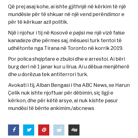
Që prej asaj kohe, ai ishte gjithnjë në kërkim të një
mundësie për të shkuar në një vend perëndimor e
për të kërkuar azil politik.
Një i njohur i tij në Kosovë e pajisi me një vizë false
kanadeze dhe përmes saj, mësuesi turk tentoi të
udhëtonte nga Tirana në Toronto në korrik 2019.
Por polica shqiptare e zbuloi dhe e arrestoi. Ai bëri
burg deri në 1 janar kur u lirua. Ai u dëbua menjëherë
dhe u dorëzua tek antiterrori turk.
Avokati i tij, Alban Bengasi i tha ABC News, se Harun
Çelik nuk ishte njoftuar për dëbimin, siç ligji e
kërkon, dhe për këtë arsye, ai nuk kishte pasur
mundësi të bënte ankimim./abcnews