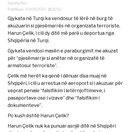
Gazeta Alo
Publikuar: 03/01/2020
21:52
Gjykata në Turqi ka vendosur të lërë në burg të
akuzuarin si pjesëmarrës në organizata terroriste,
Harun Çelik, i cili dy ditë më parë u deportua nga
Shqipëria në Turqi.
Gjykata vendosi masën e paraburgimit me akuzat
për “pjesëmarrje si anëtar në organizatë të
armatosur terroriste”.
Çelik më herët ka qenë i dënuar disa muaj në
Shqipëri, i cili u arrestua në aeroport si i akuzuar për
veprat penale “falsifikim i letërnjoftimeve, i
pasaportave ose i vizave” dhe “falsifikim i
dokumenteve”.
Po kush është Harun Çelik?
Harun Çelik nuk ka punuar asnjë ditë në Shqipëri