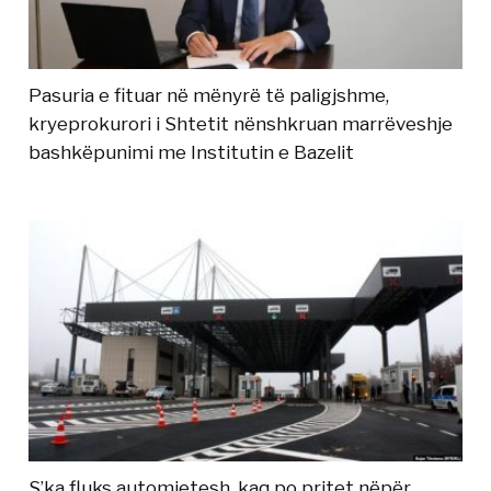
Pasuria e fituar në mënyrë të paligjshme,
kryeprokurori i Shtetit nënshkruan marrëveshje
bashkëpunimi me Institutin e Bazelit
S’ka fluks automjetesh, kaq po pritet nëpër