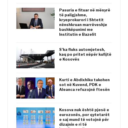
Pasuria e fituar në mënyrë
të paligjshme,
kryeprokurori i Shtetit
nënshkruan marrëveshje
bashkëpunimi me
Institutin e Bazelit
S’ka fluks automjetesh,
kaq po pritet nëpër kufijtë
e Kosovës
Kurti e Abdixhiku takohen
sot në Kuvend, PDK e
Aleanca refuzojnë ftesën
Kosova nuk është pjesë e
eurozonës, por qytetarët
e saj mund të votojnë për
dizajnin e ri të