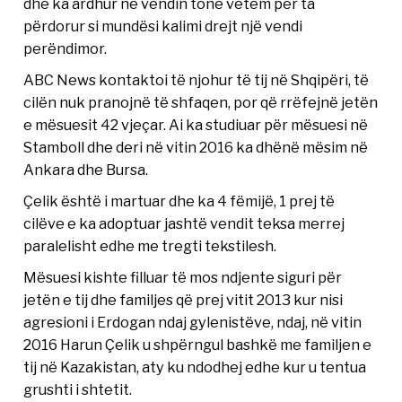
dhe ka ardhur në vendin tonë vetëm për ta
përdorur si mundësi kalimi drejt një vendi
perëndimor.
ABC News kontaktoi të njohur të tij në Shqipëri, të
cilën nuk pranojnë të shfaqen, por që rrëfejnë jetën
e mësuesit 42 vjeçar. Ai ka studiuar për mësuesi në
Stamboll dhe deri në vitin 2016 ka dhënë mësim në
Ankara dhe Bursa.
Çelik është i martuar dhe ka 4 fëmijë, 1 prej të
cilëve e ka adoptuar jashtë vendit teksa merrej
paralelisht edhe me tregti tekstilesh.
Mësuesi kishte filluar të mos ndjente siguri për
jetën e tij dhe familjes që prej vitit 2013 kur nisi
agresioni i Erdogan ndaj gylenistëve, ndaj, në vitin
2016 Harun Çelik u shpërngul bashkë me familjen e
tij në Kazakistan, aty ku ndodhej edhe kur u tentua
grushti i shtetit.