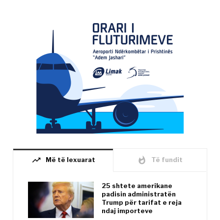
trending_up
whatshot
Më të lexuarat
Të fundit
25 shtete amerikane
padisin administratën
Trump për tarifat e reja
ndaj importeve