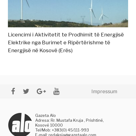
Licencimi i Aktivitetit te Prodhimit të Energjisë
Elektrike nga Burimet e Ripërtërishme të
Energjisë në Kosovë (Erës)
Impressum
Gazeta Alo
Adresa: Rr. Mustafa Kruja , Prishtinë,
Kosovë 10000
Tel/Mob: +383(0) 45/111-993
E-mail:
redaksia@gazetaalo.com