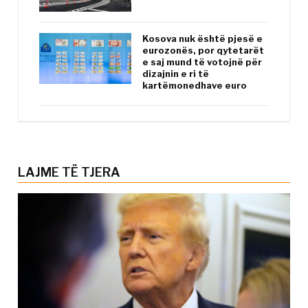
Kosova nuk është pjesë e
eurozonës, por qytetarët
e saj mund të votojnë për
dizajnin e ri të
kartëmonedhave euro
LAJME TË TJERA