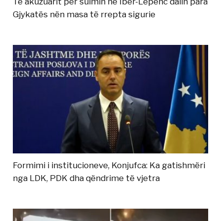
Të akuzuarit për sulmin në Ibër-Lepenc dalin para
Gjykatës nën masa të rrepta sigurie
Formimi i institucioneve, Konjufca: Ka gatishmëri
nga LDK, PDK dha qëndrime të vjetra