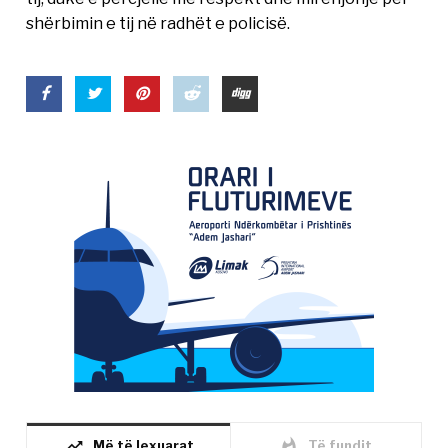
shërbimin e tij në radhët e policisë.
trending_up
whatshot
Më të lexuarat
Të fundit