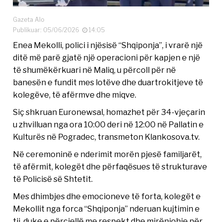
Gazeta Alo
Publikuar: 05/06/2026
14:05
Enea Mekolli, polici i njësisë “Shqiponja”, i vrarë një
ditë më parë gjatë një operacioni për kapjen e një
të shumëkërkuari në Maliq, u përcoll për në
banesën e fundit mes lotëve dhe duartrokitjeve të
kolegëve, të afërmve dhe miqve.
Siç shkruan Euronewsal, homazhet për 34-vjeçarin
u zhvilluan nga ora 10:00 deri në 12:00 në Pallatin e
Kulturës në Pogradec, transmeton Klankosova.tv.
Në ceremoninë e nderimit morën pjesë familjarët,
të afërmit, kolegët dhe përfaqësues të strukturave
të Policisë së Shtetit.
Mes dhimbjes dhe emocioneve të forta, kolegët e
Mekollit nga forca “Shqiponja” nderuan kujtimin e
tij, duke e përcjellë me respekt dhe mirënjohje për