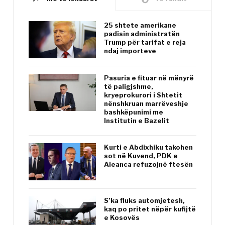
25 shtete amerikane
padisin administratën
Trump për tarifat e reja
ndaj importeve
Pasuria e fituar në mënyrë
të paligjshme,
kryeprokurori i Shtetit
nënshkruan marrëveshje
bashkëpunimi me
Institutin e Bazelit
Kurti e Abdixhiku takohen
sot në Kuvend, PDK e
Aleanca refuzojnë ftesën
S’ka fluks automjetesh,
kaq po pritet nëpër kufijtë
e Kosovës