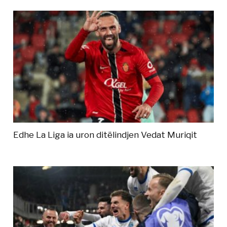
Edhe La Liga ia uron ditëlindjen Vedat Muriqit