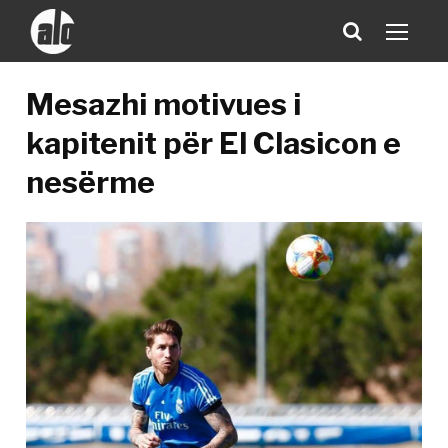
Mesazhi motivues i
kapitenit për El Clasicon e
nesërme