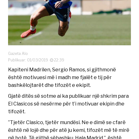
Gazeta Alo
Publikuar: 01/03/2019
22:39
Kapiteni Madrilen, Sergio Ramos, si gjithmonë
është motivuesi më i madh me fjalët e tij për
bashkëlojtarët dhe tifozët e ekipit.
Gjatë ditës së sotme ai ka publikuar një shkrim para
El Clasicos së nesërme për t’i motivuar ekipin dhe
tifozët.
”Tjetër Clasico, tjetër mundësi. Ne e dimë se cfarë
është në lojë dhe për atë ju kemi, tifozët më të mirë
në botë. Të gjithë sëbashku. Hala Madrid.”, është