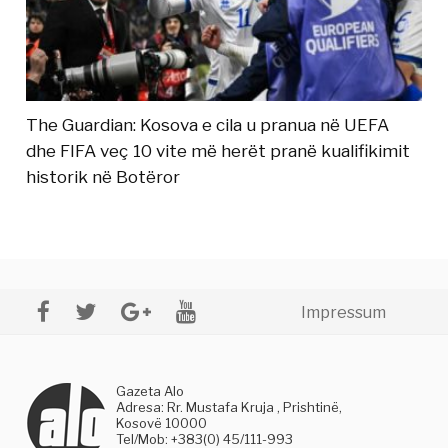
The Guardian: Kosova e cila u pranua në UEFA
dhe FIFA veç 10 vite më herët pranë kualifikimit
historik në Botëror
Impressum
Gazeta Alo
Adresa: Rr. Mustafa Kruja , Prishtinë,
Kosovë 10000
Tel/Mob: +383(0) 45/111-993