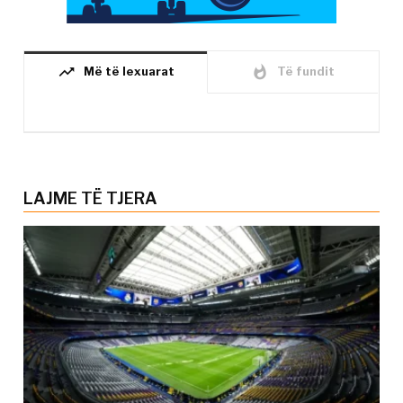
trending_up
whatshot
Më të lexuarat
Të fundit
LAJME TË TJERA