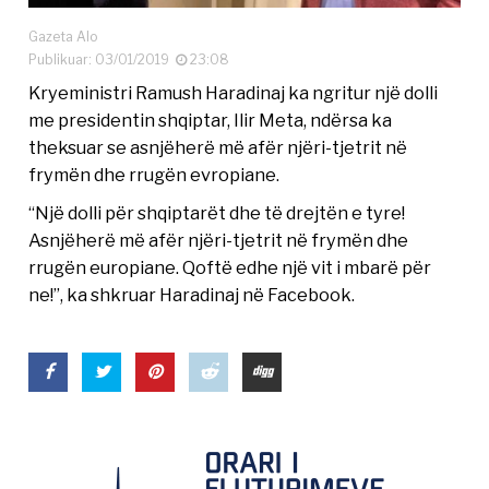
Gazeta Alo
Publikuar: 03/01/2019
23:08
Kryeministri Ramush Haradinaj ka ngritur një dolli
me presidentin shqiptar, Ilir Meta, ndërsa ka
theksuar se asnjëherë më afër njëri-tjetrit në
frymën dhe rrugën evropiane.
“Një dolli për shqiptarët dhe të drejtën e tyre!
Asnjëherë më afër njëri-tjetrit në frymën dhe
rrugën europiane. Qoftë edhe një vit i mbarë për
ne!”, ka shkruar Haradinaj në Facebook.