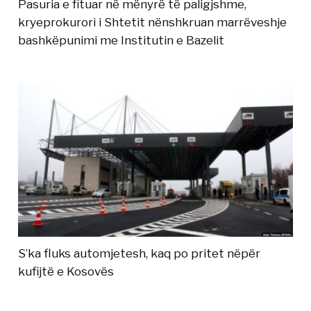
Pasuria e fituar në mënyrë të paligjshme,
kryeprokurori i Shtetit nënshkruan marrëveshje
bashkëpunimi me Institutin e Bazelit
S’ka fluks automjetesh, kaq po pritet nëpër
kufijtë e Kosovës