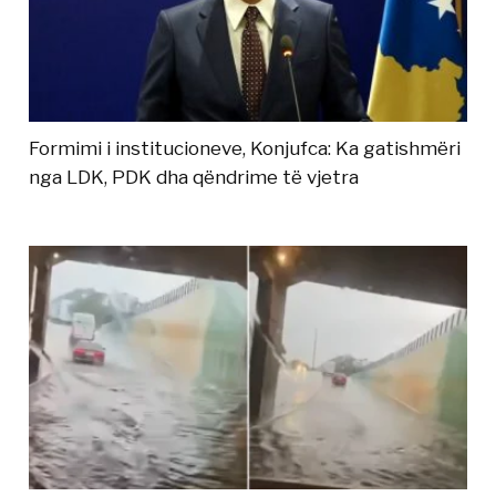
Formimi i institucioneve, Konjufca: Ka gatishmëri
nga LDK, PDK dha qëndrime të vjetra