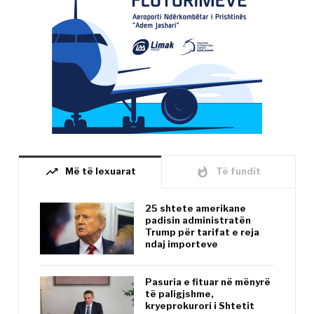
trending_up
whatshot
Më të lexuarat
Të fundit
25 shtete amerikane
padisin administratën
Trump për tarifat e reja
ndaj importeve
Pasuria e fituar në mënyrë
të paligjshme,
kryeprokurori i Shtetit