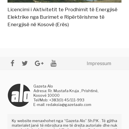
Licencimi i Aktivitetit te Prodhimit të Energjisë
Elektrike nga Burimet e Ripërtërishme të
Energjisë në Kosovë (Erës)
Impressum
Gazeta Alo
Adresa: Rr. Mustafa Kruja , Prishtinë,
Kosovë 10000
Tel/Mob: +383(0) 45/111-993
E-mail:
redaksia@gazetaalo.com
Ky website menaxhohet nga “Gazeta Alo” Sh.P.K . Të gjitha
materialet janë të mbrojtura me të drejta autoriale dhe nuk