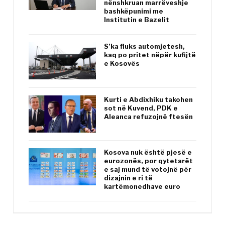
nënshkruan marrëveshje
bashkëpunimi me
Institutin e Bazelit
S’ka fluks automjetesh,
kaq po pritet nëpër kufijtë
e Kosovës
Kurti e Abdixhiku takohen
sot në Kuvend, PDK e
Aleanca refuzojnë ftesën
Kosova nuk është pjesë e
eurozonës, por qytetarët
e saj mund të votojnë për
dizajnin e ri të
kartëmonedhave euro