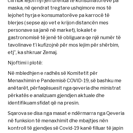
cili nuk lejon hyrjen brenda të konsumatorëve pa
maska, në qendrat tregtare ushqimore mos të
lejohet hyrja e konsumatorëve pa karrocë të
blerjes ( sepse ajo vet e krijon distancën mes
personave sa janë në market), lokalet e
gastronomisë të jenë të obliguara qe një numër të
tavolinave t’i kufizojnë për mos lejim për shërbim,
etj”, ka shkruar Zemaj.
Njoftimi i plotë:
Në mbledhjen e radhës së Komitetit për
Menaxhimin e Pandemisë COVID-19, së bashku me
anëtarët, përfaqësuesit nga qeveria dhe ministrat
përkatës e analizuam gjendjen aktuale dhe
identifikuam sfidat që na presin.
Sqarova se disa nga masat e ndërmarra nga Qeveria
në funksion të menaxhimit dhe mbajtjes nën
kontroll të gjendjes së Covid-19 kanë filluar të japin