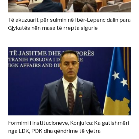
Të akuzuarit për sulmin në Ibër-Lepenc dalin para
Gjykatës nën masa të rrepta sigurie
Formimi i institucioneve, Konjufca: Ka gatishmëri
nga LDK, PDK dha qëndrime të vjetra