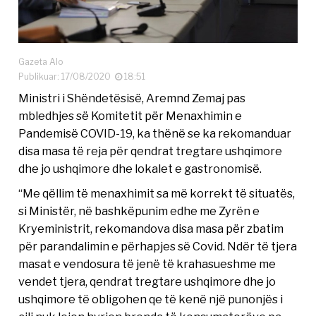
Gazeta Alo
Publikuar: 17/08/2020
18:51
Ministri i Shëndetësisë, Aremnd Zemaj pas
mbledhjes së Komitetit për Menaxhimin e
Pandemisë COVID-19, ka thënë se ka rekomanduar
disa masa të reja për qendrat tregtare ushqimore
dhe jo ushqimore dhe lokalet e gastronomisë.
“Me qëllim të menaxhimit sa më korrekt të situatës,
si Ministër, në bashkëpunim edhe me Zyrën e
Kryeministrit, rekomandova disa masa për zbatim
për parandalimin e përhapjes së Covid. Ndër të tjera
masat e vendosura të jenë të krahasueshme me
vendet tjera, qendrat tregtare ushqimore dhe jo
ushqimore të obligohen qe të kenë një punonjës i