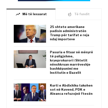
trending_up
whatshot
Më të lexuarat
Të fundit
25 shtete amerikane
padisin administratën
Trump për tarifat e reja
ndaj importeve
Pasuria e fituar në mënyrë
të paligjshme,
kryeprokurori i Shtetit
nënshkruan marrëveshje
bashkëpunimi me
Institutin e Bazelit
Kurti e Abdixhiku takohen
sot në Kuvend, PDK e
Aleanca refuzojnë ftesën