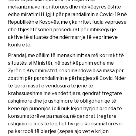
mekanizmave monitorues dhe mbikëqyrës është
edhe miratimi i Ligjit për parandalimin e Covid-19 në
Republikën e Kosovës, me çka rritet fuqia vepruese
dhe thjeshtësohen procedurat për mbikëqyrje
aktive të situatës dhe ndërmarrje të veprimeve
konkrete.
Prandaj, me qëllim të menaxhimit sa më korrekt të
situatës, si Ministër, në bashkëpunim edhe me
Zyrën e Kryeministrit, rekomandova disa masa për
zbatim për parandalimin e përhapjes së Covid. Ndër
të tjera masat e vendosura të jenë të
krahasueshme me vendet tjera, qendrat tregtare
ushqimore dhe jo ushqimore të obligohen qe të
kenë një punonjës i cili nuk lejon hyrjen brenda të
konsumatorëve pa maska, në qendrat tregtare
ushqimore mos të lejohet hyrja e konsumatorëve
pa karrocë të blerjes ( sepse ajo vet e krijon