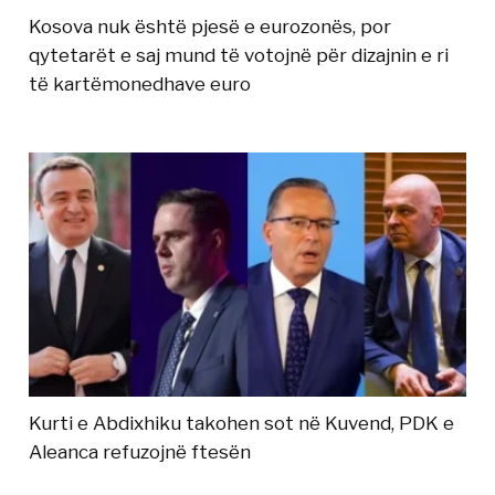
Kosova nuk është pjesë e eurozonës, por
qytetarët e saj mund të votojnë për dizajnin e ri
të kartëmonedhave euro
Kurti e Abdixhiku takohen sot në Kuvend, PDK e
Aleanca refuzojnë ftesën