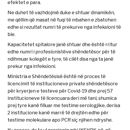
efektet e para.
Ne duhet të vazhdojmë duke e shtuar dinamikën,
me qëllim që masat në fuqi të mbahen e zbatohen
edhe si rezultat numri të prekurve nga infeksioni të
bie.
Kapacitetet spitalore janë shtuar dhe është rritur
edhe numri i profesionistëve shëndetësor për të
ndihmuar kolegët e tyre, të cilët disa nga ta janë
prekur nga infeksioni.
Ministria e Shëndetësisë është në proces të
licencimit të institucioneve private shëndetësore
për kryerjen e testeve për Covid-19 dhe prej 57
institucioneve të licencuara deri më tani, shumica
prej tyre kanë filluar me testime serologjike, derisa
2 institucione kanë marrë të drejtën edhe për
testime molekulare apo PCR siç njihen ndryshe.
Ky proces, do ta ul presionin mbi IKSHPK-në, që