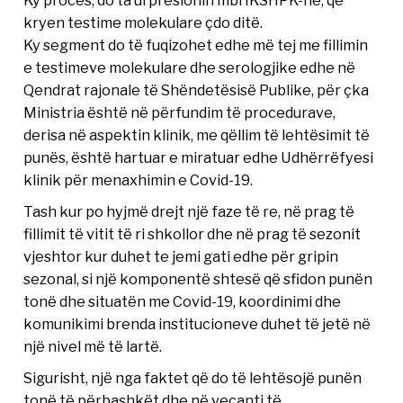
kryen testime molekulare çdo ditë.
Ky segment do të fuqizohet edhe më tej me fillimin
e testimeve molekulare dhe serologjike edhe në
Qendrat rajonale të Shëndetësisë Publike, për çka
Ministria është në përfundim të procedurave,
derisa në aspektin klinik, me qëllim të lehtësimit të
punës, është hartuar e miratuar edhe Udhërrëfyesi
klinik për menaxhimin e Covid-19.
Tash kur po hyjmë drejt një faze të re, në prag të
fillimit të vitit të ri shkollor dhe në prag të sezonit
vjeshtor kur duhet te jemi gati edhe për gripin
sezonal, si një komponentë shtesë që sfidon punën
tonë dhe situatën me Covid-19, koordinimi dhe
komunikimi brenda institucioneve duhet të jetë në
një nivel më të lartë.
Sigurisht, një nga faktet që do të lehtësojë punën
tonë të përbashkët dhe në veçanti të