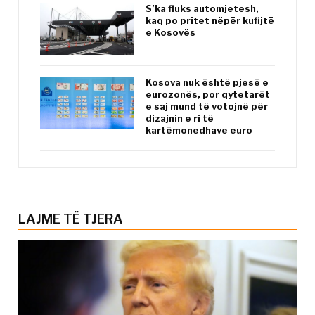
S’ka fluks automjetesh,
kaq po pritet nëpër kufijtë
e Kosovës
Kosova nuk është pjesë e
eurozonës, por qytetarët
e saj mund të votojnë për
dizajnin e ri të
kartëmonedhave euro
LAJME TË TJERA