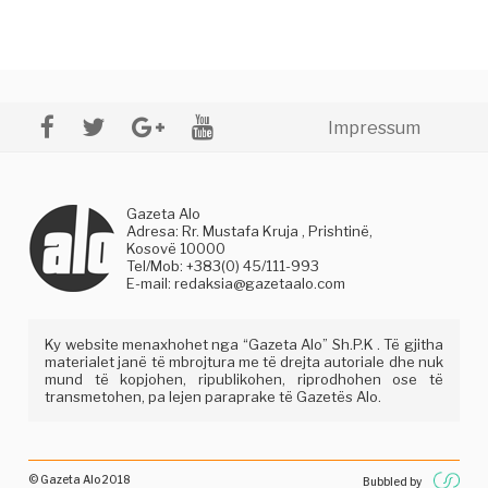
Impressum
Gazeta Alo
Adresa: Rr. Mustafa Kruja , Prishtinë,
Kosovë 10000
Tel/Mob: +383(0) 45/111-993
E-mail:
redaksia@gazetaalo.com
Ky website menaxhohet nga “Gazeta Alo” Sh.P.K . Të gjitha
materialet janë të mbrojtura me të drejta autoriale dhe nuk
mund të kopjohen, ripublikohen, riprodhohen ose të
transmetohen, pa lejen paraprake të Gazetës Alo.
© Gazeta Alo 2018
Bubbled by