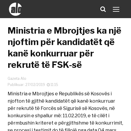
Ministria e Mbrojtjes ka një
njoftim për kandidatët që
kanë konkurruar për
rekrutë të FSK-së
Gazeta Alo
Publikuar: 27/02/2019
11:15
Ministria e Mbrojtjes e Republikës së Kosovës i
njofton të gjithë kandidatët që kanë konkurruar
për rekrutë të Forcës së Sigurisë së Kosovës, në
konkursin e shpallur më: 11.02.2019, e të cilët i
përmbushin kriteret e përgjithshme të konkurrimit,
se procesi i testimit do të fillojë nga data 04 mars