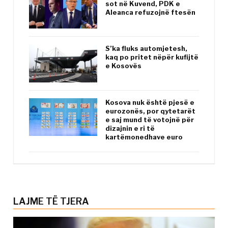
sot në Kuvend, PDK e
Aleanca refuzojnë ftesën
S’ka fluks automjetesh,
kaq po pritet nëpër kufijtë
e Kosovës
Kosova nuk është pjesë e
eurozonës, por qytetarët
e saj mund të votojnë për
dizajnin e ri të
kartëmonedhave euro
LAJME TË TJERA