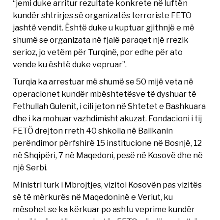
“jemi duke arritur rezultate konkrete në luftën
kundër shtrirjes së organizatës terroriste FETO
jashtë vendit. Është duke u kuptuar gjithnjë e më
shumë se organizata në fjalë paraqet një rrezik
serioz, jo vetëm për Turqinë, por edhe për ato
vende ku është duke vepruar”.
Turqia ka arrestuar më shumë se 50 mijë veta në
operacionet kundër mbështetësve të dyshuar të
Fethullah Gulenit, i cili jeton në Shtetet e Bashkuara
dhe i ka mohuar vazhdimisht akuzat. Fondacioni i tij
FETÖ drejton rreth 40 shkolla në Ballkanin
perëndimor përfshirë 15 institucione në Bosnjë, 12
në Shqipëri, 7 në Maqedoni, pesë në Kosovë dhe në
një Serbi.
Ministri turk i Mbrojtjes, vizitoi Kosovën pas vizitës
së të mërkurës në Maqedoninë e Veriut, ku
mësohet se ka kërkuar po ashtu veprime kundër