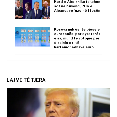
Kurti e Abdixhiku takohen
sot në Kuvend, PDK e
Aleanca refuzojnë ftesën
Kosova nuk është pjesë e
eurozonës, por qytetarët
e saj mund të votojnë për
dizajnin e ri të
kartëmonedhave euro
LAJME TË TJERA