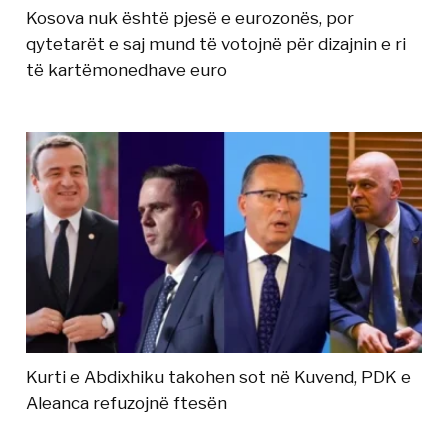
Kosova nuk është pjesë e eurozonës, por
qytetarët e saj mund të votojnë për dizajnin e ri
të kartëmonedhave euro
Kurti e Abdixhiku takohen sot në Kuvend, PDK e
Aleanca refuzojnë ftesën