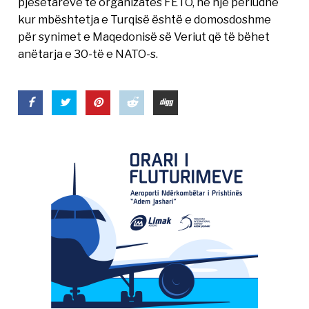
pjesëtarëve të organizatës FETO, në një periudhë
kur mbështetja e Turqisë është e domosdoshme
për synimet e Maqedonisë së Veriut që të bëhet
anëtarja e 30-të e NATO-s.