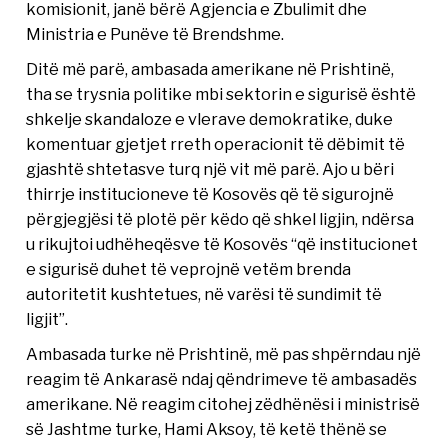
komisionit, janë bërë Agjencia e Zbulimit dhe
Ministria e Punëve të Brendshme.
Ditë më parë, ambasada amerikane në Prishtinë,
tha se trysnia politike mbi sektorin e sigurisë është
shkelje skandaloze e vlerave demokratike, duke
komentuar gjetjet rreth operacionit të dëbimit të
gjashtë shtetasve turq një vit më parë. Ajo u bëri
thirrje institucioneve të Kosovës që të sigurojnë
përgjegjësi të plotë për këdo që shkel ligjin, ndërsa
u rikujtoi udhëheqësve të Kosovës “që institucionet
e sigurisë duhet të veprojnë vetëm brenda
autoritetit kushtetues, në varësi të sundimit të
ligjit”.
Ambasada turke në Prishtinë, më pas shpërndau një
reagim të Ankarasë ndaj qëndrimeve të ambasadës
amerikane. Në reagim citohej zëdhënësi i ministrisë
së Jashtme turke, Hami Aksoy, të ketë thënë se