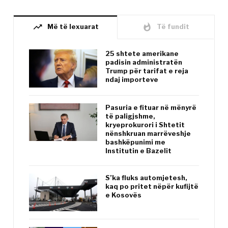
trending_up
whatshot
Më të lexuarat
Të fundit
25 shtete amerikane
padisin administratën
Trump për tarifat e reja
ndaj importeve
Pasuria e fituar në mënyrë
të paligjshme,
kryeprokurori i Shtetit
nënshkruan marrëveshje
bashkëpunimi me
Institutin e Bazelit
S’ka fluks automjetesh,
kaq po pritet nëpër kufijtë
e Kosovës