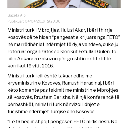
Gazeta Alo
Publikuar: 04/04/2019
23:30
Ministri turk i Mbrojtjes, Hulusi Akar, i bëri thirrje
Kosovës që të hiqen “pengesat e krijuara nga FETO”
në marrëdhëniet ndërmjet të dyja vendeve, duke ju
referuar organizatës së klerikut Fetullah Gulen, të
cilin Ankaraja e akuzon për grushtin e shtetit të
korrikut të vitit 2016.
Ministri turk i cili është takuar edhe me
kryeministrin e Kosovës, Ramush Haradinaj, i bëri
këto komente pas takimit me ministrin e Mbrojtjes
së Kosovës, Rrustem Berisha. Në një konferencë të
përbashkët, ministri turk nënvizoi lidhjet e
fuqishme ndërmjet Turqisë dhe Kosovës.
“Le ta heqim shpejt pengesën FETÖ midis nesh. Ne