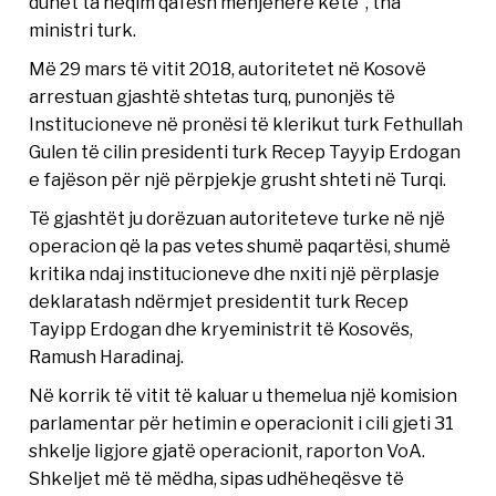
duhet ta heqim qafesh menjëherë këtë”, tha
ministri turk.
Më 29 mars të vitit 2018, autoritetet në Kosovë
arrestuan gjashtë shtetas turq, punonjës të
Institucioneve në pronësi të klerikut turk Fethullah
Gulen të cilin presidenti turk Recep Tayyip Erdogan
e fajëson për një përpjekje grusht shteti në Turqi.
Të gjashtët ju dorëzuan autoriteteve turke në një
operacion që la pas vetes shumë paqartësi, shumë
kritika ndaj institucioneve dhe nxiti një përplasje
deklaratash ndërmjet presidentit turk Recep
Tayipp Erdogan dhe kryeministrit të Kosovës,
Ramush Haradinaj.
Në korrik të vitit të kaluar u themelua një komision
parlamentar për hetimin e operacionit i cili gjeti 31
shkelje ligjore gjatë operacionit, raporton VoA.
Shkeljet më të mëdha, sipas udhëheqësve të