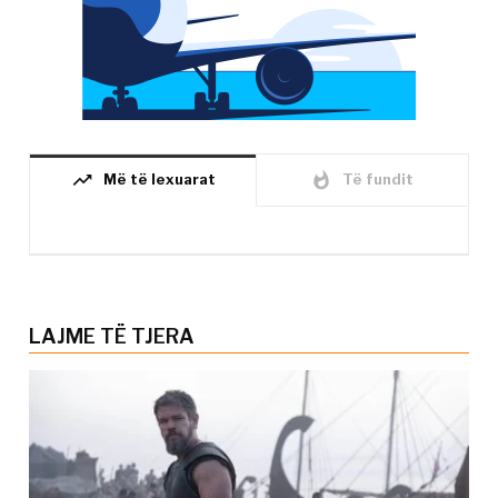
trending_up
whatshot
Më të lexuarat
Të fundit
LAJME TË TJERA