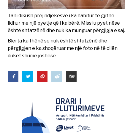
Tani dikush prej ndjekësve i ka habitur të gjithë
lidhur me një pyetje që i ka bërë. Missi u pyet nëse
është shtatzënë dhe nuk ka munguar përgjigja e saj.
Blerta ka thënë se nuk është shtatzënë dhe
përgjigjen e ka shoqëruar me një foto në të cilën
duket shumë joshëse.