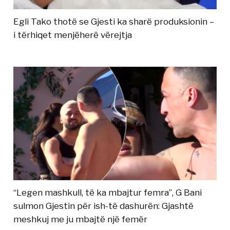
Egli Tako thotë se Gjesti ka sharë produksionin –
i tërhiqet menjëherë vërejtja
“Legen mashkull, të ka mbajtur femra”, G Bani
sulmon Gjestin për ish-të dashurën: Gjashtë
meshkuj me ju mbajtë një femër