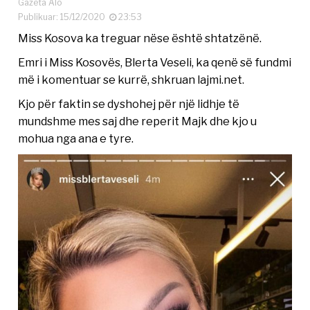
Gazeta Alo
Publikuar: 15/12/2020
23:53
Miss Kosova ka treguar nëse është shtatzënë.
Emri i Miss Kosovës, Blerta Veseli, ka qenë së fundmi
më i komentuar se kurrë, shkruan lajmi.net.
Kjo për faktin se dyshohej për një lidhje të
mundshme mes saj dhe reperit Majk dhe kjo u
mohua nga ana e tyre.