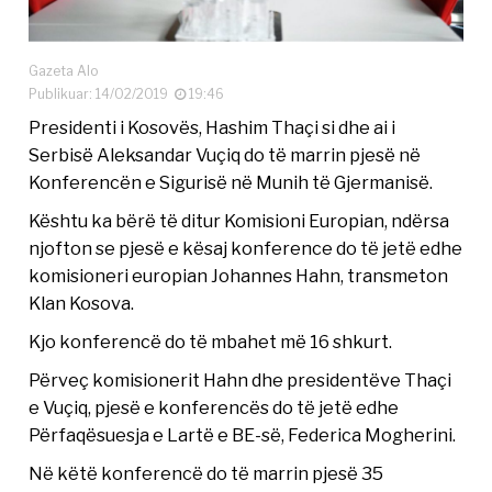
Gazeta Alo
Publikuar: 14/02/2019
19:46
Presidenti i Kosovës, Hashim Thaçi si dhe ai i
Serbisë Aleksandar Vuçiq do të marrin pjesë në
Konferencën e Sigurisë në Munih të Gjermanisë.
Kështu ka bërë të ditur Komisioni Europian, ndërsa
njofton se pjesë e kësaj konference do të jetë edhe
komisioneri europian Johannes Hahn, transmeton
Klan Kosova.
Kjo konferencë do të mbahet më 16 shkurt.
Përveç komisionerit Hahn dhe presidentëve Thaçi
e Vuçiq, pjesë e konferencës do të jetë edhe
Përfaqësuesja e Lartë e BE-së, Federica Mogherini.
Në këtë konferencë do të marrin pjesë 35