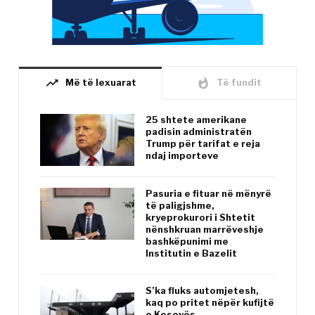
trending_up
whatshot
Më të lexuarat
Të fundit
25 shtete amerikane
padisin administratën
Trump për tarifat e reja
ndaj importeve
Pasuria e fituar në mënyrë
të paligjshme,
kryeprokurori i Shtetit
nënshkruan marrëveshje
bashkëpunimi me
Institutin e Bazelit
S’ka fluks automjetesh,
kaq po pritet nëpër kufijtë
e Kosovës