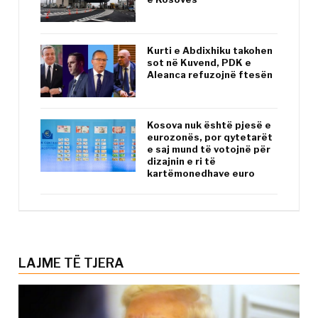
Kurti e Abdixhiku takohen
sot në Kuvend, PDK e
Aleanca refuzojnë ftesën
Kosova nuk është pjesë e
eurozonës, por qytetarët
e saj mund të votojnë për
dizajnin e ri të
kartëmonedhave euro
LAJME TË TJERA