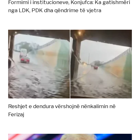
Formimi i institucioneve, Konjufca: Ka gatishmëri
nga LDK, PDK dha qëndrime të vjetra
Reshjet e dendura vërshojnë nënkalimin në
Ferizaj