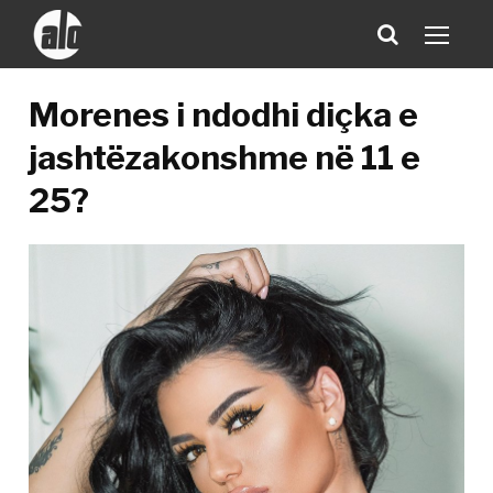
Morenes i ndodhi diçka e
jashtëzakonshme në 11 e
25?