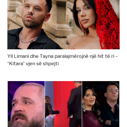
Yll Limani dhe Tayna paralajmërojnë një hit të ri –
“Kitara” vjen së shpejti