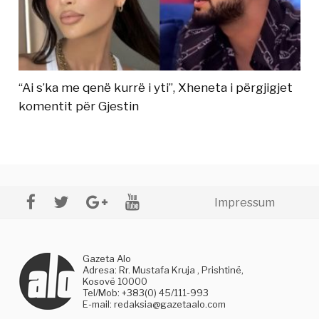
“Ai s’ka me qenë kurrë i yti”, Xheneta i përgjigjet
komentit për Gjestin
Impressum
Gazeta Alo
Adresa: Rr. Mustafa Kruja , Prishtinë,
Kosovë 10000
Tel/Mob: +383(0) 45/111-993
E-mail:
redaksia@gazetaalo.com