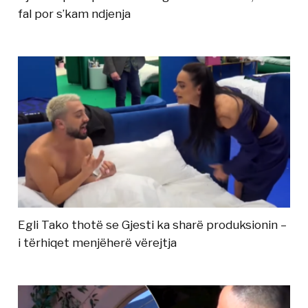
fal por s’kam ndjenja
Egli Tako thotë se Gjesti ka sharë produksionin –
i tërhiqet menjëherë vërejtja