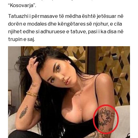
“Kosovarja”.
Tatuazhi i përmasave të mëdha është jetësuar në
dorën e modales dhe këngëtares së njohur, e cila
njihet edhe si adhuruese e tatuve, pasi i ka disa në
trupin e saj.