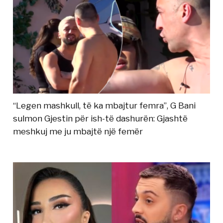
“Legen mashkull, të ka mbajtur femra”, G Bani
sulmon Gjestin për ish-të dashurën: Gjashtë
meshkuj me ju mbajtë një femër