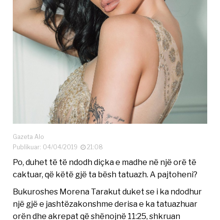
Gazeta Alo
Publikuar: 04/04/2019
21:08
Po, duhet të të ndodh diçka e madhe në një orë të
caktuar, që këtë gjë ta bësh tatuazh. A pajtoheni?
Bukuroshes Morena Tarakut duket se i ka ndodhur
një gjë e jashtëzakonshme derisa e ka tatuazhuar
orën dhe akrepat që shënojnë 11:25, shkruan