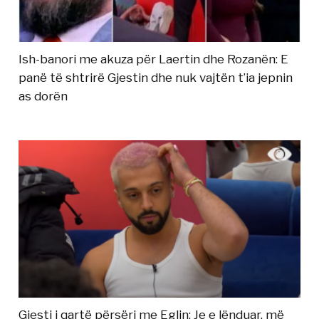
Ish-banori me akuza për Laertin dhe Rozanën: E
panë të shtrirë Gjestin dhe nuk vajtën t’ia jepnin
as dorën
Gjesti i qartë përsëri me Eglin: Je e lënduar, më