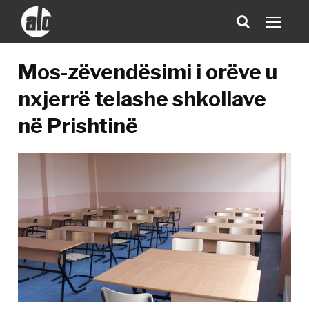
Mos-zëvendësimi i orëve u
nxjerrë telashe shkollave
në Prishtinë