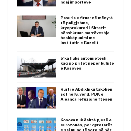
ndaj importeve
Pasuria e fituar në mënyrë
të paligjshme,
kryeprokurori i Shtetit
nënshkruan marrëveshje
bashkëpunimi me
Institutin e Bazelit
S’ka fluks automjetesh,
kaq po pritet nëpër kufijtë
e Kosovës
Kurti e Abdixhiku takohen
sot në Kuvend, PDK e
Aleanca refuzojnë ftesën
Kosova nuk është pjesë e
eurozonës, por qytetarët
e saj mund të votojnë për