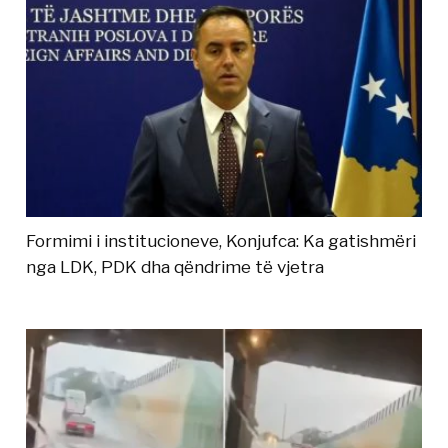
Formimi i institucioneve, Konjufca: Ka gatishmëri
nga LDK, PDK dha qëndrime të vjetra