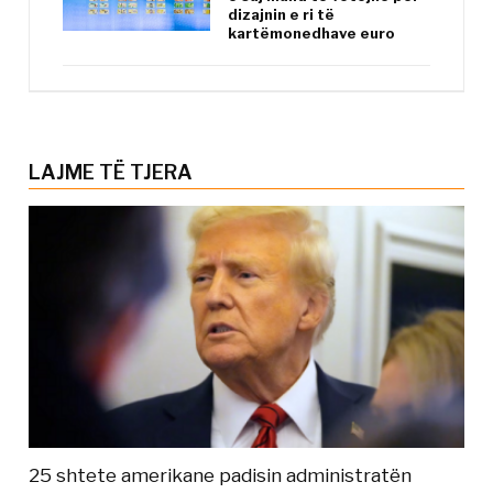
dizajnin e ri të
kartëmonedhave euro
LAJME TË TJERA
25 shtete amerikane padisin administratën