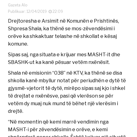
Gazeta Alo
Publikuar: 12/04/2019
22:09
Drejtoresha e Arsimit në Komunën e Prishtinës,
Shpresa Shala, ka thënë se mos-zëvendësimi i
orëve ka shkaktuar telashe në shkollat e kësaj
komune.
Sipas saj, nga situata e krijuar mes MASHT-it dhe
SBASHK-ut ka kanë pësuar vetëm nxënësit.
Shala në emisionin “038” në KTV, ka thënë se disa
shkolla kanë mbyllur notat për periudhën e dytë të
gjysmë-vjetorit të dytë, mirëpo sipas saj kjo i shkel
të drejtat e nxënësve, pasi që vlerëson se për
vetëm dy muaj nuk mund të bëhet një vlerësim i
drejtë.
“Në momentin që kemi marrë vendimin nga
MASHT-i për zëvendësimin e orëve, e kemi
shpërndarë neper shkolla. Është krijuar një situatë