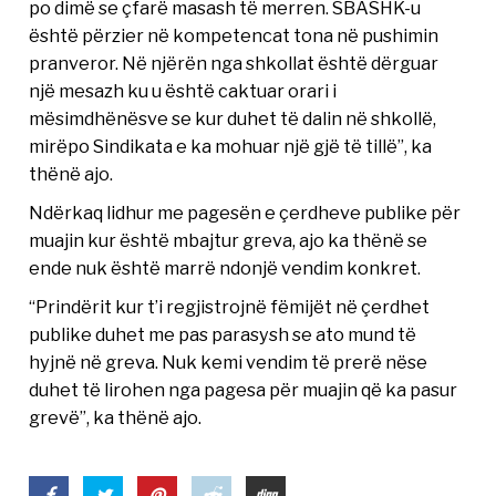
po dimë se çfarë masash të merren. SBASHK-u
është përzier në kompetencat tona në pushimin
pranveror. Në njërën nga shkollat është dërguar
një mesazh ku u është caktuar orari i
mësimdhënësve se kur duhet të dalin në shkollë,
mirëpo Sindikata e ka mohuar një gjë të tillë”, ka
thënë ajo.
Ndërkaq lidhur me pagesën e çerdheve publike për
muajin kur është mbajtur greva, ajo ka thënë se
ende nuk është marrë ndonjë vendim konkret.
“Prindërit kur t’i regjistrojnë fëmijët në çerdhet
publike duhet me pas parasysh se ato mund të
hyjnë në greva. Nuk kemi vendim të prerë nëse
duhet të lirohen nga pagesa për muajin që ka pasur
grevë”, ka thënë ajo.