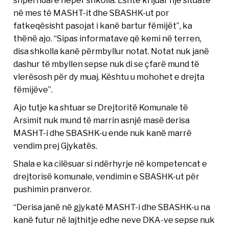
në mes të MASHT-it dhe SBASHK-ut por
fatkeqësisht pasojat i kanë bartur fëmijët”, ka
thënë ajo. “Sipas informatave që kemi në terren,
disa shkolla kanë përmbyllur notat. Notat nuk janë
dashur të mbyllen sepse nuk di se çfarë mund të
vlerësosh për dy muaj. Kështu u mohohet e drejta
fëmijëve”.
Ajo tutje ka shtuar se Drejtoritë Komunale të
Arsimit nuk mund të marrin asnjë masë derisa
MASHT-i dhe SBASHK-u ende nuk kanë marrë
vendim prej Gjykatës.
Shala e ka cilësuar si ndërhyrje në kompetencat e
drejtorisë komunale, vendimin e SBASHK-ut për
pushimin pranveror.
“Derisa janë në gjykatë MASHT-i dhe SBASHK-u na
kanë futur në lajthitje edhe neve DKA-ve sepse nuk