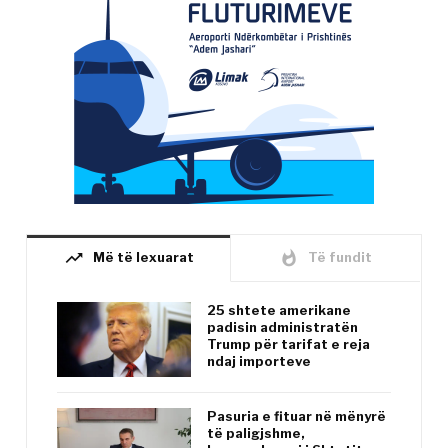
trending_up
whatshot
Më të lexuarat
Të fundit
25 shtete amerikane
padisin administratën
Trump për tarifat e reja
ndaj importeve
Pasuria e fituar në mënyrë
të paligjshme,