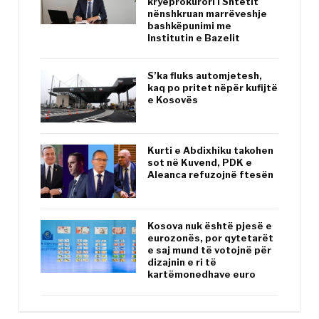
kryeprokurori i Shtetit
nënshkruan marrëveshje
bashkëpunimi me
Institutin e Bazelit
S’ka fluks automjetesh,
kaq po pritet nëpër kufijtë
e Kosovës
Kurti e Abdixhiku takohen
sot në Kuvend, PDK e
Aleanca refuzojnë ftesën
Kosova nuk është pjesë e
eurozonës, por qytetarët
e saj mund të votojnë për
dizajnin e ri të
kartëmonedhave euro