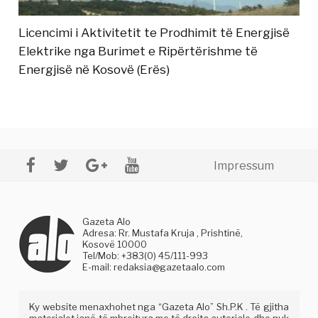
Licencimi i Aktivitetit te Prodhimit të Energjisë
Elektrike nga Burimet e Ripërtërishme të
Energjisë në Kosovë (Erës)
Impressum
Gazeta Alo
Adresa: Rr. Mustafa Kruja , Prishtinë,
Kosovë 10000
Tel/Mob: +383(0) 45/111-993
E-mail:
redaksia@gazetaalo.com
Ky website menaxhohet nga “Gazeta Alo” Sh.P.K . Të gjitha
materialet janë të mbrojtura me të drejta autoriale dhe nuk