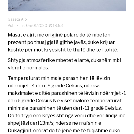
Gazeta Alo
Publikuar: 05/01/2020
18:53
Masat e ajrit me origjinë polare do të mbeten
prezent po thuaj gjatë gjithë javës, duke krijuar
kushte për mot kryesisht të thatë dhe të ftohtë.
Shtypja atmosferike mbetet e lartë, dukshëm mbi
vlerat e normales.
Temperaturat minimale parashihen të lëvizin
ndërmjet -4 deri -9 gradë Celsius, ndërsa
maksimalet e ditës parashihen të lëvizin ndërmjet -1
deri 6 gradë Celsius.Në viset malore temperaturat
minimale parashihen të ulen deri -11 gradë Celsius.
Do të fryjë erë kryesisht nga veriu dhe verilindja me
shpejtësi deri 13m/s, ndërsa në rrafshin e
Dukagjinit, erërat do të jenë më të fuqishme duke