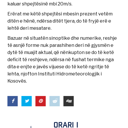
kaluar shpejtësinë mbi 20m/s.
Erërat me këtë shpejtësi mbesin prezent vetëm
ditën e hënë, ndërsa ditët tjera, do të fryjë erë e
lehtë deri mesatare.
Bazuar në situatën sinoptike dhe numerike, reshje
të asnjë forme nuk parashihen deri në gjysmën e
dytë të muajit aktual, që nënkupton se do të ketë
deficit të reshjeve, ndërsa në fushat termike nga
dita e enjte e javës vijuese do të ketë ngritje të
lehta, njofton Instituti Hidrometeorologjik i
Kosovës.