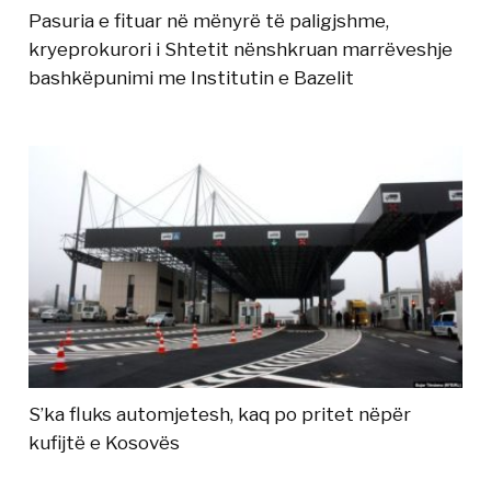
Pasuria e fituar në mënyrë të paligjshme,
kryeprokurori i Shtetit nënshkruan marrëveshje
bashkëpunimi me Institutin e Bazelit
S’ka fluks automjetesh, kaq po pritet nëpër
kufijtë e Kosovës