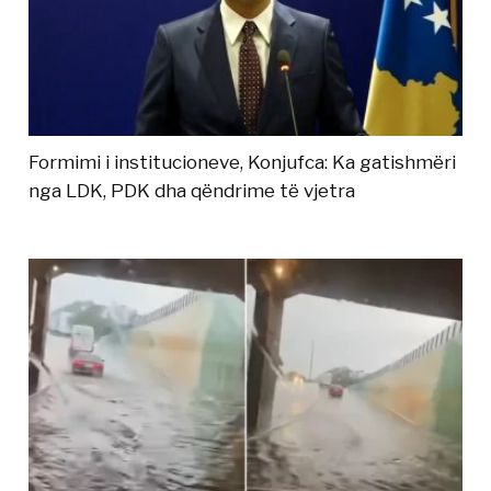
Formimi i institucioneve, Konjufca: Ka gatishmëri
nga LDK, PDK dha qëndrime të vjetra