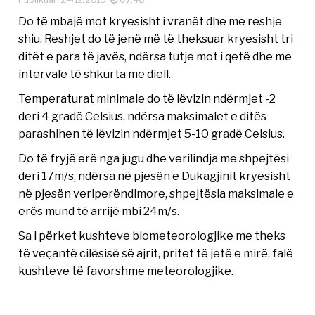
Do të mbajë mot kryesisht i vranët dhe me reshje
shiu. Reshjet do të jenë më të theksuar kryesisht tri
ditët e para të javës, ndërsa tutje mot i qetë dhe me
intervale të shkurta me diell.
Temperaturat minimale do të lëvizin ndërmjet -2
deri 4 gradë Celsius, ndërsa maksimalet e ditës
parashihen të lëvizin ndërmjet 5-10 gradë Celsius.
Do të fryjë erë nga jugu dhe verilindja me shpejtësi
deri 17m/s, ndërsa në pjesën e Dukagjinit kryesisht
në pjesën veriperëndimore, shpejtësia maksimale e
erës mund të arrijë mbi 24m/s.
Sa i përket kushteve biometeorologjike me theks
të veçantë cilësisë së ajrit, pritet të jetë e mirë, falë
kushteve të favorshme meteorologjike.