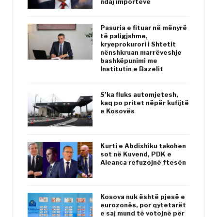
ndaj importeve
Pasuria e fituar në mënyrë
të paligjshme,
kryeprokurori i Shtetit
nënshkruan marrëveshje
bashkëpunimi me
Institutin e Bazelit
S’ka fluks automjetesh,
kaq po pritet nëpër kufijtë
e Kosovës
Kurti e Abdixhiku takohen
sot në Kuvend, PDK e
Aleanca refuzojnë ftesën
Kosova nuk është pjesë e
eurozonës, por qytetarët
e saj mund të votojnë për