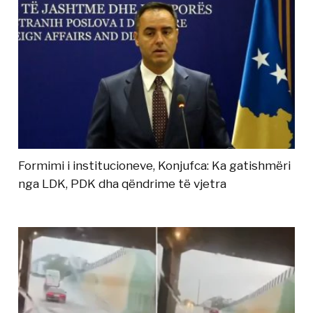
Formimi i institucioneve, Konjufca: Ka gatishmëri
nga LDK, PDK dha qëndrime të vjetra