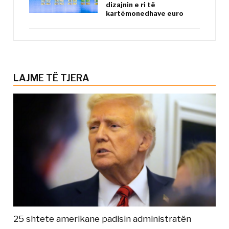
dizajnin e ri të
kartëmonedhave euro
LAJME TË TJERA
25 shtete amerikane padisin administratën