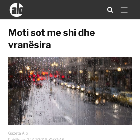
Moti sot me shi dhe
vranësira
Gazeta Alo
Publikuar: 24/12/2019
07:48