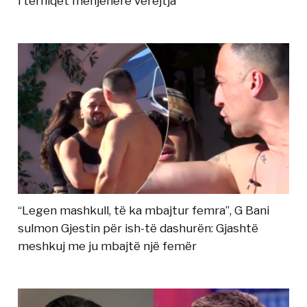
i tërhiqet menjëherë vërejtja
“Legen mashkull, të ka mbajtur femra”, G Bani
sulmon Gjestin për ish-të dashurën: Gjashtë
meshkuj me ju mbajtë një femër