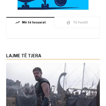
trending_up
whatshot
Më të lexuarat
Të fundit
LAJME TË TJERA