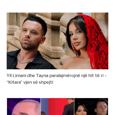
Yll Limani dhe Tayna paralajmërojnë një hit të ri –
“Kitara” vjen së shpejti