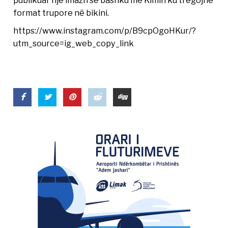
publikuar një imazh së bashku me Kimin ku tregojnë
format trupore në bikini.
https://www.instagram.com/p/B9cpOgoHKur/?
utm_source=ig_web_copy_link