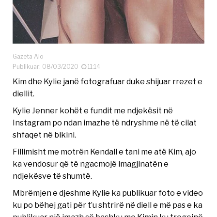
Gazeta Alo
Publikuar: 08/03/2020
11:14
Kim dhe Kylie janë fotografuar duke shijuar rrezet e
diellit.
Kylie Jenner kohët e fundit me ndjekësit në
Instagram po ndan imazhe të ndryshme në të cilat
shfaqet në bikini.
Fillimisht me motrën Kendall e tani me atë Kim, ajo
ka vendosur që të ngacmojë imagjinatën e
ndjekësve të shumtë.
Mbrëmjen e djeshme Kylie ka publikuar foto e video
ku po bëhej gati për t’u shtrirë në diell e më pas e ka