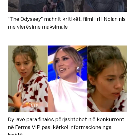
“The Odyssey” mahnit kritikët, filmi i ri i Nolan nis
me vlerësime maksimale
Dy javë para finales përjashtohet një konkurrent
në Ferma VIP pasi kërkoi informacione nga
jashtë