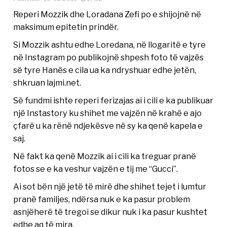
Reperi Mozzik dhe Loradana Zefi po e shijojnë në
maksimum epitetin prindër.
Si Mozzik ashtu edhe Loredana, në llogaritë e tyre
në Instagram po publikojnë shpesh foto të vajzës
së tyre Hanës e cila ua ka ndryshuar edhe jetën,
shkruan lajmi.net.
Së fundmi ishte reperi ferizajas ai i cili e ka publikuar
një Instastory ku shihet me vajzën në krahë e ajo
çfarë u ka rënë ndjekësve në sy ka qenë kapela e
saj.
Në fakt ka qenë Mozzik ai i cili ka treguar pranë
fotos se e ka veshur vajzën e tij me “Gucci”.
Ai sot bën një jetë të mirë dhe shihet tejet i lumtur
pranë familjes, ndërsa nuk e ka pasur problem
asnjëherë të tregoi se dikur nuk i ka pasur kushtet
edhe aq të mira.