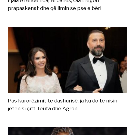
Fjala e rëndë ndaj Arbanës, Ola tregon
prapaskenat dhe qëllimin se pse e bëri
Pas kurorëzimit të dashurisë, ja ku do të nisin
jetën si çift Teuta dhe Agron