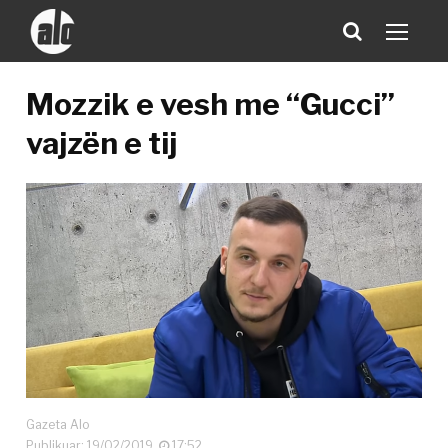
Mozzik e vesh me “Gucci”
vajzën e tij
Gazeta Alo
Publikuar: 19/02/2019
17:52