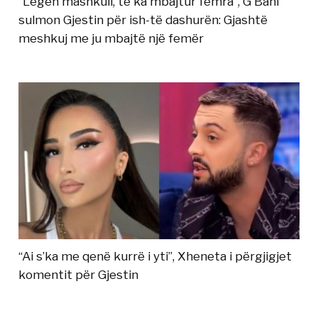
“Legen mashkull, të ka mbajtur femra”, G Bani
sulmon Gjestin për ish-të dashurën: Gjashtë
meshkuj me ju mbajtë një femër
“Ai s’ka me qenë kurrë i yti”, Xheneta i përgjigjet
komentit për Gjestin