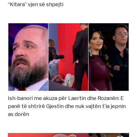
“Kitara” vjen së shpejti
Ish-banori me akuza për Laertin dhe Rozanën: E
panë të shtrirë Gjestin dhe nuk vajtën t’ia jepnin
as dorën