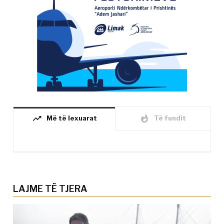
trending_up
whatshot
Më të lexuarat
Të fundit
LAJME TË TJERA