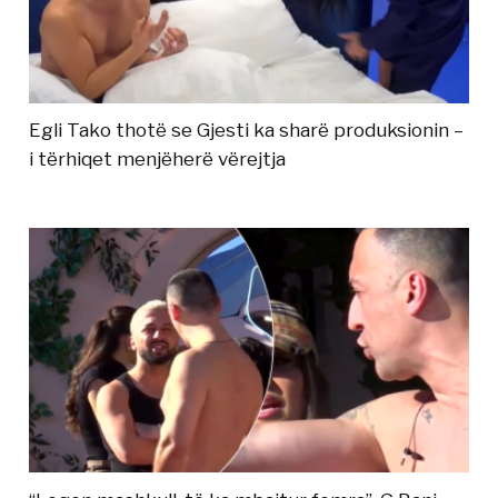
Egli Tako thotë se Gjesti ka sharë produksionin –
i tërhiqet menjëherë vërejtja