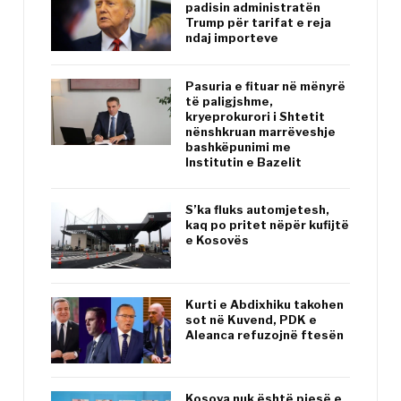
padisin administratën
Trump për tarifat e reja
ndaj importeve
Pasuria e fituar në mënyrë
të paligjshme,
kryeprokurori i Shtetit
nënshkruan marrëveshje
bashkëpunimi me
Institutin e Bazelit
S’ka fluks automjetesh,
kaq po pritet nëpër kufijtë
e Kosovës
Kurti e Abdixhiku takohen
sot në Kuvend, PDK e
Aleanca refuzojnë ftesën
Kosova nuk është pjesë e