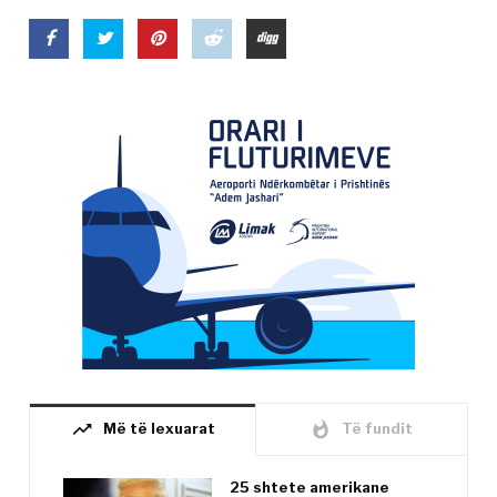
trending_up
whatshot
Më të lexuarat
Të fundit
25 shtete amerikane