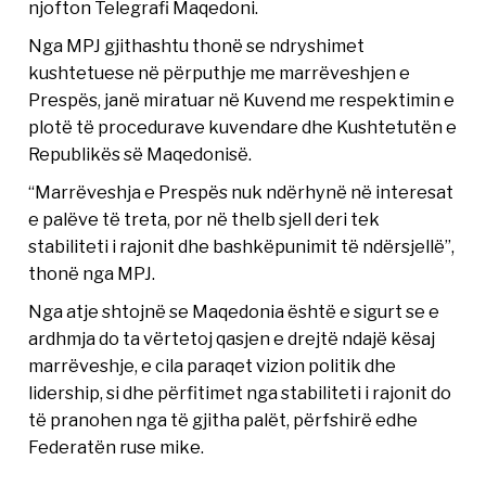
njofton Telegrafi Maqedoni.
Nga MPJ gjithashtu thonë se ndryshimet
kushtetuese në përputhje me marrëveshjen e
Prespës, janë miratuar në Kuvend me respektimin e
plotë të procedurave kuvendare dhe Kushtetutën e
Republikës së Maqedonisë.
“Marrëveshja e Prespës nuk ndërhynë në interesat
e palëve të treta, por në thelb sjell deri tek
stabiliteti i rajonit dhe bashkëpunimit të ndërsjellë”,
thonë nga MPJ.
Nga atje shtojnë se Maqedonia është e sigurt se e
ardhmja do ta vërtetoj qasjen e drejtë ndajë kësaj
marrëveshje, e cila paraqet vizion politik dhe
lidership, si dhe përfitimet nga stabiliteti i rajonit do
të pranohen nga të gjitha palët, përfshirë edhe
Federatën ruse mike.