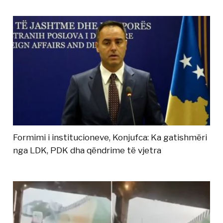
Formimi i institucioneve, Konjufca: Ka gatishmëri
nga LDK, PDK dha qëndrime të vjetra