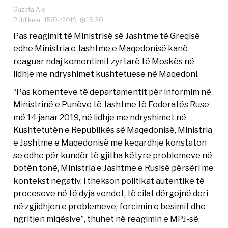
Gazeta Alo
Publikuar: 15/01/2019
15:30
Pas reagimit të Ministrisë së Jashtme të Greqisë
edhe Ministria e Jashtme e Maqedonisë kanë
reaguar ndaj komentimit zyrtarë të Moskës në
lidhje me ndryshimet kushtetuese në Maqedoni.
“Pas komenteve të departamentit për informim në
Ministrinë e Punëve të Jashtme të Federatës Ruse
më 14 janar 2019, në lidhje me ndryshimet në
Kushtetutën e Republikës së Maqedonisë, Ministria
e Jashtme e Maqedonisë me keqardhje konstaton
se edhe për kundër të gjitha këtyre problemeve në
botën tonë, Ministria e Jashtme e Rusisë përsëri me
kontekst negativ, i thekson politikat autentike të
proceseve në të dyja vendet, të cilat dërgojnë deri
në zgjidhjen e problemeve, forcimin e besimit dhe
ngritjen miqësive”, thuhet në reagimin e MPJ-së,