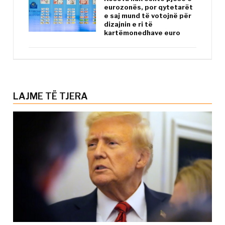
eurozonës, por qytetarët
e saj mund të votojnë për
dizajnin e ri të
kartëmonedhave euro
LAJME TË TJERA