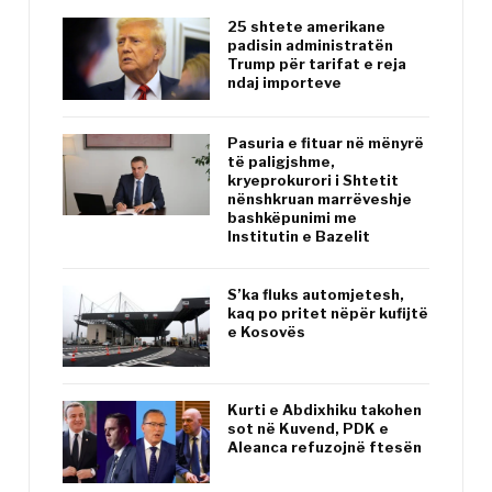
25 shtete amerikane
padisin administratën
Trump për tarifat e reja
ndaj importeve
Pasuria e fituar në mënyrë
të paligjshme,
kryeprokurori i Shtetit
nënshkruan marrëveshje
bashkëpunimi me
Institutin e Bazelit
S’ka fluks automjetesh,
kaq po pritet nëpër kufijtë
e Kosovës
Kurti e Abdixhiku takohen
sot në Kuvend, PDK e
Aleanca refuzojnë ftesën