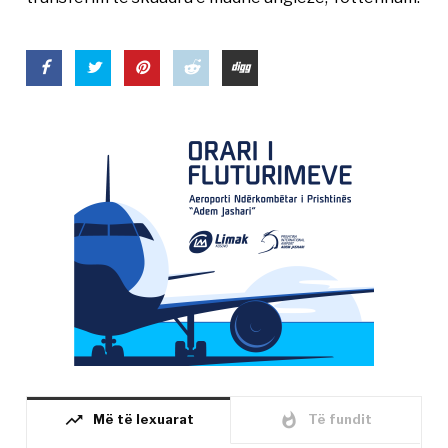
trending_up
whatshot
Më të lexuarat
Të fundit