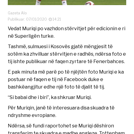
Gazeta Alo
Publikuar: 07/01/2020
14:21
Vedat Muriqi po vazhdon stërvitjet për edicionin e ri
në Superligën turke.
Tashmë, sulmuesi i Kosovës gjatë mëngjesit të
sotëm ka zhvilluar stërvitjen e radhës, ndërsa foto e
tij ishte publikuar në faqen zyrtare të Fenerbahces.
E pak minuta më parë po të njëjtën foto Muriqi e ka
postuar në faqen e tij në Facebook duke e
bashkëangjitur edhe një foto të djalit të tij.
“Si babai dhe i biri”, ka shkruar Muriqi.
Për Muriqin, janë të interesuara disa skuadra të
ndryshme evropiane.
Ndërsa, së fundi raportohet se Muriqi dëshiron
transferim te skuadra e madhe angleze, Tottenham.