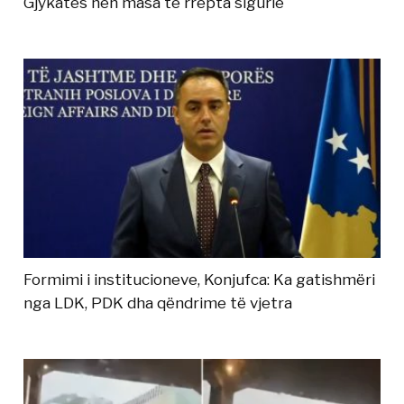
Gjykatës nën masa të rrepta sigurie
Formimi i institucioneve, Konjufca: Ka gatishmëri
nga LDK, PDK dha qëndrime të vjetra