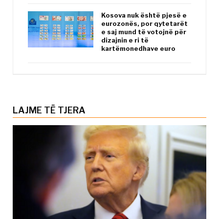
Kosova nuk është pjesë e
eurozonës, por qytetarët
e saj mund të votojnë për
dizajnin e ri të
kartëmonedhave euro
LAJME TË TJERA