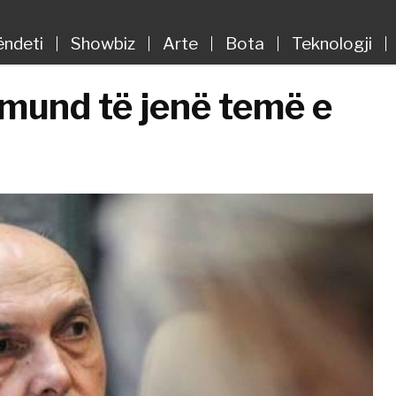
ëndeti
Showbiz
Arte
Bota
Teknologji
 mund të jenë temë e