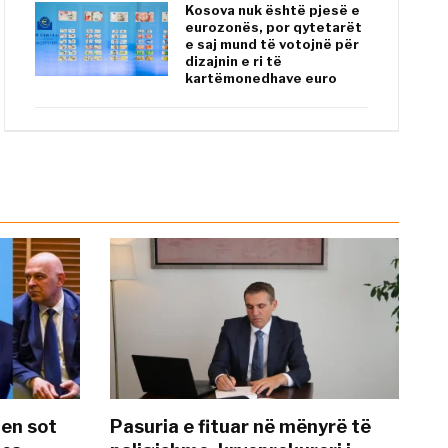
Kosova nuk është pjesë e
eurozonës, por qytetarët
e saj mund të votojnë për
dizajnin e ri të
kartëmonedhave euro
hen sot
Pasuria e fituar në mënyrë të