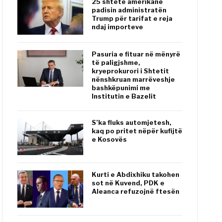
25 shtete amerikane
padisin administratën
Trump për tarifat e reja
ndaj importeve
Pasuria e fituar në mënyrë
të paligjshme,
kryeprokurori i Shtetit
nënshkruan marrëveshje
bashkëpunimi me
Institutin e Bazelit
S’ka fluks automjetesh,
kaq po pritet nëpër kufijtë
e Kosovës
Kurti e Abdixhiku takohen
sot në Kuvend, PDK e
Aleanca refuzojnë ftesën