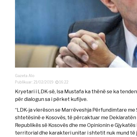
Gazeta Alo
Publikuar: 21/02/2019
16:22
Kryetari i LDK-së, Isa Mustafa ka thënë se ka tendenc
për dialogun sa i përket kufijve.
“LDK-ja vlerëson se Marrëveshja Përfundimtare me S
shtetësinë e Kosovës, të përcaktuar me Deklaratën 
Republikës së Kosovës dhe me Opinionin e Gjykatës N
territorial dhe karakteri unitar i shtetit nuk mund të