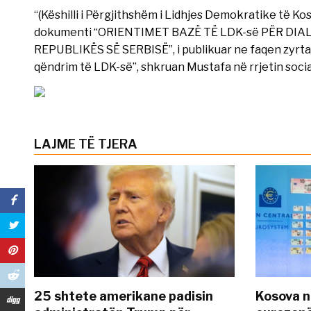
“(Këshilli i Përgjithshëm i Lidhjes Demokratike të K
dokumenti “ORIENTIMET BAZË TË LDK-së PËR D
REPUBLIKËS SË SERBISË”, i publikuar ne faqen zyrta
qëndrim të LDK-së”, shkruan Mustafa në rrjetin soci
LAJME TË TJERA
25 shtete amerikane padisin
Kosova n