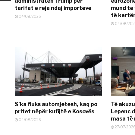
administratën Trump për
eurozonë
tarifat e reja ndaj importeve
mund të v
të kart
04/08/2026
04/08/202
S’ka fluks automjetesh, kaq po
Të akuzua
pritet nëpër kufijtë e Kosovës
Lepenc d
masa të 
04/08/2026
27/07/202