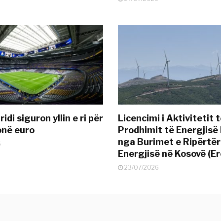
idi siguron yllin e ri për
Licencimi i Aktivitetit 
onë euro
Prodhimit të Energjisë 
nga Burimet e Ripërtë
6
Energjisë në Kosovë (Er
23/07/2026