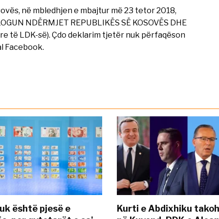
osovës, në mbledhjen e mbajtur më 23 tetor 2018,
IALOGUN NDËRMJET REPUBLIKËS SË KOSOVËS DHE
re të LDK-së). Çdo deklarim tjetër nuk përfaqëson
al Facebook.
uk është pjesë e
Kurti e Abdixhiku tako