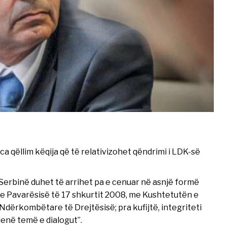
a qëllim këqija që të relativizohet qëndrimi i LDK-së
erbinë duhet të arrihet pa e cenuar në asnjë formë
e Pavarësisë të 17 shkurtit 2008, me Kushtetutën e
dërkombëtare të Drejtësisë; pra kufijtë, integriteti
 jenë temë e dialogut”.