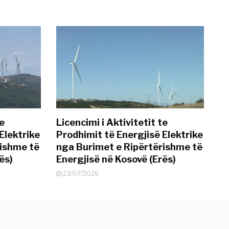
te
Licencimi i Aktivitetit te
Elektrike
Prodhimit të Energjisë Elektrike
rishme të
nga Burimet e Ripërtërishme të
ës)
Energjisë në Kosovë (Erës)
23/07/2026