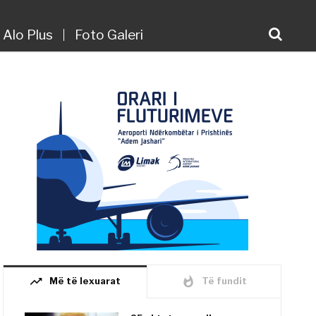
Alo Plus
Foto Galeri
trending_up
whatshot
Më të lexuarat
Të fundit