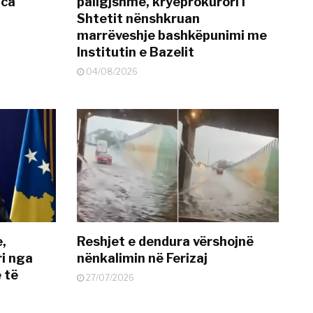
nca
paligjshme, kryeprokurori i
Shtetit nënshkruan
marrëveshje bashkëpunimi me
Institutin e Bazelit
04/08/2026
e,
Reshjet e dendura vërshojnë
i nga
nënkalimin në Ferizaj
 të
27/07/2026