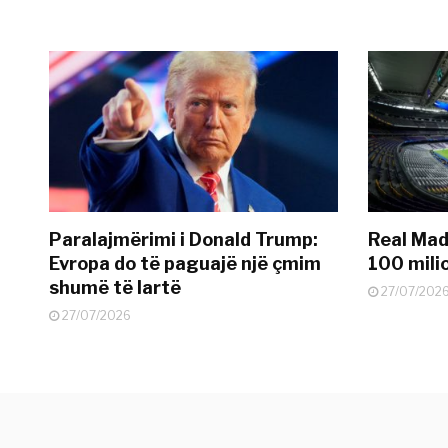
Paralajmërimi i Donald Trump:
Real Madr
Evropa do të paguajë një çmim
100 mili
shumë të lartë
27/07/202
27/07/2026