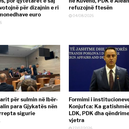
s, por qytetarët e saj
në Kuvend, PDK e Alea
otojnë për dizajnin e ri
refuzojnë ftesën
ëmonedhave euro
04/08/2026
6
rit për sulmin në Ibër-
Formimi i institucionev
alin para Gjykatës nën
Konjufca: Ka gatishmër
rrepta sigurie
LDK, PDK dha qëndrime
vjetra
6
27/07/2026