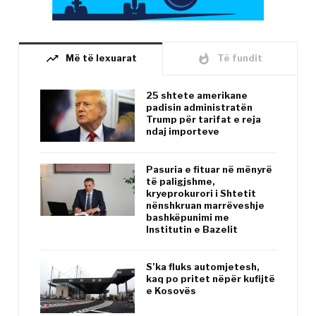
trending_up
whatshot
Më të lexuarat
Të fundit
25 shtete amerikane
padisin administratën
Trump për tarifat e reja
ndaj importeve
Pasuria e fituar në mënyrë
të paligjshme,
kryeprokurori i Shtetit
nënshkruan marrëveshje
bashkëpunimi me
Institutin e Bazelit
S’ka fluks automjetesh,
kaq po pritet nëpër kufijtë
e Kosovës