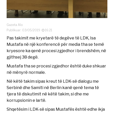
Gazeta Alo
Publikuar: 03/05/2019
16:21
Pas takimit me kryetarë të degëve të LDK, Isa
Mustafa në një konferencë për media tha se temë
kryesore ka qenë procesi zgjedhor i brendshëm, në
gjithsej 38 degë.
Mustafa tha se procesi zgjedhor është duke shkuar
në mënyrë normale.
Në këtë takim sipas kreut të LDK-së dialogu me
Serbinë dhe Samiti në Berlin kanë qenë tema të
tjera të diskutimit në këtë takim, si dhe me
korrupsionin e lartë.
Shqetësim i LDK-së sipas Mustafës është edhe ikja