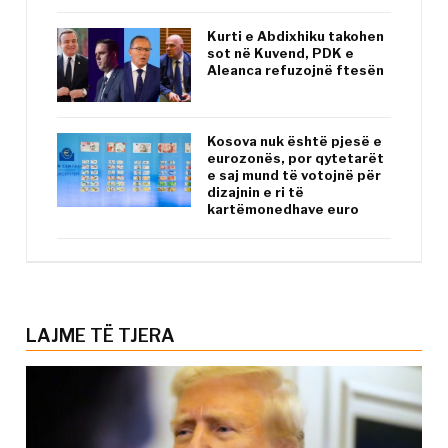
Kurti e Abdixhiku takohen
sot në Kuvend, PDK e
Aleanca refuzojnë ftesën
Kosova nuk është pjesë e
eurozonës, por qytetarët
e saj mund të votojnë për
dizajnin e ri të
kartëmonedhave euro
LAJME TË TJERA