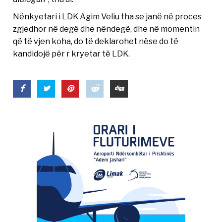
Nënkyetari i LDK Agim Veliu tha se janë në proces
zgjedhor në degë dhe nëndegë, dhe në momentin
që të vjen koha, do të deklarohet nëse do të
kandidojë për r kryetar të LDK.