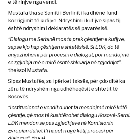
e të rinjve nga vendi.
Mustafa tha se Samiti i Berlinit i ka dhënë fund
korrigjimit të kufijve. Ndryshimi i kufijve sipas tij
është ndryshim i deklaratës së pavarësisë.
“Dialogu me Serbinë mos ta prek çështjen e kufijve,
sepse kjo hap çështjen e shtetësisë. Si LDK, do të
angazhohemi për procesin e dialogut, por mendojmë
se zgjidhja më e mirë është shkuarja në zgjedhjet”,
theksoi Mustafa.
Sipas Mustafës, sa i përket taksës, për çdo ditë ka
zëra të ndryshëm nga udhëheqësit e shtetit të
Kosovës.
“Institucionet e vendit duhet ta mendojmë mirë këtë
çështje, që mos të kushtëzohet dialogu Kosovë-Serbi.
LDK mendon se pas zgjedhjeve në Komisionin
Evropian duhet t’i hapet rrugë këtij procesi për
dialogun
”, tha ai.