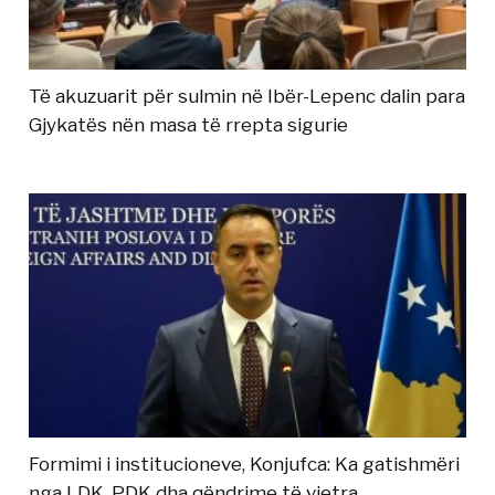
Të akuzuarit për sulmin në Ibër-Lepenc dalin para
Gjykatës nën masa të rrepta sigurie
Formimi i institucioneve, Konjufca: Ka gatishmëri
nga LDK, PDK dha qëndrime të vjetra