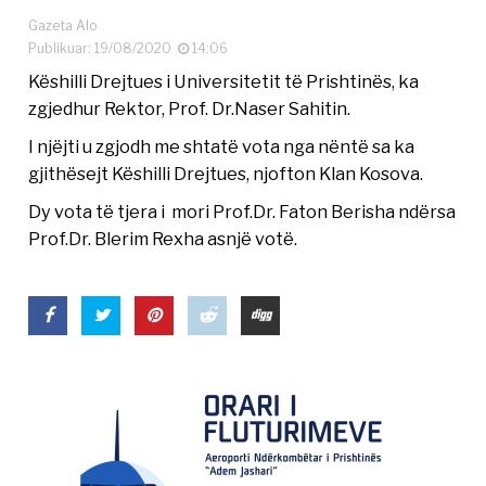
Gazeta Alo
Publikuar: 19/08/2020
14:06
Këshilli Drejtues i Universitetit të Prishtinës, ka
zgjedhur Rektor, Prof. Dr.Naser Sahitin.
I njëjti u zgjodh me shtatë vota nga nëntë sa ka
gjithësejt Këshilli Drejtues, njofton Klan Kosova.
Dy vota të tjera i mori Prof.Dr. Faton Berisha ndërsa
Prof.Dr. Blerim Rexha asnjë votë.