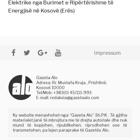
Elektrike nga Burimet e Ripërtërishme të
Energjisë në Kosovë (Erës)
Impressum
Gazeta Alo
Adresa: Rr. Mustafa Kruja , Prishtinë,
Kosovë 10000
Tel/Mob: +383(0) 45/111-993
E-mail:
redaksia@gazetaalo.com
Ky website menaxhohet nga “Gazeta Alo” Sh.P.K . Të gjitha
materialet janë të mbrojtura me të drejta autoriale dhe nuk
mund të kopjohen, ripublikohen, riprodhohen ose të
transmetohen, pa lejen paraprake të Gazetës Alo.