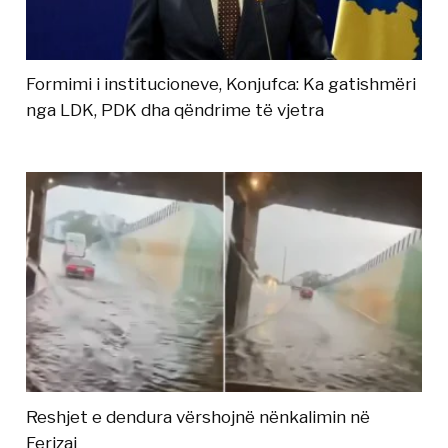
Formimi i institucioneve, Konjufca: Ka gatishmëri
nga LDK, PDK dha qëndrime të vjetra
Reshjet e dendura vërshojnë nënkalimin në
Ferizaj