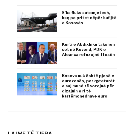
S’ka fluks automjetesh,
kaq po pritet nëpër kufijtë
e Kosovës
Kurti e Abdixhiku takohen
sot në Kuvend, PDK e
Aleanca refuzojnë ftesën
Kosova nuk është pjesë e
eurozonës, por qytetarët
e saj mund të votojnë për
dizajnin e ri të
kartëmonedhave euro
LAJME TË TJERA