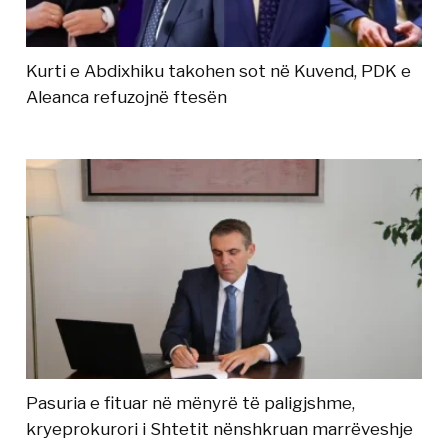
Kurti e Abdixhiku takohen sot në Kuvend, PDK e
Aleanca refuzojnë ftesën
Pasuria e fituar në mënyrë të paligjshme,
kryeprokurori i Shtetit nënshkruan marrëveshje