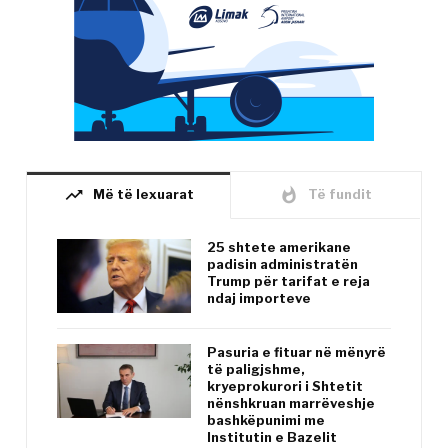
trending_up
whatshot
Më të lexuarat
Të fundit
25 shtete amerikane
padisin administratën
Trump për tarifat e reja
ndaj importeve
Pasuria e fituar në mënyrë
të paligjshme,
kryeprokurori i Shtetit
nënshkruan marrëveshje
bashkëpunimi me
Institutin e Bazelit