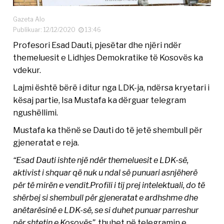
Gazeta Alo
Publikuar: 12/12/2020
13:46
Profesori Esad Dauti, pjesëtar dhe njëri ndër
themeluesit e Lidhjes Demokratike të Kosovës ka
vdekur.
Lajmi është bërë i ditur nga LDK-ja, ndërsa kryetari i
kësaj partie, Isa Mustafa ka dërguar telegram
ngushëllimi.
Mustafa ka thënë se Dauti do të jetë shembull për
gjeneratat e reja.
“Esad Dauti ishte një ndër themeluesit e LDK-së,
aktivist i shquar që nuk u ndal së punuari asnjëherë
për të mirën e vendit.Profili i tij prej intelektuali, do të
shërbej si shembull për gjeneratat e ardhshme dhe
anëtarësinë e LDK-së, se si duhet punuar parreshur
për shtetin e Kosovës”
, thuhet në telegramin e