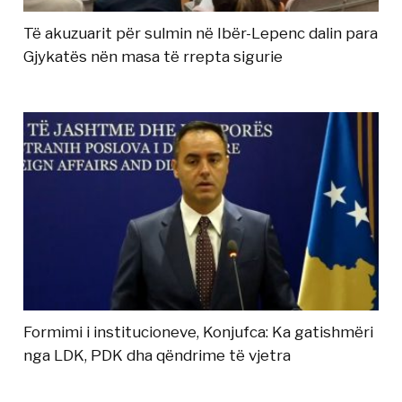
Të akuzuarit për sulmin në Ibër-Lepenc dalin para
Gjykatës nën masa të rrepta sigurie
Formimi i institucioneve, Konjufca: Ka gatishmëri
nga LDK, PDK dha qëndrime të vjetra