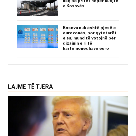
kaq po pritet nëpër kufijtë
e Kosovës
Kosova nuk është pjesë e
eurozonës, por qytetarët
e saj mund të votojnë për
dizajnin e ri të
kartëmonedhave euro
LAJME TË TJERA