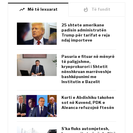
trending_up
whatshot
Më të lexuarat
Të fundit
25 shtete amerikane
padisin administratën
Trump për tarifat e reja
ndaj importeve
Pasuria e fituar në mënyrë
të paligjshme,
kryeprokurori i Shtetit
nënshkruan marrëveshje
bashkëpunimi me
Institutin e Bazelit
Kurti e Abdixhiku takohen
sot në Kuvend, PDK e
Aleanca refuzojnë ftesën
S’ka fluks automjetesh,