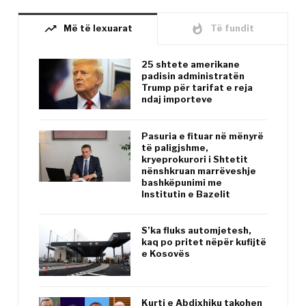
trending_up
whatshot
Më të lexuarat
Të fundit
25 shtete amerikane
padisin administratën
Trump për tarifat e reja
ndaj importeve
Pasuria e fituar në mënyrë
të paligjshme,
kryeprokurori i Shtetit
nënshkruan marrëveshje
bashkëpunimi me
Institutin e Bazelit
S’ka fluks automjetesh,
kaq po pritet nëpër kufijtë
e Kosovës
Kurti e Abdixhiku takohen