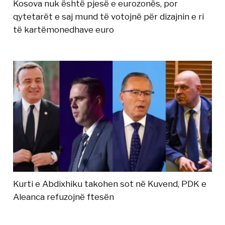
Kosova nuk është pjesë e eurozonës, por
qytetarët e saj mund të votojnë për dizajnin e ri
të kartëmonedhave euro
Kurti e Abdixhiku takohen sot në Kuvend, PDK e
Aleanca refuzojnë ftesën