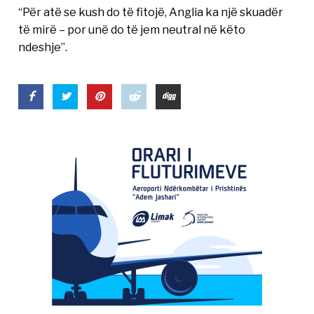
“Për atë se kush do të fitojë, Anglia ka një skuadër
të mirë – por unë do të jem neutral në këto
ndeshje”.