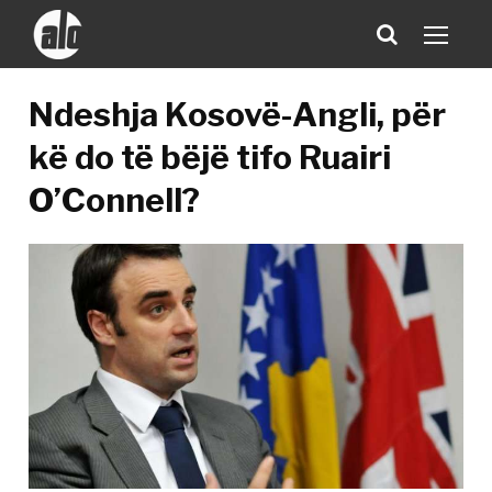
Ndeshja Kosovë-Angli, për
kë do të bëjë tifo Ruairi
O’Connell?