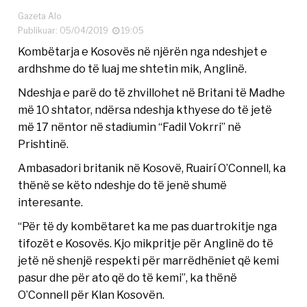
Gazeta Alo
Publikuar: 05/04/2019
19:05
Kombëtarja e Kosovës në njërën nga ndeshjet e
ardhshme do të luaj me shtetin mik, Anglinë.
Ndeshja e parë do të zhvillohet në Britani të Madhe
më 10 shtator, ndërsa ndeshja kthyese do të jetë
më 17 nëntor në stadiumin “Fadil Vokrri” në
Prishtinë.
Ambasadori britanik në Kosovë, Ruairí O’Connell, ka
thënë se këto ndeshje do të jenë shumë
interesante.
“Për të dy kombëtaret ka me pas duartrokitje nga
tifozët e Kosovës. Kjo mikpritje për Anglinë do të
jetë në shenjë respekti për marrëdhëniet që kemi
pasur dhe për ato që do të kemi”, ka thënë
O’Connell për Klan Kosovën.