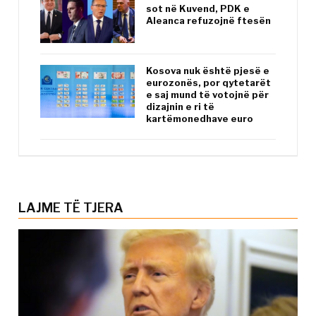
sot në Kuvend, PDK e
Aleanca refuzojnë ftesën
Kosova nuk është pjesë e
eurozonës, por qytetarët
e saj mund të votojnë për
dizajnin e ri të
kartëmonedhave euro
LAJME TË TJERA