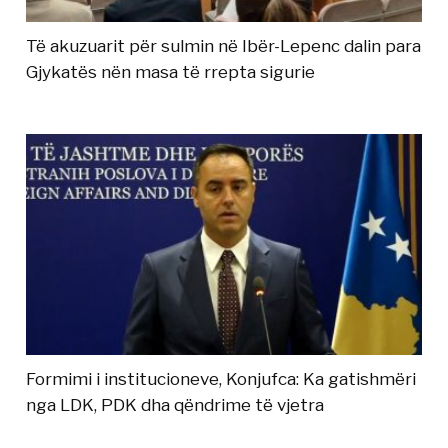
Të akuzuarit për sulmin në Ibër-Lepenc dalin para
Gjykatës nën masa të rrepta sigurie
Formimi i institucioneve, Konjufca: Ka gatishmëri
nga LDK, PDK dha qëndrime të vjetra