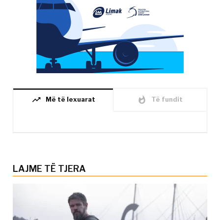
trending_up
whatshot
Më të lexuarat
Të fundit
LAJME TË TJERA