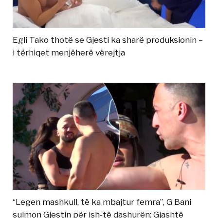
Egli Tako thotë se Gjesti ka sharë produksionin –
i tërhiqet menjëherë vërejtja
“Legen mashkull, të ka mbajtur femra”, G Bani
sulmon Gjestin për ish-të dashurën: Gjashtë