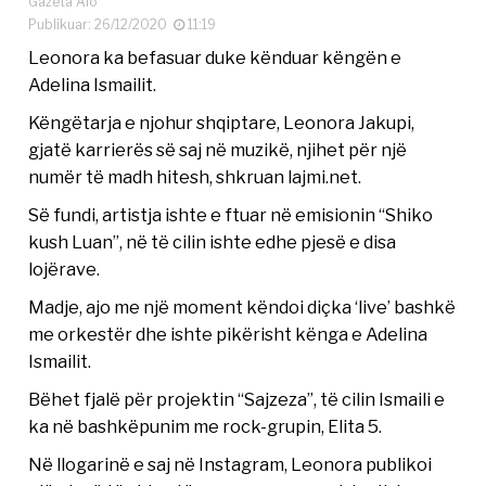
Gazeta Alo
Publikuar: 26/12/2020
11:19
Leonora ka befasuar duke kënduar këngën e
Adelina Ismailit.
Këngëtarja e njohur shqiptare, Leonora Jakupi,
gjatë karrierës së saj në muzikë, njihet për një
numër të madh hitesh, shkruan lajmi.net.
Së fundi, artistja ishte e ftuar në emisionin “Shiko
kush Luan”, në të cilin ishte edhe pjesë e disa
lojërave.
Madje, ajo me një moment këndoi diçka ‘live’ bashkë
me orkestër dhe ishte pikërisht kënga e Adelina
Ismailit.
Bëhet fjalë për projektin “Sajzeza”, të cilin Ismaili e
ka në bashkëpunim me rock-grupin, Elita 5.
Në llogarinë e saj në Instagram, Leonora publikoi