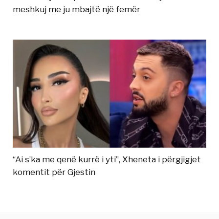
meshkuj me ju mbajtë një femër
“Ai s’ka me qenë kurrë i yti”, Xheneta i përgjigjet
komentit për Gjestin