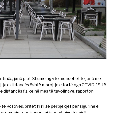
ntinës, janë plot. Shumë nga to mendohet të jenë me
ja e distancës është mbrojtje e fortë nga COVID-19, të
të distancës fizike në mes të tavolinave, raporton
 Kosovës, pritet t’i rrisë përpjekjet për sigurinë e
ë promovimi dhe imponimi i shembujve të mirë.