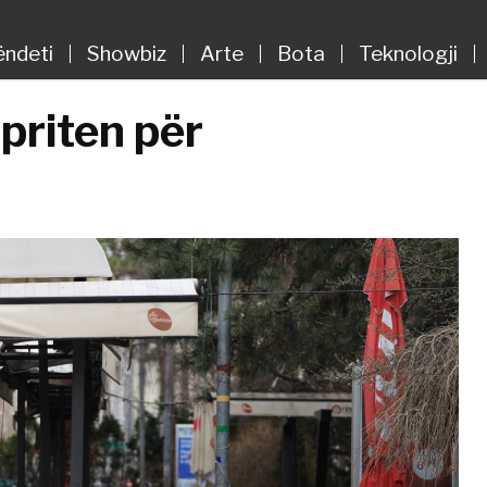
ëndeti
Showbiz
Arte
Bota
Teknologji
priten për