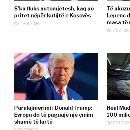
S’ka fluks automjetesh, kaq po
Të akuzua
pritet nëpër kufijtë e Kosovës
Lepenc d
masa të 
04/08/2026
27/07/202
Paralajmërimi i Donald Trump:
Real Madr
Evropa do të paguajë një çmim
100 mili
shumë të lartë
27/07/202
27/07/2026