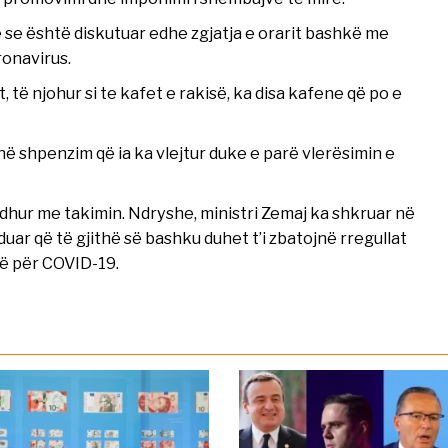
 se është diskutuar edhe zgjatja e orarit bashkë me
ronavirus.
 të njohur si te kafet e rakisë, ka disa kafene që po e
në shpenzim që ia ka vlejtur duke e parë vlerësimin e
dhur me takimin. Ndryshe, ministri Zemaj ka shkruar në
 që të gjithë së bashku duhet t’i zbatojnë rregullat
së për COVID-19.