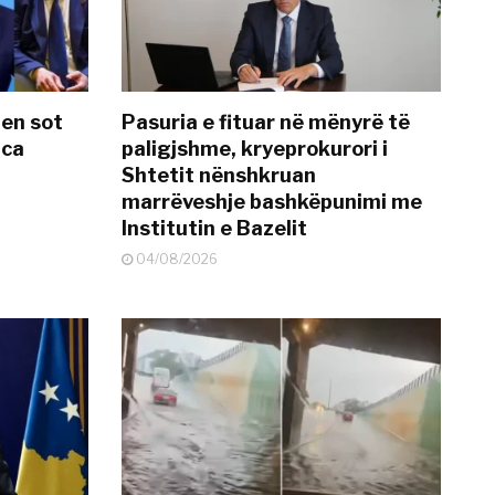
hen sot
Pasuria e fituar në mënyrë të
nca
paligjshme, kryeprokurori i
Shtetit nënshkruan
marrëveshje bashkëpunimi me
Institutin e Bazelit
04/08/2026