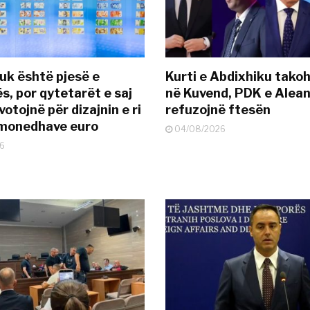
uk është pjesë e
Kurti e Abdixhiku tako
s, por qytetarët e saj
në Kuvend, PDK e Alea
otojnë për dizajnin e ri
refuzojnë ftesën
ëmonedhave euro
04/08/2026
6