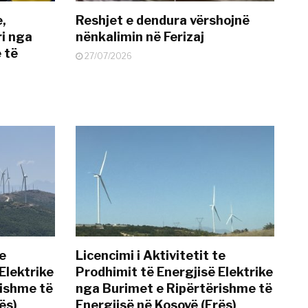
e,
Reshjet e dendura vërshojnë
i nga
nënkalimin në Ferizaj
 të
27/07/2026
te
Licencimi i Aktivitetit te
Elektrike
Prodhimit të Energjisë Elektrike
rishme të
nga Burimet e Ripërtërishme të
ës)
Energjisë në Kosovë (Erës)