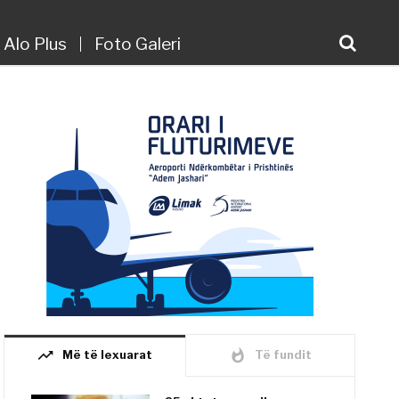
Alo Plus
Foto Galeri
trending_up
whatshot
Më të lexuarat
Të fundit