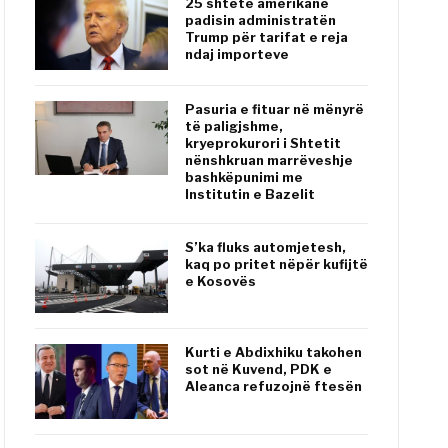
25 shtete amerikane
padisin administratën
Trump për tarifat e reja
ndaj importeve
Pasuria e fituar në mënyrë
të paligjshme,
kryeprokurori i Shtetit
nënshkruan marrëveshje
bashkëpunimi me
Institutin e Bazelit
S’ka fluks automjetesh,
kaq po pritet nëpër kufijtë
e Kosovës
Kurti e Abdixhiku takohen
sot në Kuvend, PDK e
Aleanca refuzojnë ftesën