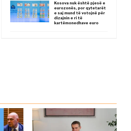
Kosova nuk është pjesë e
eurozonës, por qytetarët
e saj mund të votojnë për
dizajnin e ri të
kartëmonedhave euro