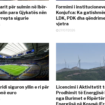
rit për sulmin në Ibër-
Formimi i institucionev
alin para Gjykatës nën
Konjufca: Ka gatishmër
rrepta sigurie
LDK, PDK dha qëndrime
vjetra
6
27/07/2026
idi siguron yllin e ri për
Licencimi i Aktivitetit 
onë euro
Prodhimit të Energjisë 
nga Burimet e Ripërtë
6
Energjisë në Kosovë (Er