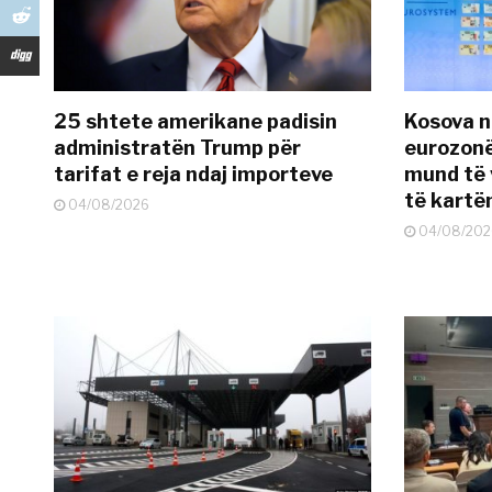
25 shtete amerikane padisin
Kosova n
administratën Trump për
eurozonë
tarifat e reja ndaj importeve
mund të v
të kart
04/08/2026
04/08/202