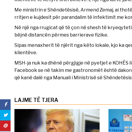
Me ministrin e Shëndetësisë, Armend Zemaj, ai thotë
rritjen e kujdesit për parandalim të infektimit me ko
Në një nga rrugicat që të çon në shesh të kryeqytetit,
bëjnë distancën përmes barrierave fizike.
Sipas menaxherit të njërit nga këto lokale, kjo ka qe
klientëve.
MSH-ja nuk ka dhënë përgjigje në pyetjet e KOHËS li
Facebook se në takim me gastronomët është dakorduar
që kanë dalë nga Manuali i Ministrisë së Shëndetësi
LAJME TË TJERA