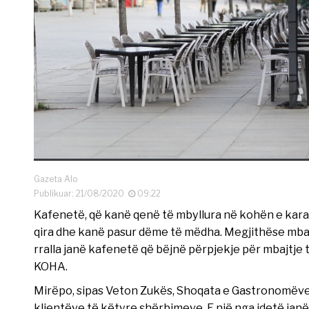
Gazeta Alo
Publikuar: 21/08/2020
09:22
Kafenetë, që kanë qenë të mbyllura në kohën e kara
qira dhe kanë pasur dëme të mëdha. Megjithëse mbajt
rralla janë kafenetë që bëjnë përpjekje për mbajtje 
KOHA.
Mirëpo, sipas Veton Zukës, Shoqata e Gastronomëve të
klientëve të këtyre shërbimeve. E një nga idetë jan