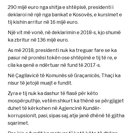
290 mijë euro nga shitja e shtëpisë, presidenti i
deklaroi në një nga bankat e Kosovës, e kursimet e
tij kishin arritur në 16 mijë euro.
Një vit më vonë, në deklarimin e 2018-s, kjo shumë
ka zbritur në 136 mijë euro.
As më 2018, presidenti nuk ka treguar fare se ka
pasur në pronësi tokën ose shtëpinë e tij të re, e
cila ka qenë e ndërtuar në fund të 2017-s.
Në Çagllavicë të Komunës së Graçanicës, Thaçi ka
nisur të jetojë muajt e fundit.
Zyra e tij nuk ka dashur të flasë për këto
mospërputhje, vetëm shkurt ka thënë se përgjigjet
duhet të kërkohen në Agjencinë Kundër-
korrupsionit, pasi, sipas saj, atje janë dhënë të gjitha
sqarimet.