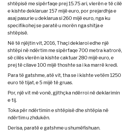
shtëpisë me sipërfaqe prej 15.75 ari, vlerën e të cilë
e kishte deklaruar 157 mijë euro, por prejardhja e
asaj pasurie u deklarua si 260 mijë euro, nga ku
specifikohej se paratë u morën nga shitja e
shtëpisë.
Në të njëjtin vit, 2016, Thaçi deklaroi edhe një
shtëpi në ndërtim me sipërfaqe 700 metra katrorë,
së cilës vlerën ia kishte caktuar 280 mijë euro, e
prej të cilave 100 mijë thoshte sa i ka marrë kredi.
Para të gatshme, atë vit, tha se i kishte vetëm 1250
euro të tijat, e 5 mijë të gruas.
Por, një vit më vonë, gjithçka ndërroi në deklarimin
e tij.
Toka për ndërtimin e shtëpisë dhe shtëpia në
ndërtim u zhdukën.
Derisa, paratë e gatshme u shumëfishuan.