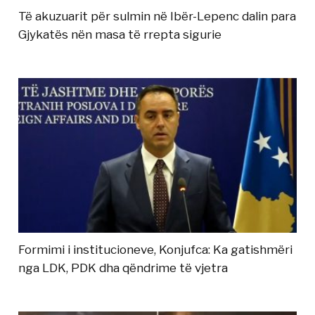
Të akuzuarit për sulmin në Ibër-Lepenc dalin para
Gjykatës nën masa të rrepta sigurie
Formimi i institucioneve, Konjufca: Ka gatishmëri
nga LDK, PDK dha qëndrime të vjetra