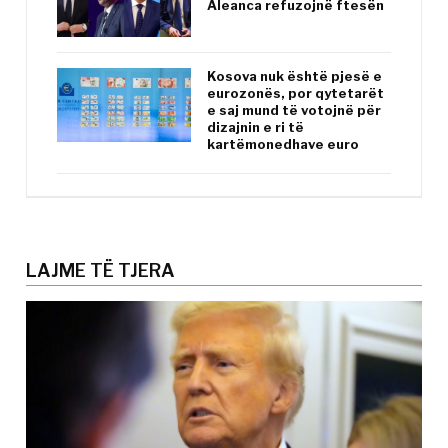
Aleanca refuzojnë ftesën
Kosova nuk është pjesë e
eurozonës, por qytetarët
e saj mund të votojnë për
dizajnin e ri të
kartëmonedhave euro
LAJME TË TJERA