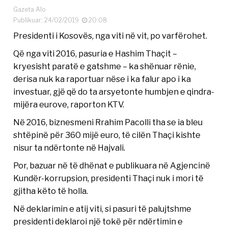
Gazeta Alo
Publikuar: 24/02/2019
20:08
Presidenti i Kosovës, nga viti në vit, po varfërohet.
Që nga viti 2016, pasuria e Hashim Thaçit –
kryesisht paratë e gatshme – ka shënuar rënie,
derisa nuk ka raportuar nëse i ka falur apo i ka
investuar, gjë që do ta arsyetonte humbjen e qindra-
mijëra eurove, raporton KTV.
Në 2016, biznesmeni Rrahim Pacolli tha se ia bleu
shtëpinë për 360 mijë euro, të cilën Thaçi kishte
nisur ta ndërtonte në Hajvali.
Por, bazuar në të dhënat e publikuara në Agjencinë
Kundër-korrupsion, presidenti Thaçi nuk i mori të
gjitha këto të holla.
Në deklarimin e atij viti, si pasuri të palujtshme
presidenti deklaroi një tokë për ndërtimin e