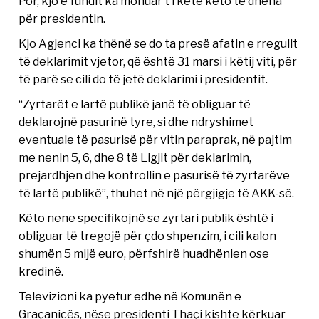
Por, kjo e fundit ka mohuar t’i ketë këto të dhëna
për presidentin.
Kjo Agjenci ka thënë se do ta presë afatin e rregullt
të deklarimit vjetor, që është 31 marsi i këtij viti, për
të parë se cili do të jetë deklarimi i presidentit.
“Zyrtarët e lartë publikë janë të obliguar të
deklarojnë pasurinë tyre, si dhe ndryshimet
eventuale të pasurisë për vitin paraprak, në pajtim
me nenin 5, 6, dhe 8 të Ligjit për deklarimin,
prejardhjen dhe kontrollin e pasurisë të zyrtarëve
të lartë publikë”, thuhet në një përgjigje të AKK-së.
Këto nene specifikojnë se zyrtari publik është i
obliguar të tregojë për çdo shpenzim, i cili kalon
shumën 5 mijë euro, përfshirë huadhënien ose
kredinë.
Televizioni ka pyetur edhe në Komunën e
Graçanicës, nëse presidenti Thaçi kishte kërkuar