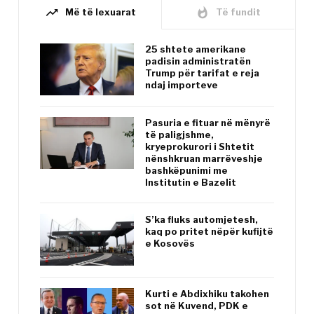
trending_up
whatshot
Më të lexuarat
Të fundit
25 shtete amerikane
padisin administratën
Trump për tarifat e reja
ndaj importeve
Pasuria e fituar në mënyrë
të paligjshme,
kryeprokurori i Shtetit
nënshkruan marrëveshje
bashkëpunimi me
Institutin e Bazelit
S’ka fluks automjetesh,
kaq po pritet nëpër kufijtë
e Kosovës
Kurti e Abdixhiku takohen
sot në Kuvend, PDK e