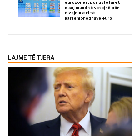
eurozonës, por qytetarët
e saj mund të votojnë për
dizajnin e ri të
kartëmonedhave euro
LAJME TË TJERA