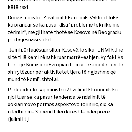
këtë rast.
Derisa ministri i Zhvillimit Ekonomik, Valdrin Lluka
ka pranuar se ka pasur disa “probleme teknike me
zërimin”, megjithatë thotë se Kosova në Beograd u
përfaqësua si shtet.
“Jemi përfaqësuar sikur Kosovë, jo sikur UNMIK dhe
si të tillë kemi nënshkruar marrëveshjen, ky fakt ka
bërë që Komisioni Evropian të marrë si model për të
shfrytëzuar për aktivitetet tjera të ngjashme që
mund të kemi”, shtoi ai.
Përkundër kësaj, ministri i Zhvillimit Ekonomik ka
njoftuar se ka pasur tendenca të ndalimit të
deklarimeve përmes aspekteve teknike, siç ka
ndodhur me Shpend Lilën ku është ndërprerë
fjalimi i tij.