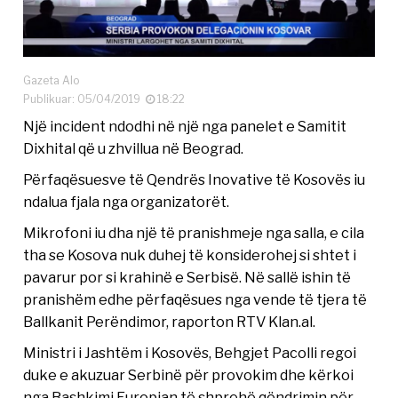
Gazeta Alo
Publikuar: 05/04/2019
18:22
Një incident ndodhi në një nga panelet e Samitit
Dixhital që u zhvillua në Beograd.
Përfaqësuesve të Qendrës Inovative të Kosovës iu
ndalua fjala nga organizatorët.
Mikrofoni iu dha një të pranishmeje nga salla, e cila
tha se Kosova nuk duhej të konsiderohej si shtet i
pavarur por si krahinë e Serbisë. Në sallë ishin të
pranishëm edhe përfaqësues nga vende të tjera të
Ballkanit Perëndimor, raporton RTV Klan.al.
Ministri i Jashtëm i Kosovës, Behgjet Pacolli regoi
duke e akuzuar Serbinë për provokim dhe kërkoi
nga Bashkimi Europian të shprehë qëndrimin për