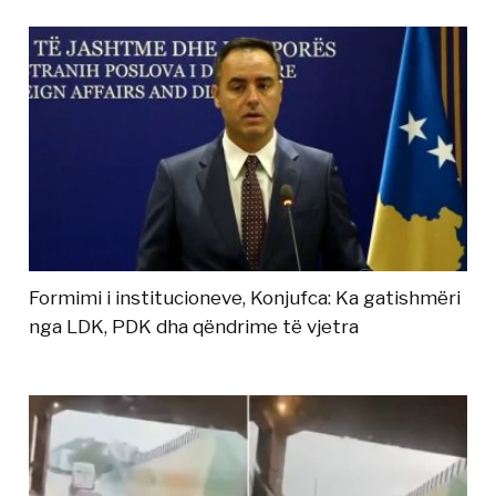
Formimi i institucioneve, Konjufca: Ka gatishmëri
nga LDK, PDK dha qëndrime të vjetra