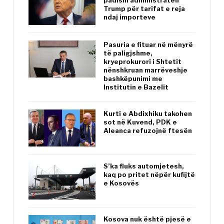
padisin administratën
Trump për tarifat e reja
ndaj importeve
Pasuria e fituar në mënyrë
të paligjshme,
kryeprokurori i Shtetit
nënshkruan marrëveshje
bashkëpunimi me
Institutin e Bazelit
Kurti e Abdixhiku takohen
sot në Kuvend, PDK e
Aleanca refuzojnë ftesën
S’ka fluks automjetesh,
kaq po pritet nëpër kufijtë
e Kosovës
Kosova nuk është pjesë e