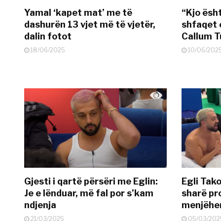
Yamal ‘kapet mat’ me të
“Kjo ësh
dashurën 13 vjet më të vjetër,
shfaqet 
dalin fotot
Callum T
18/06/2025
10/06/202
Gjesti i qartë përsëri me Eglin:
Egli Tako
Je e lënduar, më fal por s’kam
sharë pro
ndjenja
menjëher
21/03/2025
05/03/202