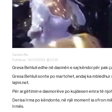
Gazeta Alo
Publikuar: 30/03/2019
23:26
Gresa Behluli edhe në dasmën e saj këndoi për pak ç
Gresa Behluli sonte po martohet, andaj ka mbledhur n
lajmi.net.
Për argëtimin e dasmorëve po kujdesen emra të njoh
Derisa Irma po këndonte, në një moment ia ofron mik
Irmës.