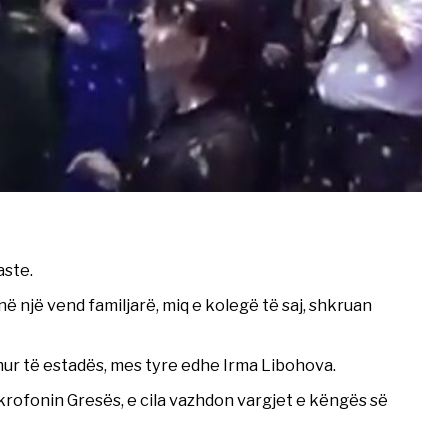
aste.
ë një vend familjarë, miq e kolegë të saj, shkruan
ur të estadës, mes tyre edhe Irma Libohova.
rofonin Gresës, e cila vazhdon vargjet e këngës së