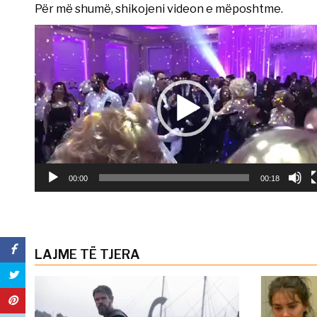
Për më shumë, shikojeni videon e mëposhtme.
Video
Player
00:00
00:18
LAJME TË TJERA