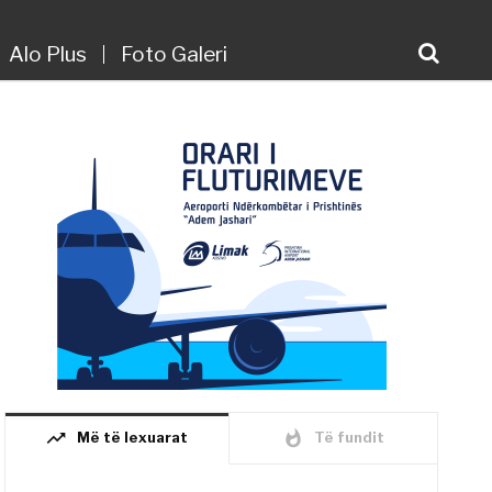
Alo Plus
Foto Galeri
trending_up
whatshot
Më të lexuarat
Të fundit