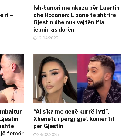
Ish-banori me akuza për Laertin
ë ri –
dhe Rozanën: E panë të shtrirë
Gjestin dhe nuk vajtën t’ia
jepnin as dorën
16/04/2025
 mbajtur
“Ai s’ka me qenë kurrë i yti”,
Gjestin
Xheneta i përgjigjet komentit
jashtë
për Gjestin
një femër
28/02/2025