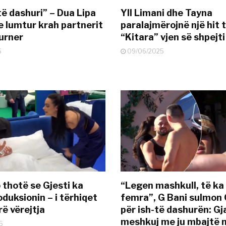
të dashuri” – Dua Lipa
Yll Limani dhe Tayna
e lumtur krah partnerit
paralajmërojnë një hit t
urner
“Kitara” vjen së shpejti
5
09/06/2025
 thotë se Gjesti ka
“Legen mashkull, të ka
duksionin – i tërhiqet
femra”, G Bani sulmon 
ë vërejtja
për ish-të dashurën: G
meshkuj me ju mbajtë 
5