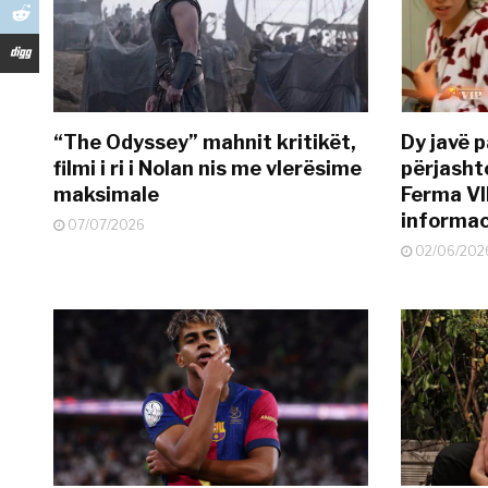
“The Odyssey” mahnit kritikët,
Dy javë p
filmi i ri i Nolan nis me vlerësime
përjasht
maksimale
Ferma VI
informac
07/07/2026
02/06/202