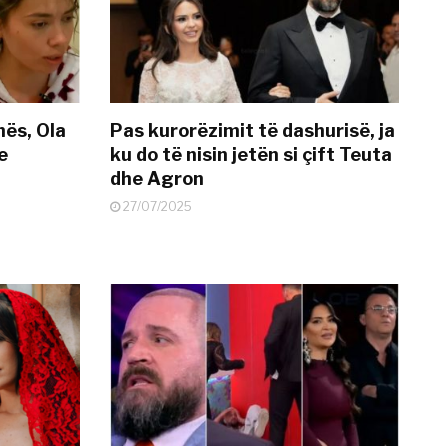
nës, Ola
Pas kurorëzimit të dashurisë, ja
e
ku do të nisin jetën si çift Teuta
dhe Agron
27/07/2025