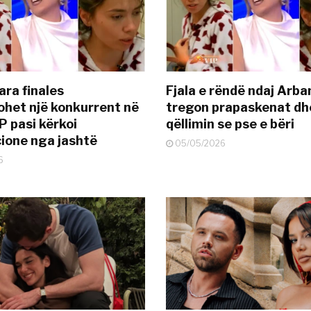
ara finales
Fjala e rëndë ndaj Arba
ohet një konkurrent në
tregon prapaskenat dh
P pasi kërkoi
qëllimin se pse e bëri
ione nga jashtë
05/05/2026
6