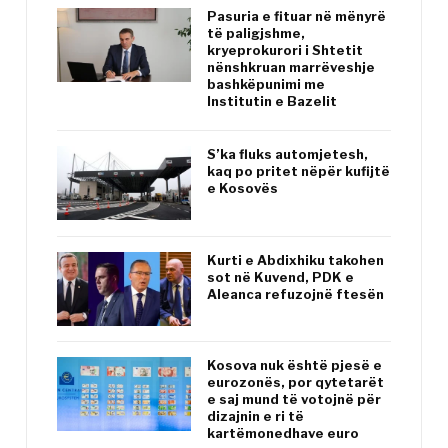
Pasuria e fituar në mënyrë
të paligjshme,
kryeprokurori i Shtetit
nënshkruan marrëveshje
bashkëpunimi me
Institutin e Bazelit
S’ka fluks automjetesh,
kaq po pritet nëpër kufijtë
e Kosovës
Kurti e Abdixhiku takohen
sot në Kuvend, PDK e
Aleanca refuzojnë ftesën
Kosova nuk është pjesë e
eurozonës, por qytetarët
e saj mund të votojnë për
dizajnin e ri të
kartëmonedhave euro