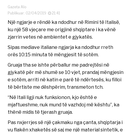
Gazeta Alo
Publikuar: 02/04/2019
21:41
Një ngjarje e rëndë ka ndodhur në Rimini të Italisë,
ku një 58 vjeçare me origjinë shqiptare i ka vënë
zjarrin vetes në ambientet e gjykatës.
Sipas mediave italiane ngjarja ka ndodhur rreth
orës 10:15 minuta të mëngjesit të sotëm.
Gruaja tha se ishte përballur me padrejtësi në
gjykatë për më shumë se 10 vjet, prandaj mëngjesin
e sotëm, arriti në katin e parë të ndërtesës, ku filloi
të bërtiste me dëshpërim, transmeton tch.
“Në Itali ligji nuk funksionon, kjo është e
mjaftueshme, nuk mund të vazhdoj më kështu”, ka
thënë midis të tjerash gruaja.
Pas nxjerrjes së një çakmaku nga çanta, shqiptarja i
vu flakën xhaketës së saj me një material sintetik, e