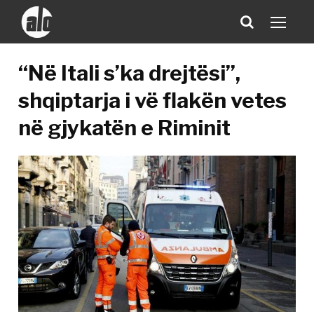
“Në Itali s’ka drejtësi”,
shqiptarja i vë flakën vetes
në gjykatën e Riminit