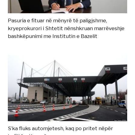
Pasuria e fituar në mënyrë të paligjshme,
kryeprokurori i Shtetit nënshkruan marrëveshje
bashkëpunimi me Institutin e Bazelit
S’ka fluks automjetesh, kaq po pritet nëpër