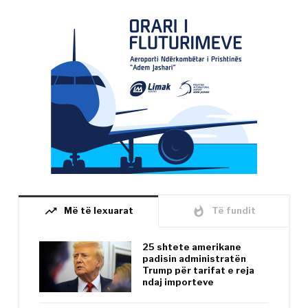
trending_up
whatshot
Më të lexuarat
Të fundit
25 shtete amerikane
padisin administratën
Trump për tarifat e reja
ndaj importeve