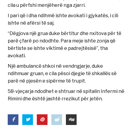
cila u përfshi menjëherë nga zjarri.
I pari që i dha ndihmë ishte avokati i gjykatës, i cili
ishte në afërsi të saj.
“Dëgjova një grua duke bërtitur dhe nxitova për të
parë çfarë po ndodhte. Para meje ishte zonja që
bërtiste se ishte viktimë e padrejtësisë”, tha
avokati.
Një ambulancë shkoi në vendngjarje, duke
ndihmuar gruan, e cila pësoi djegie të shkallës së
parë në pjesën e sipërme të trupit.
58-vjeçarja ndodhet e shtruar në spitalin Infermi në
Rimini dhe është jashtë rrezikut për jetën.