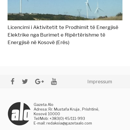
Licencimi i Aktivitetit te Prodhimit të Energjisë
Elektrike nga Burimet e Ripërtërishme të
Energjisë në Kosovë (Erës)
Impressum
Gazeta Alo
Adresa: Rr. Mustafa Kruja , Prishtinë,
Kosovë 10000
Tel/Mob: +383(0) 45/111-993
E-mail:
redaksia@gazetaalo.com